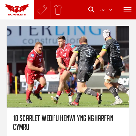
.
CY
10 Scarlet wedi’u henwi yng ngharfan
Cymru