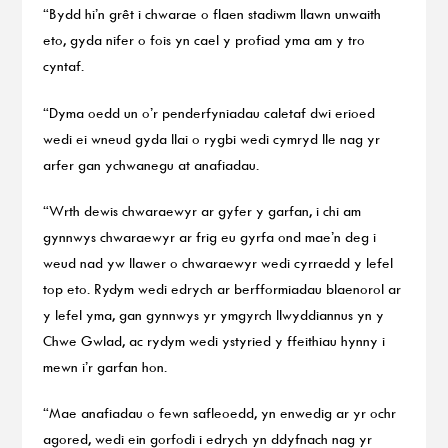
“Bydd hi’n grêt i chwarae o flaen stadiwm llawn unwaith
eto, gyda nifer o fois yn cael y profiad yma am y tro
cyntaf.
“Dyma oedd un o’r penderfyniadau caletaf dwi erioed
wedi ei wneud gyda llai o rygbi wedi cymryd lle nag yr
arfer gan ychwanegu at anafiadau.
“Wrth dewis chwaraewyr ar gyfer y garfan, i chi am
gynnwys chwaraewyr ar frig eu gyrfa ond mae’n deg i
weud nad yw llawer o chwaraewyr wedi cyrraedd y lefel
top eto. Rydym wedi edrych ar berfformiadau blaenorol ar
y lefel yma, gan gynnwys yr ymgyrch llwyddiannus yn y
Chwe Gwlad, ac rydym wedi ystyried y ffeithiau hynny i
mewn i’r garfan hon.
“Mae anafiadau o fewn safleoedd, yn enwedig ar yr ochr
agored, wedi ein gorfodi i edrych yn ddyfnach nag yr