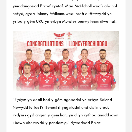
ymddangosiad Prawf cyntaf. Mae McNicholl wedi’i alw nôl
hefyd, gyda Johnny Williams wedi profi ei ffitrwydd yn
ystod y gêm URC yn erbyn Munster penwythnos diwethaf.
“Rydym yn deall bod y gêm agoriadol yn erbyn Seland
Newydd tu fas i’r ffenest rhyngwladol ond dwi’n credu
rydym i gyd angen y gêm hon, yn dilyn cyfnod anodd iawn
i bawb oherwydd y pandemig,” dywedodd Pivac.