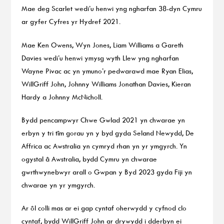
Mae deg Scarlet wedi’u henwi yng ngharfan 38-dyn Cymru
ar gyfer Cyfres yr Hydref 2021.
Mae Ken Owens, Wyn Jones, Liam Williams a Gareth
Davies wedi’u henwi ymysg wyth Llew yng ngharfan
Wayne Pivac ac yn ymuno’r pedwarawd mae Ryan Elias,
WillGriff John, Johnny Williams Jonathan Davies, Kieran
Hardy a Johnny McNicholl.
Bydd pencampwyr Chwe Gwlad 2021 yn chwarae yn
erbyn y tri tîm gorau yn y byd gyda Seland Newydd, De
Affrica ac Awstralia yn cymryd rhan yn yr ymgyrch. Yn
ogystal â Awstralia, bydd Cymru yn chwarae
gwrthwynebwyr arall o Gwpan y Byd 2023 gyda Fiji yn
chwarae yn yr ymgyrch.
Ar ôl colli mas ar ei gap cyntaf oherwydd y cyfnod clo
cyntaf, bydd WillGriff John ar drywydd i dderbyn ei