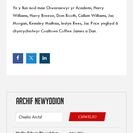
Yn y llun isod mae Chwaraewyr yr Academi; Harry
Williams, Harry Breeze, Dom Booth, Callum Williams, Jac
Morgan, Kemsley Mathias, Iestyn Rees, Jac Price ynghyd â
chynrychiolwyr Coaltown Coffee James a Dan.
ARCHIF NEWYDDION
CHWILIO
Hidlo Erbyn Blwyddyn
neu Mis