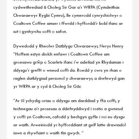
cydweithrediad â Choleg Sir Gar a’r WRPA (Cymdeithas
Chwaraewyr Rygbi Cymru), lle cymerodd cynrychiolwyr o
Coaltown Coffee amser i ffwrdd i hyfforddi’r bobl ifanc ar
sut i gynhyrchu coffi o safon.
Dywedodd y Rheolwr Datblygu Chwaraewyr, Nerys Henry
“Hoffem estyn diolch enfawr i Coaltown Coffee am
groesawu grŵp o Scarlets ifanc i’w adeilad yn Rhydaman i
ddysgu’r grefft o wneud coffi da. Roedd y cwrs yn rhan o
raglen datblygiad personol y chwaraewyr, a drefnwyd gan
yr WRPA ar y cyd â Choleg Sir Gâr.
“Ar ôl ychydig oriau o ddysgu am darddiad y ffa coffi, y
technegau a’r prosesau a ddefnyddiwyd i rostio a gwneud
y coffi yn Coaltown, cafodd y bechgyn gyfle i roi eu dysgu
ar waith. Arweiniodd yr hyfforddiant at gelf latte drawiadol
iawn a rhywfaint o waith tîm gwych. “