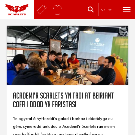
.
CY
Academi’r Scarlets yn troi at beiriant
coffi i ddod yn faristas!
Yn ogystal â hyfforddi’n galed i barhau i ddatblygu eu
gêm, cymerodd aelodau o Academi’r Scarlets ran mewn
cwrs hyfforddi Barista yr wythnos diwethaf mewn