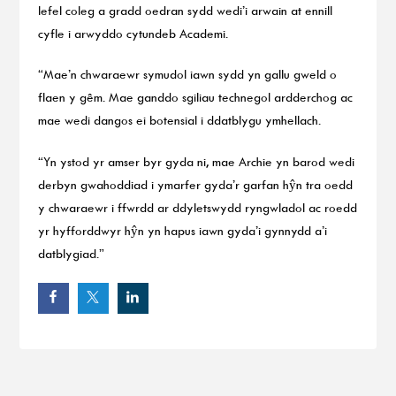
lefel coleg a gradd oedran sydd wedi’i arwain at ennill
cyfle i arwyddo cytundeb Academi.
“Mae’n chwaraewr symudol iawn sydd yn gallu gweld o
flaen y gêm. Mae ganddo sgiliau technegol ardderchog ac
mae wedi dangos ei botensial i ddatblygu ymhellach.
“Yn ystod yr amser byr gyda ni, mae Archie yn barod wedi
derbyn gwahoddiad i ymarfer gyda’r garfan hŷn tra oedd
y chwaraewr i ffwrdd ar ddyletswydd ryngwladol ac roedd
yr hyfforddwyr hŷn yn hapus iawn gyda’i gynnydd a’i
datblygiad.”