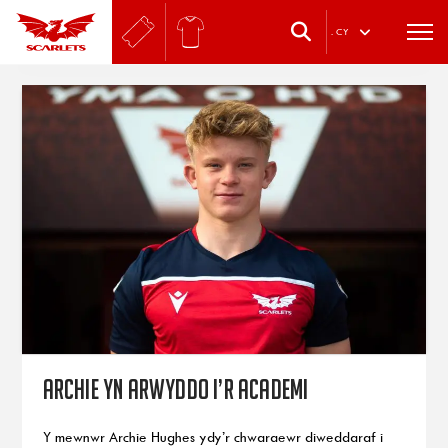
.
CY
Archie yn arwyddo i’r Academi
Y mewnwr Archie Hughes ydy’r chwaraewr diweddaraf i