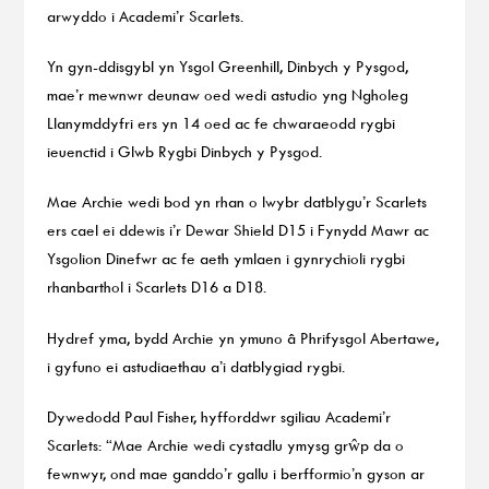
arwyddo i Academi’r Scarlets.
Yn gyn-ddisgybl yn Ysgol Greenhill, Dinbych y Pysgod,
mae’r mewnwr deunaw oed wedi astudio yng Ngholeg
Llanymddyfri ers yn 14 oed ac fe chwaraeodd rygbi
ieuenctid i Glwb Rygbi Dinbych y Pysgod.
Mae Archie wedi bod yn rhan o lwybr datblygu’r Scarlets
ers cael ei ddewis i’r Dewar Shield D15 i Fynydd Mawr ac
Ysgolion Dinefwr ac fe aeth ymlaen i gynrychioli rygbi
rhanbarthol i Scarlets D16 a D18.
Hydref yma, bydd Archie yn ymuno â Phrifysgol Abertawe,
i gyfuno ei astudiaethau a’i datblygiad rygbi.
Dywedodd Paul Fisher, hyfforddwr sgiliau Academi’r
Scarlets: “Mae Archie wedi cystadlu ymysg grŵp da o
fewnwyr, ond mae ganddo’r gallu i berfformio’n gyson ar