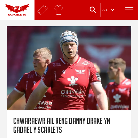
.
CY
Chwaraewr ail reng Danny Drake yn
gadael y Scarlets