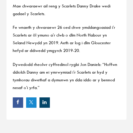
Mae chwaraewr ail reng y Scarlets Danny Drake wedi
gadael y Scarlets.
Fe wnaeth y chwaraewr 26 oed chwe ymddangoasiad i’r
Scarlets ar ôl ymuno a’r clwb o dîm North Habour yn
Seland Newydd yn 2019. Aeth ar log i dîm Gloucester
hefyd ar ddiwedd ymgyrch 2019-20.
Dywedodd rheolwr cyffredinol rygbi Jon Daniels: “Hoffwn
ddiolch Danny am ei ymrwymiad i’r Scarlets ar hyd y
tymhorau diwethaf a dymunwn yn dda iddo ar y bennod
nesaf o’i yrfa.”