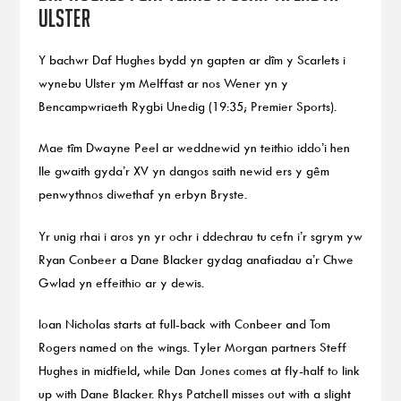
Ulster
Y bachwr Daf Hughes bydd yn gapten ar dîm y Scarlets i
wynebu Ulster ym Melffast ar nos Wener yn y
Bencampwriaeth Rygbi Unedig (19:35; Premier Sports).
Mae tîm Dwayne Peel ar weddnewid yn teithio iddo’i hen
lle gwaith gyda’r XV yn dangos saith newid ers y gêm
penwythnos diwethaf yn erbyn Bryste.
Yr unig rhai i aros yn yr ochr i ddechrau tu cefn i’r sgrym yw
Ryan Conbeer a Dane Blacker gydag anafiadau a’r Chwe
Gwlad yn effeithio ar y dewis.
Ioan Nicholas starts at full-back with Conbeer and Tom
Rogers named on the wings. Tyler Morgan partners Steff
Hughes in midfield, while Dan Jones comes at fly-half to link
up with Dane Blacker. Rhys Patchell misses out with a slight