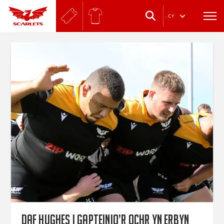
.
CY
Daf Hughes i gapteinio’r ochr yn erbyn