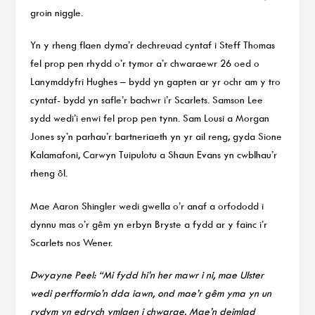
groin niggle.
Yn y rheng flaen dyma’r dechreuad cyntaf i Steff Thomas
fel prop pen rhydd o’r tymor a’r chwaraewr 26 oed o
Lanymddyfri Hughes – bydd yn gapten ar yr ochr am y tro
cyntaf- bydd yn safle’r bachwr i’r Scarlets. Samson Lee
sydd wedi’i enwi fel prop pen tynn. Sam Lousi a Morgan
Jones sy’n parhau’r bartneriaeth yn yr ail reng, gyda Sione
Kalamafoni, Carwyn Tuipulotu a Shaun Evans yn cwblhau’r
rheng ôl.
Mae Aaron Shingler wedi gwella o’r anaf a orfododd i
dynnu mas o’r gêm yn erbyn Bryste a fydd ar y fainc i’r
Scarlets nos Wener.
Dwyayne Peel: “Mi fydd hi’n her mawr i ni, mae Ulster
wedi perfformio’n dda iawn, ond mae’r gêm yma yn un
rydym yn edrych ymlaen i chwarae. Mae’n deimlad