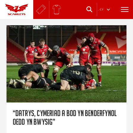
.
CY
“Datrys, cymeriad a bod yn benderfynol
oedd yn bwysig”