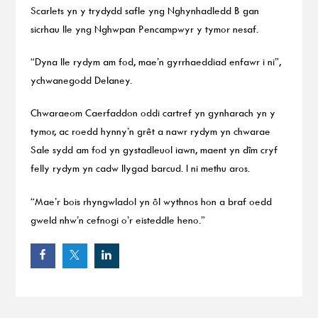
Scarlets yn y trydydd safle yng Nghynhadledd B gan
sicrhau lle yng Nghwpan Pencampwyr y tymor nesaf.
“Dyna lle rydym am fod, mae’n gyrrhaeddiad enfawr i ni”,
ychwanegodd Delaney.
Chwaraeom Caerfaddon oddi cartref yn gynharach yn y
tymor, ac roedd hynny’n grêt a nawr rydym yn chwarae
Sale sydd am fod yn gystadleuol iawn, maent yn dîm cryf
felly rydym yn cadw llygad barcud. I ni methu aros.
“Mae’r bois rhyngwladol yn ôl wythnos hon a braf oedd
gweld nhw’n cefnogi o’r eisteddle heno.”