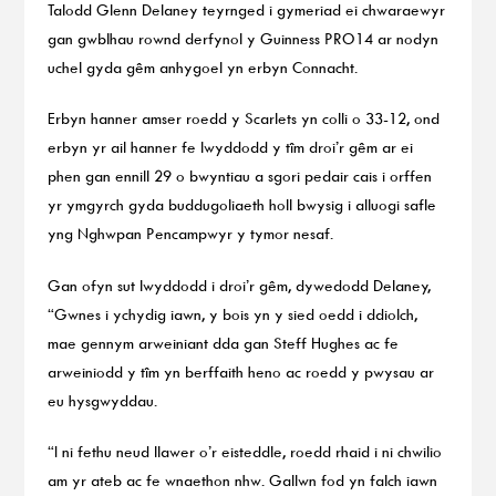
Talodd Glenn Delaney teyrnged i gymeriad ei chwaraewyr
gan gwblhau rownd derfynol y Guinness PRO14 ar nodyn
uchel gyda gêm anhygoel yn erbyn Connacht.
Erbyn hanner amser roedd y Scarlets yn colli o 33-12, ond
erbyn yr ail hanner fe lwyddodd y tîm droi’r gêm ar ei
phen gan ennill 29 o bwyntiau a sgori pedair cais i orffen
yr ymgyrch gyda buddugoliaeth holl bwysig i alluogi safle
yng Nghwpan Pencampwyr y tymor nesaf.
Gan ofyn sut lwyddodd i droi’r gêm, dywedodd Delaney,
“Gwnes i ychydig iawn, y bois yn y sied oedd i ddiolch,
mae gennym arweiniant dda gan Steff Hughes ac fe
arweiniodd y tîm yn berffaith heno ac roedd y pwysau ar
eu hysgwyddau.
“I ni fethu neud llawer o’r eisteddle, roedd rhaid i ni chwilio
am yr ateb ac fe wnaethon nhw. Gallwn fod yn falch iawn