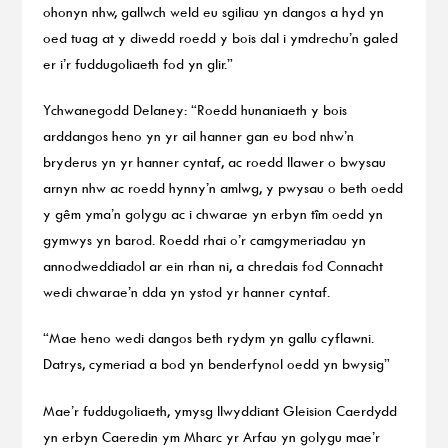
ohonyn nhw, gallwch weld eu sgiliau yn dangos a hyd yn
oed tuag at y diwedd roedd y bois dal i ymdrechu’n galed
er i’r fuddugoliaeth fod yn glir.”
Ychwanegodd Delaney: “Roedd hunaniaeth y bois
arddangos heno yn yr ail hanner gan eu bod nhw’n
bryderus yn yr hanner cyntaf, ac roedd llawer o bwysau
arnyn nhw ac roedd hynny’n amlwg, y pwysau o beth oedd
y gêm yma’n golygu ac i chwarae yn erbyn tîm oedd yn
gymwys yn barod. Roedd rhai o’r camgymeriadau yn
annodweddiadol ar ein rhan ni, a chredais fod Connacht
wedi chwarae’n dda yn ystod yr hanner cyntaf.
“Mae heno wedi dangos beth rydym yn gallu cyflawni.
Datrys, cymeriad a bod yn benderfynol oedd yn bwysig”
Mae’r fuddugoliaeth, ymysg llwyddiant Gleision Caerdydd
yn erbyn Caeredin ym Mharc yr Arfau yn golygu mae’r