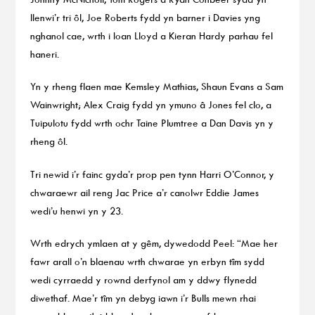
llenwi’r tri ôl, Joe Roberts fydd yn barner i Davies yng
nghanol cae, wrth i Ioan Lloyd a Kieran Hardy parhau fel
haneri.
Yn y rheng flaen mae Kemsley Mathias, Shaun Evans a Sam
Wainwright; Alex Craig fydd yn ymuno â Jones fel clo, a
Tuipulotu fydd wrth ochr Taine Plumtree a Dan Davis yn y
rheng ôl.
Tri newid i’r fainc gyda’r prop pen tynn Harri O’Connor, y
chwaraewr ail reng Jac Price a’r canolwr Eddie James
wedi’u henwi yn y 23.
Wrth edrych ymlaen at y gêm, dywedodd Peel: “Mae her
fawr arall o’n blaenau wrth chwarae yn erbyn tîm sydd
wedi cyrraedd y rownd derfynol am y ddwy flynedd
diwethaf. Mae’r tîm yn debyg iawn i’r Bulls mewn rhai