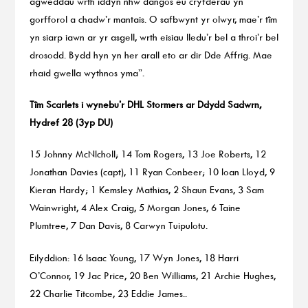
agweddau wrth iddyn nhw dangos eu cryfderau yn
gorfforol a chadw’r mantais. O safbwynt yr olwyr, mae’r tîm
yn siarp iawn ar yr asgell, wrth eisiau lledu’r bel a throi’r bel
drosodd. Bydd hyn yn her arall eto ar dir Dde Affrig. Mae
rhaid gwella wythnos yma”.
Tîm Scarlets i wynebu’r DHL Stormers ar Ddydd Sadwrn,
Hydref 28 (3yp DU)
15 Johnny McNIcholl; 14 Tom Rogers, 13 Joe Roberts, 12
Jonathan Davies (capt), 11 Ryan Conbeer; 10 Ioan Lloyd, 9
Kieran Hardy; 1 Kemsley Mathias, 2 Shaun Evans, 3 Sam
Wainwright, 4 Alex Craig, 5 Morgan Jones, 6 Taine
Plumtree, 7 Dan Davis, 8 Carwyn Tuipulotu.
Eilyddion: 16 Isaac Young, 17 Wyn Jones, 18 Harri
O’Connor, 19 Jac Price, 20 Ben Williams, 21 Archie Hughes,
22 Charlie Titcombe, 23 Eddie James..