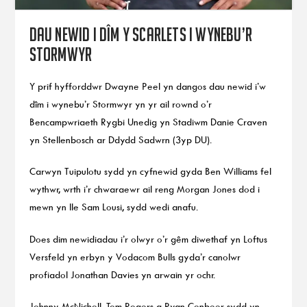
Dau newid i dîm y Scarlets i wynebu’r
Stormwyr
Y prif hyfforddwr Dwayne Peel yn dangos dau newid i’w
dîm i wynebu’r Stormwyr yn yr ail rownd o’r
Bencampwriaeth Rygbi Unedig yn Stadiwm Danie Craven
yn Stellenbosch ar Ddydd Sadwrn (3yp DU).
Carwyn Tuipulotu sydd yn cyfnewid gyda Ben Williams fel
wythwr, wrth i’r chwaraewr ail reng Morgan Jones dod i
mewn yn lle Sam Lousi, sydd wedi anafu.
Does dim newidiadau i’r olwyr o’r gêm diwethaf yn Loftus
Versfeld yn erbyn y Vodacom Bulls gyda’r canolwr
profiadol Jonathan Davies yn arwain yr ochr.
Johnny McNicholl, Tom Rogers a Ryan Conbeer sydd yn