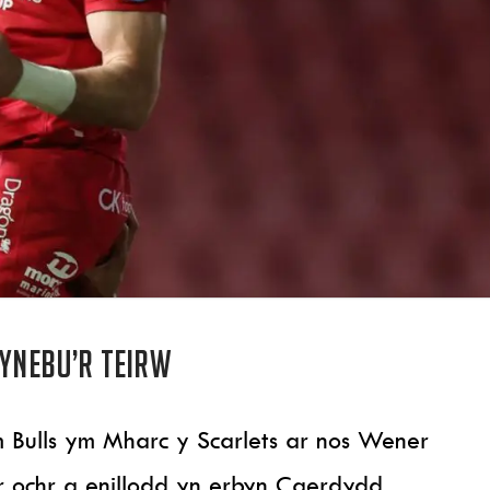
wynebu’r Teirw
m Bulls ym Mharc y Scarlets ar nos Wener
r ochr a enillodd yn erbyn Caerdydd