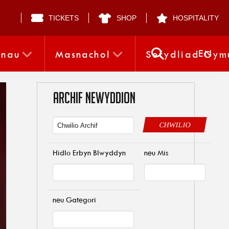
TICKETS
SHOP
HOSPITALITY
EN
nnau
Masnachol
Sefydliad Gym
ARCHIF NEWYDDION
CHWILIO
Hidlo Erbyn Blwyddyn
neu Mis
neu Gategori