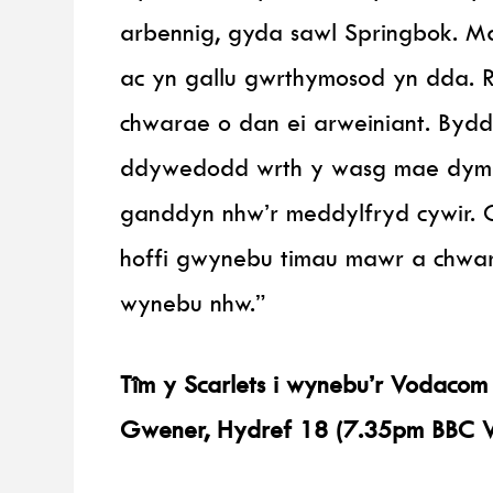
arbennig, gyda sawl Springbok. Ma
ac yn gallu gwrthymosod yn dda. R
chwarae o dan ei arweiniant. Bydd 
ddywedodd wrth y wasg mae dyma’
ganddyn nhw’r meddylfryd cywir. 
hoffi gwynebu timau mawr a chwar
wynebu nhw.”
Tîm y Scarlets i wynebu’r Vodacom
Gwener, Hydref 18 (7.35pm BBC 