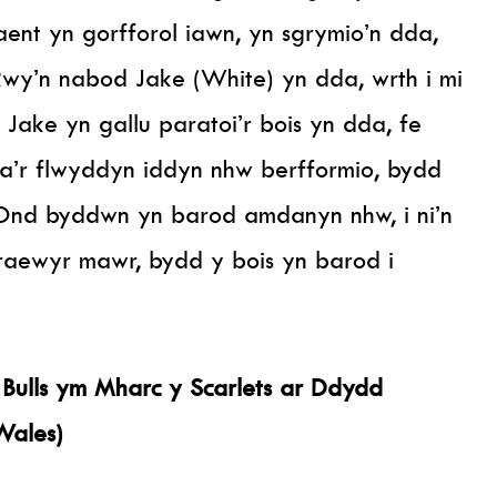
ent yn gorfforol iawn, yn sgrymio’n dda,
wy’n nabod Jake (White) yn dda, wrth i mi
Jake yn gallu paratoi’r bois yn dda, fe
r flwyddyn iddyn nhw berfformio, bydd
Ond byddwn yn barod amdanyn nhw, i ni’n
aewyr mawr, bydd y bois yn barod i
 Bulls ym Mharc y Scarlets ar Ddydd
Wales)