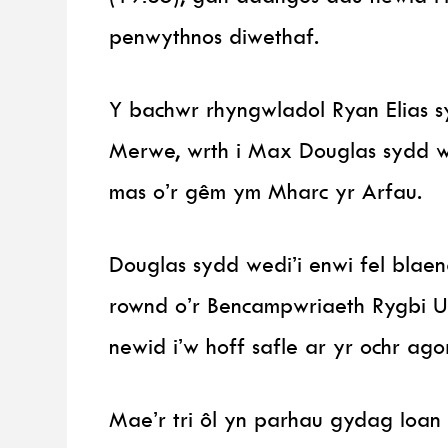
penwythnos diwethaf.
Y bachwr rhyngwladol Ryan Elias 
Merwe, wrth i Max Douglas sydd w
mas o’r gêm ym Mharc yr Arfau.
Douglas sydd wedi’i enwi fel blae
rownd o’r Bencampwriaeth Rygbi U
newid i’w hoff safle ar yr ochr ago
Mae’r tri ôl yn parhau gydag Ioan 