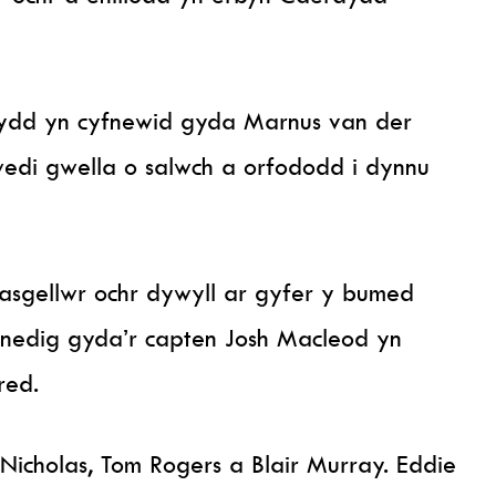
sydd yn cyfnewid gyda Marnus van der
edi gwella o salwch a orfododd i dynnu
nasgellwr ochr dywyll ar gyfer y bumed
nedig gyda’r capten Josh Macleod yn
red.
Nicholas, Tom Rogers a Blair Murray. Eddie