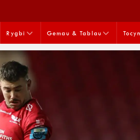
Rygbi
Gemau & Tablau
Tocy