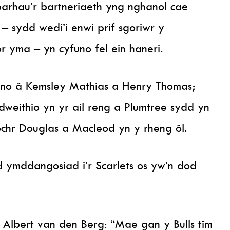
arhau’r bartneriaeth yng nghanol cae
– sydd wedi’i enwi prif sgoriwr y
 yma – yn cyfuno fel ein haneri.
muno â Kemsley Mathias a Henry Thomas;
weithio yn yr ail reng a Plumtree sydd yn
ochr Douglas a Macleod yn y rheng ôl.
 ymddangosiad i’r Scarlets os yw’n dod
lbert van den Berg: “Mae gan y Bulls tîm