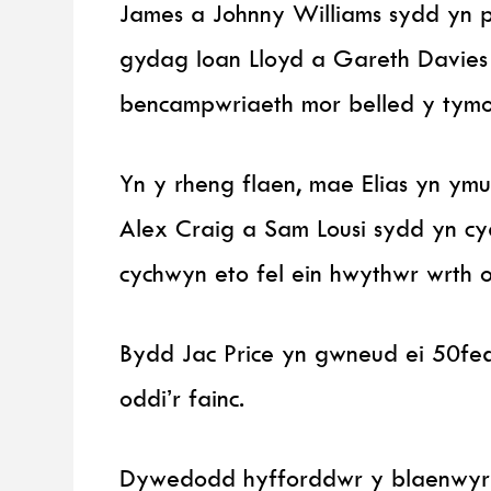
James a Johnny Williams sydd yn p
gydag Ioan Lloyd a Gareth Davies 
bencampwriaeth mor belled y tymor
Yn y rheng flaen, mae Elias yn y
Alex Craig a Sam Lousi sydd yn cyd
cychwyn eto fel ein hwythwr wrth 
Bydd Jac Price yn gwneud ei 50fed
oddi’r fainc.
Dywedodd hyfforddwr y blaenwyr A