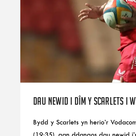
Dau newid i dîm y Scarlets i 
Bydd y Scarlets yn herio’r Vodaco
(19:35), gan ddangos dau newid i’