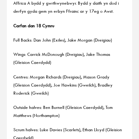
Affrica A bydd y gwrthwynebwyr. Bydd y daith yn dod i
derfyn gyda gem yn erbyn Ffrainc ar y 17eg o Awst.
Carfan dan 18 Cymru
Full Backs: Dan John (Exiles), Jake Morgan (Dreigiau)
Wings: Carrick McDonough (Dreigiau), Jake Thomas
(Gleision Caerdydd)
Centres: Morgan Richards (Dreigiau), Mason Grady
(Gleision Caerdydd), Joe Hawkins (Gweilch), Bradley
Roderick (Gweilch)
Outside halves: Ben Burnell (Gleision Caerdydd), Tom
Matthews (Northampton)
Scrum halves: Luke Davies (Scarlets), Ethan Lloyd (Gleision
Caerdydd)