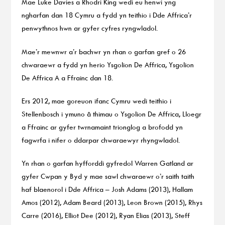
Mae Luke Davies a Rhodri King wedi eu henwi yng
ngharfan dan 18 Cymru a fydd yn teithio i Dde Affrica’r
penwythnos hwn ar gyfer cyfres ryngwladol.
Mae’r mewnwr a’r bachwr yn rhan o garfan gref o 26
chwaraewr a fydd yn herio Ysgolion De Affrica, Ysgolion
De Affrica A a Ffrainc dan 18.
Ers 2012, mae goreuon ifanc Cymru wedi teithio i
Stellenbosch i ymuno â thimau o Ysgolion De Affrica, Lloegr
a Ffrainc ar gyfer twrnamaint trionglog a brofodd yn
fagwrfa i nifer o ddarpar chwaraewyr rhyngwladol.
Yn rhan o garfan hyfforddi gyfredol Warren Gatland ar
gyfer Cwpan y Byd y mae sawl chwaraewr o’r saith taith
haf blaenorol i Dde Affrica – Josh Adams (2013), Hallam
Amos (2012), Adam Beard (2013), Leon Brown (2015), Rhys
Carre (2016), Elliot Dee (2012), Ryan Elias (2013), Steff