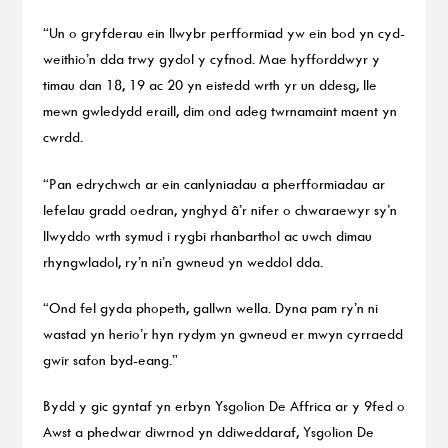
“Un o gryfderau ein llwybr perfformiad yw ein bod yn cyd-
weithio’n dda trwy gydol y cyfnod. Mae hyfforddwyr y
timau dan 18, 19 ac 20 yn eistedd wrth yr un ddesg, lle
mewn gwledydd eraill, dim ond adeg twrnamaint maent yn
cwrdd.
“Pan edrychwch ar ein canlyniadau a pherfformiadau ar
lefelau gradd oedran, ynghyd â’r nifer o chwaraewyr sy’n
llwyddo wrth symud i rygbi rhanbarthol ac uwch dimau
rhyngwladol, ry’n ni’n gwneud yn weddol dda.
“Ond fel gyda phopeth, gallwn wella. Dyna pam ry’n ni
wastad yn herio’r hyn rydym yn gwneud er mwyn cyrraedd
gwir safon byd-eang.”
Bydd y gic gyntaf yn erbyn Ysgolion De Affrica ar y 9fed o
Awst a phedwar diwrnod yn ddiweddaraf, Ysgolion De