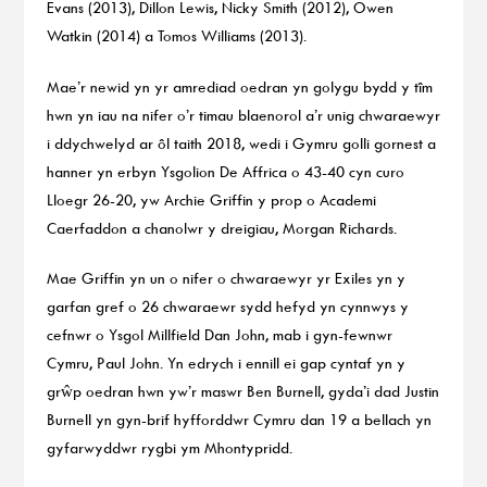
Evans (2013), Dillon Lewis, Nicky Smith (2012), Owen
Watkin (2014) a Tomos Williams (2013).
Mae’r newid yn yr amrediad oedran yn golygu bydd y tîm
hwn yn iau na nifer o’r timau blaenorol a’r unig chwaraewyr
i ddychwelyd ar ôl taith 2018, wedi i Gymru golli gornest a
hanner yn erbyn Ysgolion De Affrica o 43-40 cyn curo
Lloegr 26-20, yw Archie Griffin y prop o Academi
Caerfaddon a chanolwr y dreigiau, Morgan Richards.
Mae Griffin yn un o nifer o chwaraewyr yr Exiles yn y
garfan gref o 26 chwaraewr sydd hefyd yn cynnwys y
cefnwr o Ysgol Millfield Dan John, mab i gyn-fewnwr
Cymru, Paul John. Yn edrych i ennill ei gap cyntaf yn y
grŵp oedran hwn yw’r maswr Ben Burnell, gyda’i dad Justin
Burnell yn gyn-brif hyfforddwr Cymru dan 19 a bellach yn
gyfarwyddwr rygbi ym Mhontypridd.