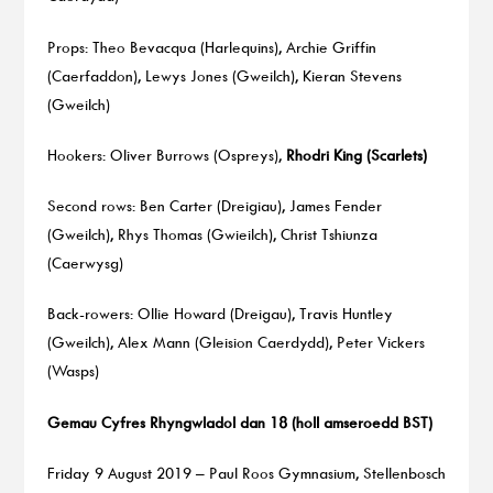
Props: Theo Bevacqua (Harlequins), Archie Griffin
(Caerfaddon), Lewys Jones (Gweilch), Kieran Stevens
(Gweilch)
Hookers: Oliver Burrows (Ospreys),
Rhodri King (Scarlets)
Second rows: Ben Carter (Dreigiau), James Fender
(Gweilch), Rhys Thomas (Gwieilch), Christ Tshiunza
(Caerwysg)
Back-rowers: Ollie Howard (Dreigau), Travis Huntley
(Gweilch), Alex Mann (Gleision Caerdydd), Peter Vickers
(Wasps)
Gemau Cyfres Rhyngwladol dan 18 (holl amseroedd BST)
Friday 9 August 2019 – Paul Roos Gymnasium, Stellenbosch