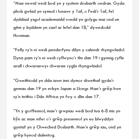
“Mae newid wedi bod yn y system dosbarth oedran. Gyda
phob gwlad yn symud i Ionawr y 1af, o Fedi’r 1af, fel
dyddiad ysgol academaidd roedd yn golygu mai ond un
gêm y byddem yn cael ar lefel dan 18,” dywedodd
Horsman.
“Felly ry’n ni wedi penderfynu dilyn y calendr rhyngwladol.
Dyna pam ry’n ni wedi cyflwyno’r tîm dan 19 i gynnig cyfle
arall i chwaraewyr chwarae rygbi rhyngwladol.
“Gweithiodd yn dda iawn inni dymor diwethaf gyda’r
gemau dan 19 yn erbyn Japan a Lloegr. Mae’r grŵp hwn
sy’n teithio i Dde Affrica yn fwy o dîm dan 17.
“Yn y gorffennol, mae’r grwpiau wedi bod tua 6-8 mis yn
hŷn ac mae nifer o’r grŵp presennol yn eu blwyddyn
gyntaf yn y Chweched Dosbarth. Mae’n grŵp iau, ond yn
grŵp hynod dalentog.