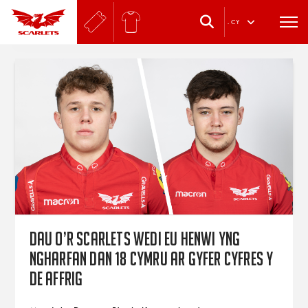
.
CY
Dau o’r Scarlets wedi eu henwi yng
ngharfan dan 18 Cymru ar gyfer cyfres y
De Affrig