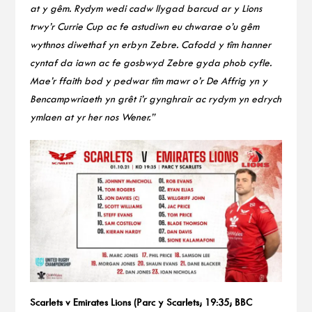
at y gêm. Rydym wedi cadw llygad barcud ar y Lions
trwy’r Currie Cup ac fe astudiwn eu chwarae o’u gêm
wythnos diwethaf yn erbyn Zebre. Cafodd y tîm hanner
cyntaf da iawn ac fe gosbwyd Zebre gyda phob cyfle.
Mae’r ffaith bod y pedwar tîm mawr o’r De Affrig yn y
Bencampwriaeth yn grêt i’r gynghrair ac rydym yn edrych
ymlaen at yr her nos Wener.”
Scarlets v Emirates Lions (Parc y Scarlets; 19:35; BBC