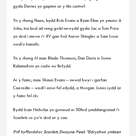
gyda Davies yn gapten ar y tîm cartref.
Yn y rheng flaen, bydd Rob Evans a Ryan Elias yn ymuno â
John, tra bod ail reng gwbl newydd gyda Jac a Tom Price
yn dod i mewn i’r XV gan fod Aaron Shingler a Sam Lousi
wedi’u hanafu.
Yn y rheng ôl mae Blade Thomson, Dan Davis a Sione
Kalamafoni yn cadw eu llefydd.
Ar y fainc, mae Shaun Evans – newid hwyr i garfan
Caeredin – wedi’i enwi fel eilydd, a Morgan Jones sydd ar
y fainc fel clo.
Bydd Ioan Nicholas yn gwneud ei 50fed ymddangosiad i’r
Scarlets os yw’n dod ar y cae.
Prif hyfforddwr Scarlets Dwayne Peel: “Edrychwn ymlaen