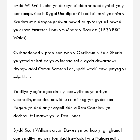
Bydd WillGriff John yn derbyn ei ddechreuad cyntaf yn y
Bencampwriaeth Rygbi Unedig ar ôl cael ei enwi yn nhîm y
Scarlets sy’n dangos pedwar newid ar gyfer yr ail rownd
yn erbyn Emirates Lions ym Mharc y Scarlets (19:35 BBC
Wales).
Cyrhaeddodd y prop pen tynn y Gorllewin o Sale Sharks
yn ystod yr haf ac yn cyfnewid safle gyda chwaraewr
rhyngwladol Cymru Samson Lee, sydd wedi’i enwi ymysg yr
eilyddion.
Yn dilyn y sgôr agos dros y penwythnos yn erbyn
Caeredin, mae dau newid tu cefn i’r sgrym gyda Tom
Rogers yn dod ar yr asgell dde a Sam Costelow yn
dechrau fel maswr yn lle Dan Jones.
Bydd Scott Williams a Jon Davies yn parhau yng nghanol
cae yn dilyn eu perfformiad trawiadol yng Nghaeredin,