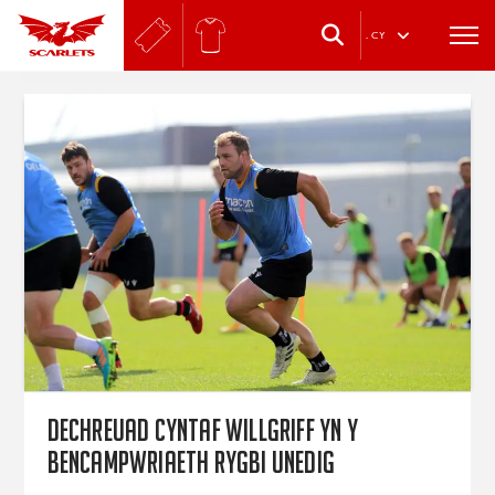
.
CY
Dechreuad cyntaf WillGriff yn y
Bencampwriaeth Rygbi Unedig