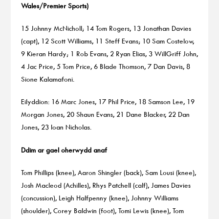
Wales/Premier Sports)
15 Johnny McNicholl; 14 Tom Rogers, 13 Jonathan Davies
(capt), 12 Scott Williams, 11 Steff Evans; 10 Sam Costelow,
9 Kieran Hardy; 1 Rob Evans, 2 Ryan Elias, 3 WillGriff John,
4 Jac Price, 5 Tom Price, 6 Blade Thomson, 7 Dan Davis, 8
Sione Kalamafoni.
Eilyddion: 16 Marc Jones, 17 Phil Price, 18 Samson Lee, 19
Morgan Jones, 20 Shaun Evans, 21 Dane Blacker, 22 Dan
Jones, 23 Ioan Nicholas.
Ddim ar gael oherwydd anaf
Tom Phillips (knee), Aaron Shingler (back), Sam Lousi (knee),
Josh Macleod (Achilles), Rhys Patchell (calf), James Davies
(concussion), Leigh Halfpenny (knee), Johnny Williams
(shoulder), Corey Baldwin (foot), Tomi Lewis (knee), Tom