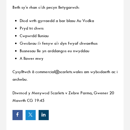
Beth sy’n rhan o’ch pecyn lletygarwch:
Diod wrth gyrraedd a bar blasu Au Vodka
Pryd tri chwrs
Cwpwrdd lluniau
Gwobrau i’r fenyw a’r dyn fwyaf chwaethus
Busnesau lle yn arddangos eu nwyddau
A llawer mwy
Cysylltwch â
commercial@scarlets.wales
am wybodaeth ac i
archebu.
Diwrnod y Menywod Scarlets v Zebre Parma, Gwener 20
Mawrth CG 19:45