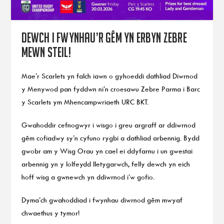
Dewch i fwynhau’r gêm yn erbyn Zebre
mewn steil!
Mae’r Scarlets yn falch iawn o gyhoeddi dathliad Diwrnod
y Menywod pan fyddwn ni’n croesawu Zebre Parma i Barc
y Scarlets ym Mhencampwriaeth URC BKT.
Gwahoddir cefnogwyr i wisgo i greu argraff ar ddiwrnod
gêm cofiadwy sy’n cyfuno rygbi a dathliad arbennig. Bydd
gwobr am y Wisg Orau yn cael ei ddyfarnu i un gwestai
arbennig yn y lolfeydd lletygarwch, felly dewch yn eich
hoff wisg a gwnewch yn ddiwrnod i’w gofio.
Dyma’ch gwahoddiad i fwynhau diwrnod gêm mwyaf
chwaethus y tymor!