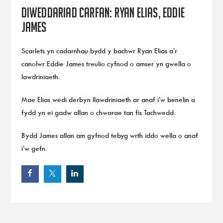
Diweddariad Carfan: Ryan Elias, Eddie
James
Scarlets yn cadarnhau bydd y bachwr Ryan Elias a’r
canolwr Eddie James treulio cyfnod o amser yn gwella o
lawdriniaeth.
Mae Elias wedi derbyn llawdriniaeth ar anaf i’w benelin a
fydd yn ei gadw allan o chwarae tan fis Tachwedd.
Bydd James allan am gyfnod tebyg wrth iddo wella o anaf
i’w gefn.