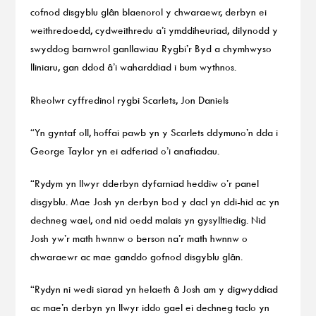
cofnod disgyblu glân blaenorol y chwaraewr, derbyn ei
weithredoedd, cydweithredu a’i ymddiheuriad, dilynodd y
swyddog barnwrol ganllawiau Rygbi’r Byd a chymhwyso
lliniaru, gan ddod â’i waharddiad i bum wythnos.
Rheolwr cyffredinol rygbi Scarlets, Jon Daniels
“Yn gyntaf oll, hoffai pawb yn y Scarlets ddymuno’n dda i
George Taylor yn ei adferiad o’i anafiadau.
“Rydym yn llwyr dderbyn dyfarniad heddiw o’r panel
disgyblu. Mae Josh yn derbyn bod y dacl yn ddi-hid ac yn
dechneg wael, ond nid oedd malais yn gysylltiedig. Nid
Josh yw’r math hwnnw o berson na’r math hwnnw o
chwaraewr ac mae ganddo gofnod disgyblu glân.
“Rydyn ni wedi siarad yn helaeth â Josh am y digwyddiad
ac mae’n derbyn yn llwyr iddo gael ei dechneg taclo yn