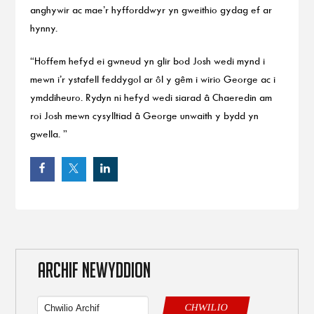
anghywir ac mae’r hyfforddwyr yn gweithio gydag ef ar
hynny.
“Hoffem hefyd ei gwneud yn glir bod Josh wedi mynd i
mewn i’r ystafell feddygol ar ôl y gêm i wirio George ac i
ymddiheuro. Rydyn ni hefyd wedi siarad â Chaeredin am
roi Josh mewn cysylltiad â George unwaith y bydd yn
gwella. ”
ARCHIF NEWYDDION
CHWILIO