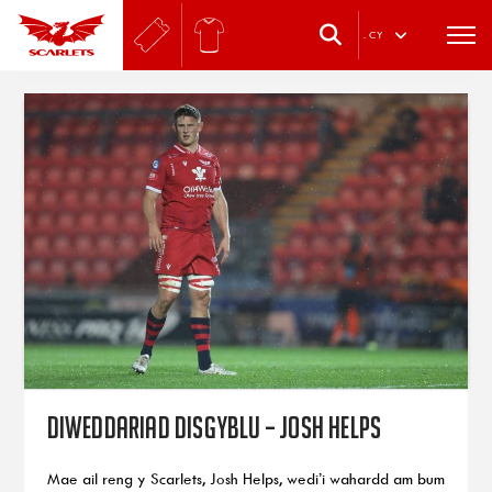
.
CY
Diweddariad disgyblu – Josh Helps
Mae ail reng y Scarlets, Josh Helps, wedi’i wahardd am bum