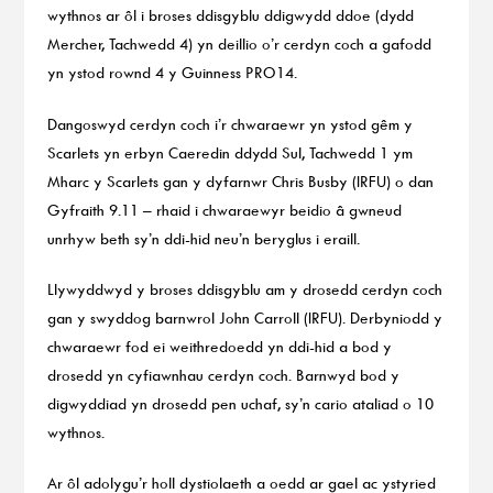
wythnos ar ôl i broses ddisgyblu ddigwydd ddoe (dydd
Mercher, Tachwedd 4) yn deillio o’r cerdyn coch a gafodd
yn ystod rownd 4 y Guinness PRO14.
Dangoswyd cerdyn coch i’r chwaraewr yn ystod gêm y
Scarlets yn erbyn Caeredin ddydd Sul, Tachwedd 1 ym
Mharc y Scarlets gan y dyfarnwr Chris Busby (IRFU) o dan
Gyfraith 9.11 – rhaid i chwaraewyr beidio â gwneud
unrhyw beth sy’n ddi-hid neu’n beryglus i eraill.
Llywyddwyd y broses ddisgyblu am y drosedd cerdyn coch
gan y swyddog barnwrol John Carroll (IRFU). Derbyniodd y
chwaraewr fod ei weithredoedd yn ddi-hid a bod y
drosedd yn cyfiawnhau cerdyn coch. Barnwyd bod y
digwyddiad yn drosedd pen uchaf, sy’n cario ataliad o 10
wythnos.
Ar ôl adolygu’r holl dystiolaeth a oedd ar gael ac ystyried