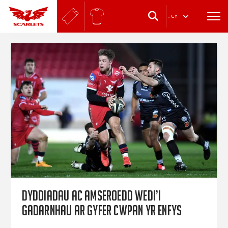
.
CY
Dyddiadau ac amseroedd wedi’i
gadarnhau ar gyfer Cwpan yr Enfys