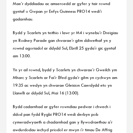
Mae’r dyddiadau ac amseroedd ar gyfer y tair rownd
gyntaf o Gwpan yr Enfys Guinness PRO14 wedi’i
gadarnhau.
Bydd y Scarlets yn teithio i lawr yr M4 i wynebu’r Dreigiau
yn Rodney Parade gan chwarae’r gêm ddiwethaf yn y
rownd agoriadol ar ddydd Sul, Ebrill 25 gyda’r gic gyntaf
am 13:00.
Yn yr ail rownd, bydd y Scarlets yn chwarae’r Gweilch ym
Mharc y Scarlets ar Fai’r 8fed gyda’r gêm yn cychwyn am
19:35 ac wedyn yn chwarae Gleision Caerdydd eto yn
Llanelli ar ddydd Sul, Mai 16 (13:00).
Bydd cadarnhad ar gyfer rowndiau pedwar i chwech i
ddod pan fydd Rygbi PRO14 wedi derbyn pob
cymeradwyaeth a chadarnhad gan y llywodraethau a’r
awdurdodau iechyd priodol er mwyn i’r timau De Affrig