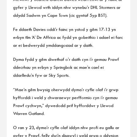
gyfer y Llewod wrth iddyn nhw wynebu’r DHL Stormers ar
ddydd Sadwrn yn Cape Town (cic gyntaf 5yp BST).
Fe ddaeth Davies oddi’r fainc yn ystod y gêm 17-13 yn
erbyn tîm ‘A’ De Affrica ac fydd yn gobeithio i adael ei farc
ar ei bedwerydd ymddangosiad ar y daith.
Dyma fydd y gêm diwethaf o’r daith cyn i’r gemau Prawf
ddecrhau yn erbyn y Springbok ac mae’n cael ei
ddarlledu’n fyw ar Sky Sports.
“Mae’n gêm bwysig oherwydd dyma’r cyfle olaf i’r grwp
hyfforddi i weld y chwaraewyr perfformio cyn i’r gemau
Prawf cychwyn,” dywedodd prif hyfforddwr y Llewod
Warren Gatland.
O ran y 23, dyma’r cyfle olaf iddyn nhw profi eu gallu ar
gyfer y Prawf, felly dwi’n disgwyl i weld grwp o ddynion