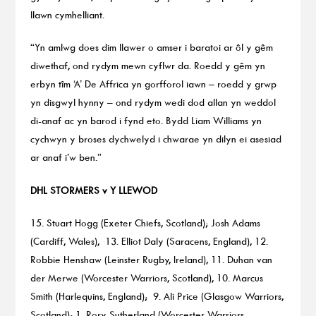
llawn cymhelliant.
“Yn amlwg does dim llawer o amser i baratoi ar ôl y gêm
diwethaf, ond rydym mewn cyflwr da. Roedd y gêm yn
erbyn tîm ‘A’ De Affrica yn gorfforol iawn – roedd y grwp
yn disgwyl hynny – ond rydym wedi dod allan yn weddol
di-anaf ac yn barod i fynd eto. Bydd Liam Williams yn
cychwyn y broses dychwelyd i chwarae yn dilyn ei asesiad
ar anaf i’w ben.”
DHL STORMERS v Y LLEWOD
15. Stuart Hogg (Exeter Chiefs, Scotland); Josh Adams
(Cardiff, Wales), 13. Elliot Daly (Saracens, England), 12.
Robbie Henshaw (Leinster Rugby, Ireland), 11. Duhan van
der Merwe (Worcester Warriors, Scotland), 10. Marcus
Smith (Harlequins, England); 9. Ali Price (Glasgow Warriors,
Scotland); 1. Rory Sutherland (Worcester Warriors,