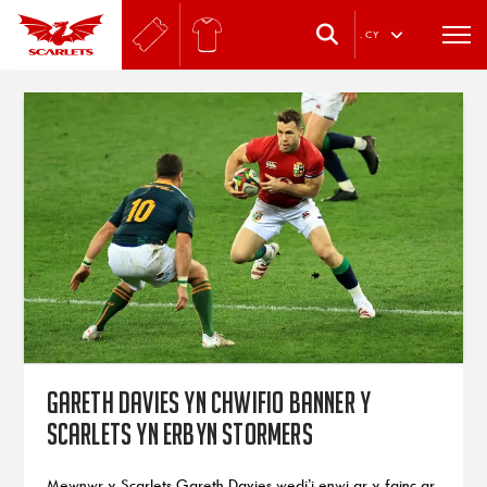
.
CY
Gareth Davies yn chwifio banner y
Scarlets yn erbyn Stormers
Mewnwr y Scarlets Gareth Davies wedi’i enwi ar y fainc ar