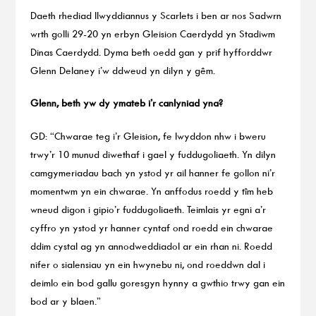
Daeth rhediad llwyddiannus y Scarlets i ben ar nos Sadwrn
wrth golli 29-20 yn erbyn Gleision Caerdydd yn Stadiwm
Dinas Caerdydd. Dyma beth oedd gan y prif hyfforddwr
Glenn Delaney i’w ddweud yn dilyn y gêm.
Glenn, beth yw dy ymateb i’r canlyniad yna?
GD: “Chwarae teg i’r Gleision, fe lwyddon nhw i bweru
trwy’r 10 munud diwethaf i gael y fuddugoliaeth. Yn dilyn
camgymeriadau bach yn ystod yr ail hanner fe gollon ni’r
momentwm yn ein chwarae. Yn anffodus roedd y tîm heb
wneud digon i gipio’r fuddugoliaeth. Teimlais yr egni a’r
cyffro yn ystod yr hanner cyntaf ond roedd ein chwarae
ddim cystal ag yn annodweddiadol ar ein rhan ni. Roedd
nifer o sialensiau yn ein hwynebu ni, ond roeddwn dal i
deimlo ein bod gallu goresgyn hynny a gwthio trwy gan ein
bod ar y blaen.”