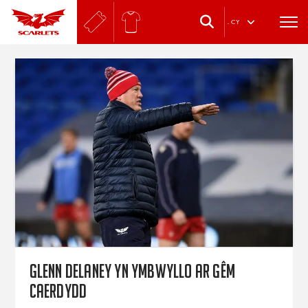
.
CY
Glenn Delaney yn ymbwyllo ar gêm
Caerdydd