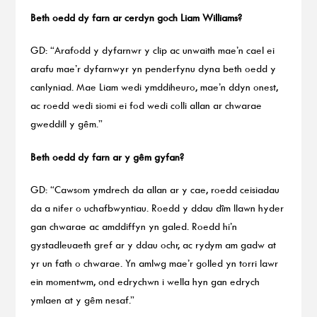
Beth oedd dy farn ar cerdyn goch Liam Williams?
GD: “Arafodd y dyfarnwr y clip ac unwaith mae’n cael ei
arafu mae’r dyfarnwyr yn penderfynu dyna beth oedd y
canlyniad. Mae Liam wedi ymddiheuro, mae’n ddyn onest,
ac roedd wedi siomi ei fod wedi colli allan ar chwarae
gweddill y gêm.”
Beth oedd dy farn ar y gêm gyfan?
GD: “Cawsom ymdrech da allan ar y cae, roedd ceisiadau
da a nifer o uchafbwyntiau. Roedd y ddau dîm llawn hyder
gan chwarae ac amddiffyn yn galed. Roedd hi’n
gystadleuaeth gref ar y ddau ochr, ac rydym am gadw at
yr un fath o chwarae. Yn amlwg mae’r golled yn torri lawr
ein momentwm, ond edrychwn i wella hyn gan edrych
ymlaen at y gêm nesaf.”