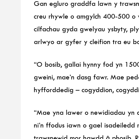
Gan egluro graddfa lawn y traws
creu rhywle o amgylch 400-500 o 
cilfachau gyda gwelyau ysbyty, ply
arlwyo ar gyfer y cleifion tra eu 
“O bosib, gallai hynny fod yn 15
gweini, mae’n dasg fawr. Mae pedai
hyfforddedig – cogyddion, cogyddi
“Mae yna lawer o newidiadau yn d
ni’n ffodus iawn o gael isadeiledd 
trawsnewid mor hawdd â phosib. R