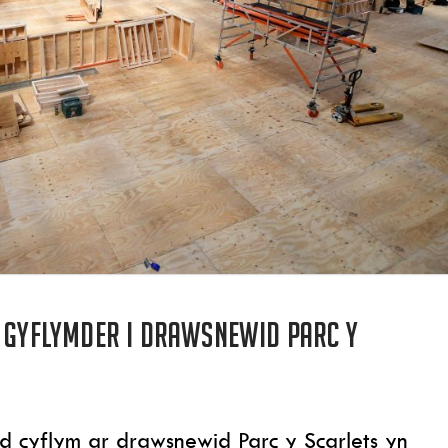
r gyflymder i drawsnewid Parc y
cyflym ar drawsnewid Parc y Scarlets yn