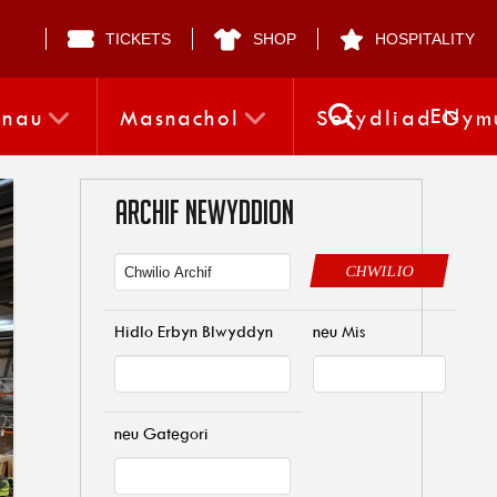
TICKETS
SHOP
HOSPITALITY
EN
nnau
Masnachol
Sefydliad Gym
ARCHIF NEWYDDION
CHWILIO
Hidlo Erbyn Blwyddyn
neu Mis
neu Gategori