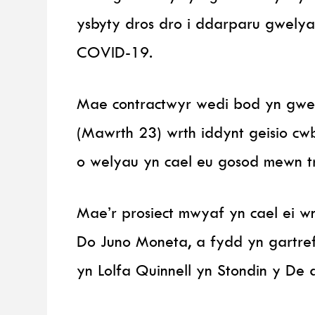
ysbyty dros dro i ddarparu gwely
COVID-19.
Mae contractwyr wedi bod yn gweith
(Mawrth 23) wrth iddynt geisio cw
o welyau yn cael eu gosod mewn tri
Mae’r prosiect mwyaf yn cael ei w
Do Juno Moneta, a fydd yn gartref
yn Lolfa Quinnell yn Stondin y De 