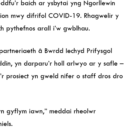
eddfu’r baich ar ysbytai yng Ngorllewin
ion mwy difrifol COVID-19. Rhagwelir y
 pythefnos arall i’w gwblhau.
partneriaeth â Bwrdd Iechyd Prifysgol
in, yn darparu’r holl arlwyo ar y safle –
 prosiect yn gweld nifer o staff dros dro
n gyflym iawn,” meddai rheolwr
iels.