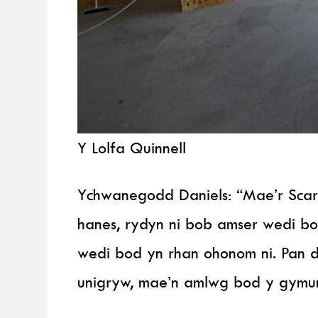
Y Lolfa Quinnell
Ychwanegodd Daniels: “Mae’r Scar
hanes, rydyn ni bob amser wedi b
wedi bod yn rhan ohonom ni. Pan 
unigryw, mae’n amlwg bod y gymun