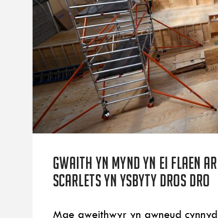
Gwaith yn mynd yn ei flaen a
Scarlets yn ysbyty dros dro
Mae gweithwyr yn gwneud cynnydd 