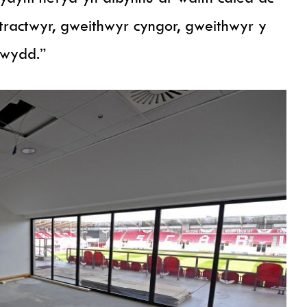
ntractwyr, gweithwyr cyngor, gweithwyr y
gwydd.”