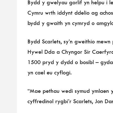
Bydd y gwelyau gorlif yn helpu i l
Cymru wrth iddynt ddelio ag achos
bydd y gwaith yn cymryd o amgylch
Bydd Scarlets, sy’n gweithio mewn 
Hywel Dda a Chyngor Sir Caerfyrdd
1500 pryd y dydd o bosibl – gyda’r
yn cael eu cyflogi.
“Mae pethau wedi symud ymlaen y
cyffredinol rygbi’r Scarlets, Jon Dan