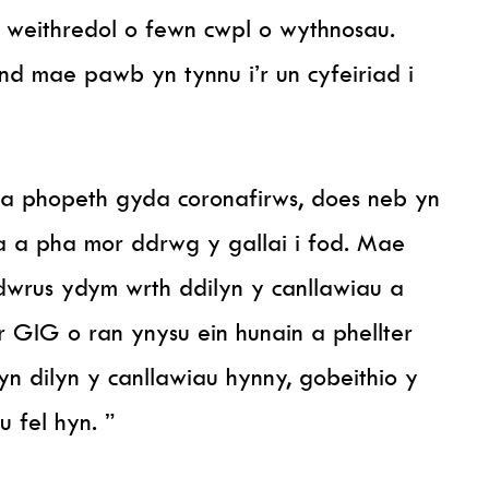
 weithredol o fewn cwpl o wythnosau.
nd mae pawb yn tynnu i’r un cyfeiriad i
da phopeth gyda coronafirws, does neb yn
 a pha mor ddrwg y gallai i fod. Mae
dwrus ydym wrth ddilyn y canllawiau a
GIG o ran ynysu ein hunain a phellter
n dilyn y canllawiau hynny, gobeithio y
 fel hyn. ”