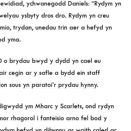
newidiad, ychwanegodd Daniels: “Rydym yn
welyau ysbyty dros dro. Rydym yn creu
mio, trydan, unedau trin aer a hefyd yn
bod yma.
00 o brydau bwyd y dydd yn cael eu
r cegin ar y safle a bydd ein staff
on sous yn paratoi’r prydau hynny.
igwydd ym Mharc y Scarlets, ond rydyn
mor rhagorol i fanteisio arno fel bod y
ydym hefyd yn dibynnu ar waith caled ac