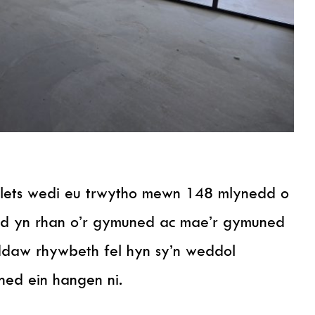
lets wedi eu trwytho mewn 148 mlynedd o
od yn rhan o’r gymuned ac mae’r gymuned
ddaw rhywbeth fel hyn sy’n weddol
ed ein hangen ni.