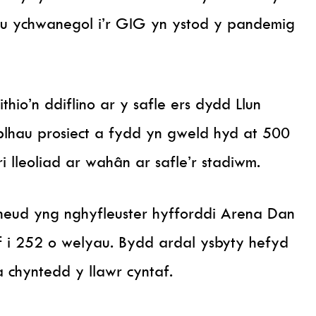
au ychwanegol i’r GIG yn ystod y pandemig
io’n ddiflino ar y safle ers dydd Llun
blhau prosiect a fydd yn gweld hyd at 500
 lleoliad ar wahân ar safle’r stadiwm.
neud yng nghyfleuster hyfforddi Arena Dan
 i 252 o welyau. Bydd ardal ysbyty hefyd
a chyntedd y llawr cyntaf.