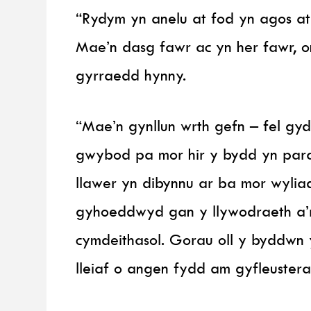
“Rydym yn anelu at fod yn agos at
Mae’n dasg fawr ac yn her fawr, o
gyrraedd hynny.
“Mae’n gynllun wrth gefn – fel gy
gwybod pa mor hir y bydd yn para
llawer yn dibynnu ar ba mor wylia
gyhoeddwyd gan y llywodraeth a’r 
cymdeithasol. Gorau oll y byddwn y
lleiaf o angen fydd am gyfleusterau