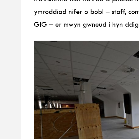
ymroddiad nifer o bobl – staff, co
GIG – er mwyn gwneud i hyn ddi