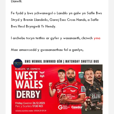
Llanelli.
Fe fydd y bws ychwanegol o Landilo yn galw yn Safle Bws
Stryd y Brenin Llandeilo, Garej Esso Cross Hands, a Safle
Bws Heol Bryngwili Yr Hendy.
I archebu tocyn teithio ar gyfer y wasanaeth, cliciwch
yma
Mae amseroedd y gwasanaethau fel a ganlyn;