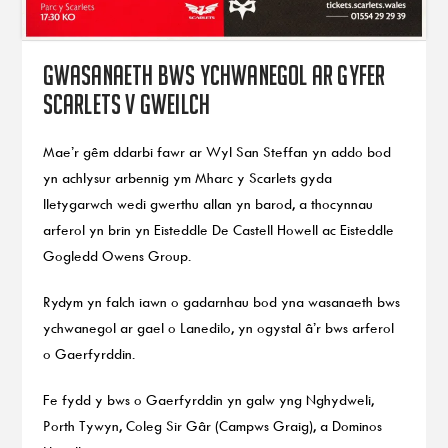
Gwasanaeth bws ychwanegol ar gyfer
Scarlets v Gweilch
Mae’r gêm ddarbi fawr ar Wyl San Steffan yn addo bod
yn achlysur arbennig ym Mharc y Scarlets gyda
lletygarwch wedi gwerthu allan yn barod, a thocynnau
arferol yn brin yn Eisteddle De Castell Howell ac Eisteddle
Gogledd Owens Group.
Rydym yn falch iawn o gadarnhau bod yna wasanaeth bws
ychwanegol ar gael o Lanedilo, yn ogystal â’r bws arferol
o Gaerfyrddin.
Fe fydd y bws o Gaerfyrddin yn galw yng Nghydweli,
Porth Tywyn, Coleg Sir Gâr (Campws Graig), a Dominos