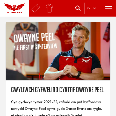
.
CY
Gwyliwch gyfweliad cyntaf Dwayne Peel
Cyn gychwyn tymor 2021-22, cafodd ein prif hyfforddwr
newydd Dwayne Peel sgwrs gyda Garan Evans am rygbi,
ei atgofion o’r Strade a’i weledigaeth Scarlet.