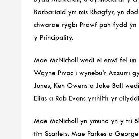
Barbariaid ym mis Rhagfyr, yn dod
chwarae rygbi Prawf pan fydd yn 
y Principality.
Mae McNicholl wedi ei enwi fel un
Wayne Pivac i wynebu’r Azzurri g
Jones, Ken Owens a Jake Ball wedi
Elias a Rob Evans ymhlith yr eilyddi
Mae McNicholl yn ymuno yn y tri ô
tîm Scarlets. Mae Parkes a George