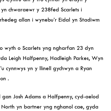
 yn chwaraewr y 238fed Scarlets i
rhedeg allan i wynebu’r Eidal yn Stadiwm
 o wyth o Scarlets yng ngharfan 23 dyn
yda Leigh Halfpenny, Hadleigh Parkes, Wyn
’u cynnwys yn y llinell gychwyn a Ryan
on .
l gan Josh Adams a Halfpenny, cyd-aelod
 North yn bartner yng nghanol cae, gyda