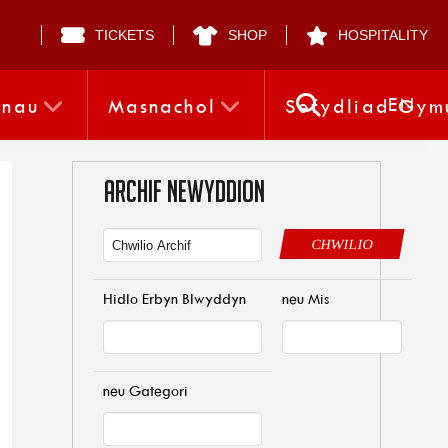
TICKETS
SHOP
HOSPITALITY
EN
nnau
Masnachol
Sefydliad Gym
ARCHIF NEWYDDION
CHWILIO
Hidlo Erbyn Blwyddyn
neu Mis
neu Gategori