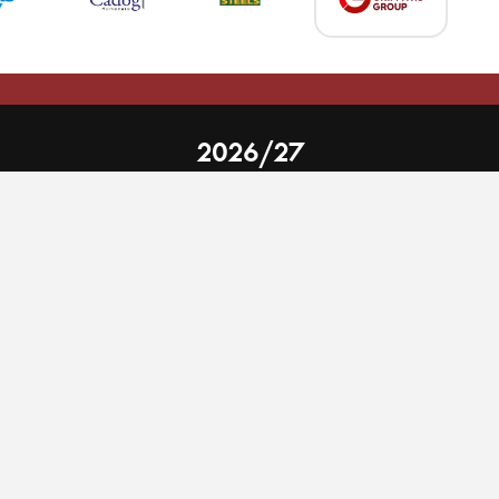
 on our website.
Learn more
2026/27
nal Limited
Email:
comments@scarlets.wales
,
Ticket Office: 01554 29 29 39
â
r, SA14 9UZ
General: 01554 78 39 00