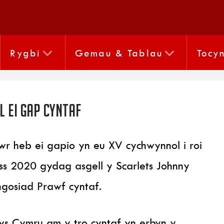
Rygbi
Gemau & Tablau
Tocy
l ei gap cyntaf
 heb ei gapio yn eu XV cychwynnol i roi
 2020 gydag asgell y Scarlets Johnny
gosiad Prawf cyntaf.
ys Cymru am y tro cyntaf yn erbyn y