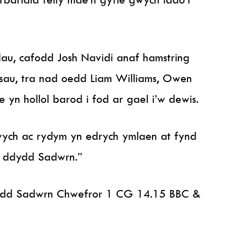
dau, cafodd Josh Navidi anaf hamstring
sau, tra nad oedd Liam Williams, Owen
 yn hollol barod i fod ar gael i’w dewis.
ych ac rydym yn edrych ymlaen at fynd
ef ddydd Sadwrn.”
dd Sadwrn Chwefror 1 CG 14.15 BBC &