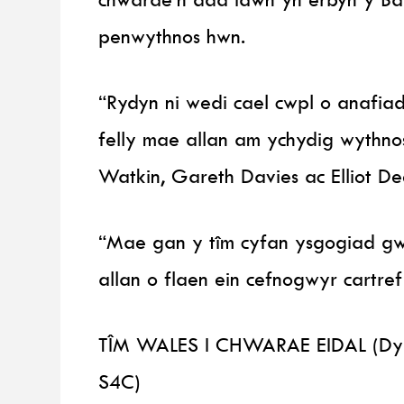
penwythnos hwn.
“Rydyn ni wedi cael cwpl o anafia
felly mae allan am ychydig wythno
Watkin, Gareth Davies ac Elliot Dee
“Mae gan y tîm cyfan ysgogiad gw
allan o flaen ein cefnogwyr cartr
TÎM WALES I CHWARAE EIDAL (Dy
S4C)