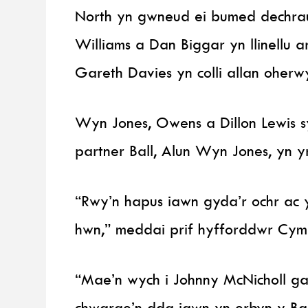
North yn gwneud ei bumed dechrau
Williams a Dan Biggar yn llinellu 
Gareth Davies yn colli allan oher
Wyn Jones, Owens a Dillon Lewis sy
partner Ball, Alun Wyn Jones, yn yr
“Rwy’n hapus iawn gyda’r ochr ac
hwn,” meddai prif hyfforddwr Cym
“Mae’n wych i Johnny McNicholl ga
chwarae’n dda iawn yn erbyn y Bar