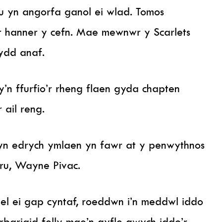
 yn angorfa ganol ei wlad. Tomos
ar hanner y cefn. Mae mewnwr y Scarlets
wydd anaf.
’n ffurfio’r rheng flaen gyda chapten
 ail reng.
 yn edrych ymlaen yn fawr at y penwythnos
ru, Wayne Pivac.
el ei gap cyntaf, roeddwn i’n meddwl iddo
bariaid felly mae’n gyfle gwych iddo’r