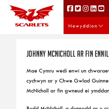
Newyddion
Johnny McNicholl ar fin ennil
Mae Cymru wedi enwi un chwaraewr
cychwyn ar y Chwe Gwlad Guinness
McNicholl ar fin gwneud ei ymddan
Bydd McNicholl, a dynnodd ar y cr