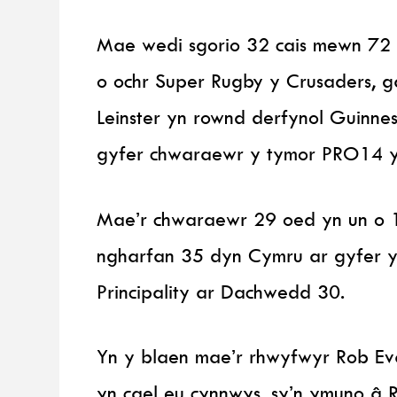
Mae wedi sgorio 32 cais mewn 72 y
o ochr Super Rugby y Crusaders, g
Leinster yn rownd derfynol Guinn
gyfer chwaraewr y tymor PRO14 
Mae’r chwaraewr 29 oed yn un o 1
ngharfan 35 dyn Cymru ar gyfer y
Principality ar Dachwedd 30.
Yn y blaen mae’r rhwyfwyr Rob Eva
yn cael eu cynnwys, sy’n ymuno â 