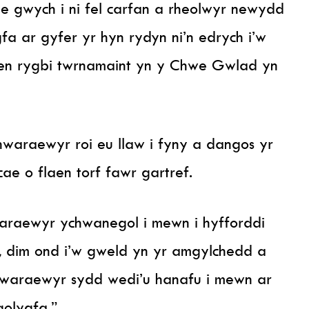
e gwych i ni fel carfan a rheolwyr newydd
fa ar gyfer yr hyn rydyn ni’n edrych i’w
aen rygbi twrnamaint yn y Chwe Gwlad yn
hwaraewyr roi eu llaw i fyny a dangos yr
e o flaen torf fawr gartref.
araewyr ychwanegol i mewn i hyfforddi
, dim ond i’w gweld yn yr amgylchedd a
hwaraewyr sydd wedi’u hanafu i mewn ar
golygfa.”