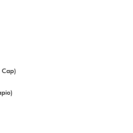
)
7 Cap)
apio)