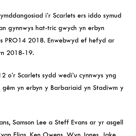
mddangosiad i’r Scarlets ers iddo symud
an gynnwys hat-tric gwych yn erbyn
ess PRO14 2018. Enwebwyd ef hefyd ar
yn 2018-19.
2 o’r Scarlets sydd wedi’u cynnwys yng
 gêm yn erbyn y Barbariaid yn Stadiwm y
ns, Samson Lee a Steff Evans ar yr asgell
Ryan Elias, Ken Owens, Wyn Jones, Jake