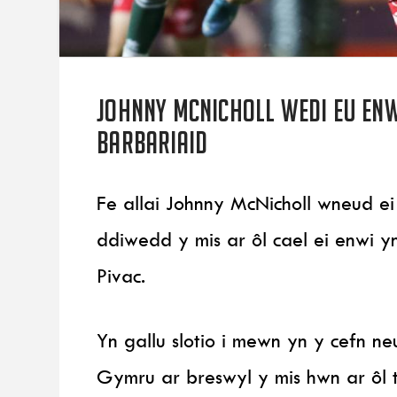
Johnny McNicholl wedi eu enw
Barbariaid
Fe allai Johnny McNicholl wneud 
ddiwedd y mis ar ôl cael ei enwi
Pivac.
Yn gallu slotio i mewn yn y cefn ne
Gymru ar breswyl y mis hwn ar ôl 