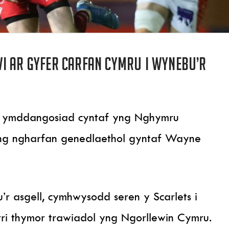
i ar gyfer carfan Cymru i wynebu’r
ei ymddangosiad cyntaf yng Nghymru
 yng ngharfan genedlaethol gyntaf Wayne
u’r asgell, cymhwysodd seren y Scarlets i
tri thymor trawiadol yng Ngorllewin Cymru.