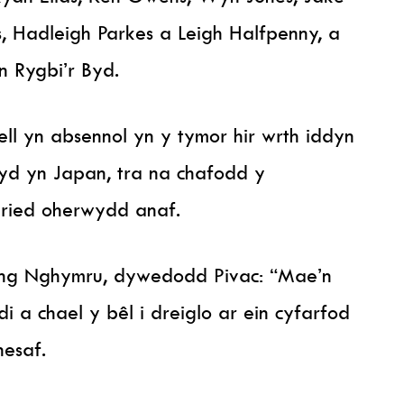
s, Hadleigh Parkes a Leigh Halfpenny, a
 Rygbi’r Byd.
ll yn absennol yn y tymor hir wrth iddyn
yd yn Japan, tra na chafodd y
yried oherwydd anaf.
yng Nghymru, dywedodd Pivac: “Mae’n
i a chael y bêl i dreiglo ar ein cyfarfod
nesaf.