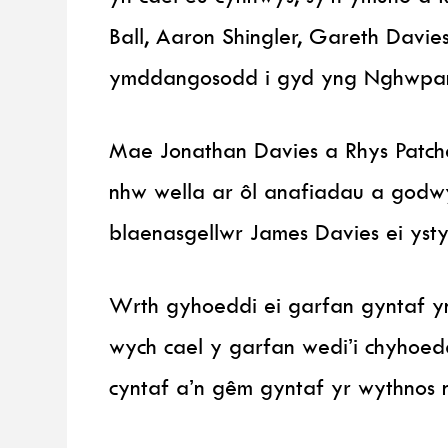
Ball, Aaron Shingler, Gareth Davie
ymddangosodd i gyd yng Nghwpan
Mae Jonathan Davies a Rhys Patche
nhw wella ar ôl anafiadau a godw
blaenasgellwr James Davies ei yst
Wrth gyhoeddi ei garfan gyntaf 
wych cael y garfan wedi’i chyhoedd
cyntaf a’n gêm gyntaf yr wythnos 