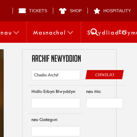
TICKETS
SHOP
HOSPITALITY
EN
nnau
Masnachol
Sefydliad Gym
ARCHIF NEWYDDION
CHWILIO
Hidlo Erbyn Blwyddyn
neu Mis
neu Gategori