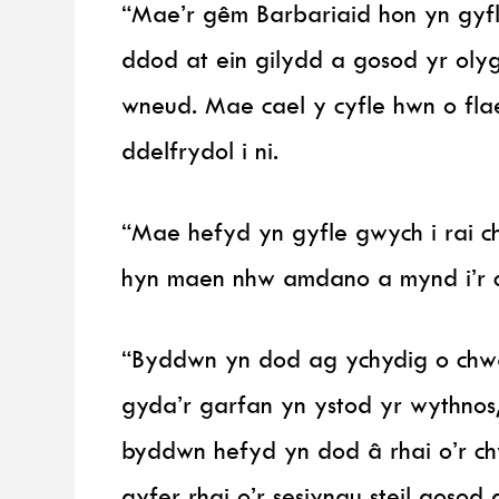
“Mae’r gêm Barbariaid hon yn gyfl
ddod at ein gilydd a gosod yr olyg
wneud. Mae cael y cyfle hwn o fl
ddelfrydol i ni.
“Mae hefyd yn gyfle gwych i rai c
hyn maen nhw amdano a mynd i’r ca
“Byddwn yn dod ag ychydig o chw
gyda’r garfan yn ystod yr wythnos
byddwn hefyd yn dod â rhai o’r c
gyfer rhai o’r sesiynau steil gosod 