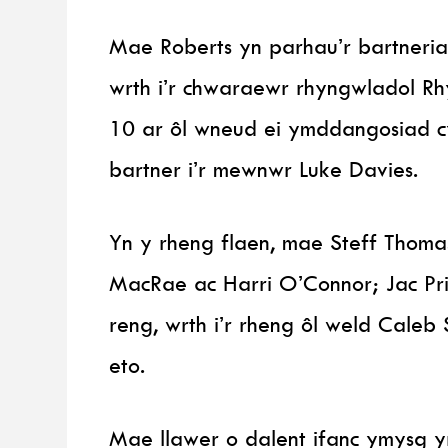
Mae Roberts yn parhau’r bartneri
wrth i’r chwaraewr rhyngwladol Rhys
10 ar ôl wneud ei ymddangosiad cyn
bartner i’r mewnwr Luke Davies.
Yn y rheng flaen, mae Steff Thoma
MacRae ac Harri O’Connor; Jac Pri
reng, wrth i’r rheng ôl weld Caleb
eto.
Mae llawer o dalent ifanc ymysg y