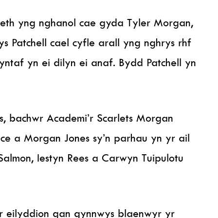
aeth yng nghanol cae gyda Tyler Morgan,
 Patchell cael cyfle arall yng nghrys rhf
taf yn ei dilyn ei anaf. Bydd Patchell yn
s, bachwr Academi’r Scarlets Morgan
ce a Morgan Jones sy’n parhau yn yr ail
 Salmon, Iestyn Rees a Carwyn Tuipulotu
r eilyddion gan gynnwys blaenwyr yr