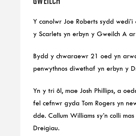
Gweilch
Y canolwr Joe Roberts sydd wedi’i
y Scarlets yn erbyn y Gweilch A ar
Bydd y chwaraewr 21 oed yn arwai
penwythnos diwethaf yn erbyn y D
Yn y tri ôl, mae Josh Phillips, a 
fel cefnwr gyda Tom Rogers yn new
dde. Callum Williams sy’n colli m
Dreigiau.