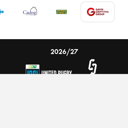
2026/27
 on our website.
Learn more
nal Limited
Email:
comments@scarlets.wales