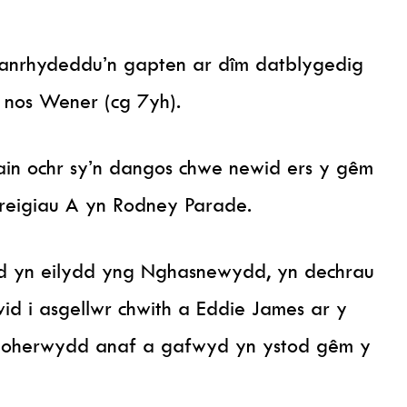
 anrhydeddu’n gapten ar dîm datblygedig
 nos Wener (cg 7yh).
n ochr sy’n dangos chwe newid ers y gêm
reigiau A yn Rodney Parade.
oedd yn eilydd yng Nghasnewydd, yn dechrau
id i asgellwr chwith a Eddie James ar y
as oherwydd anaf a gafwyd yn ystod gêm y