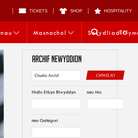
TICKETS
SHOP
HOSPITALITY
EN
nnau
Masnachol
Sefydliad Gym
ARCHIF NEWYDDION
CHWILIO
Hidlo Erbyn Blwyddyn
neu Mis
neu Gategori