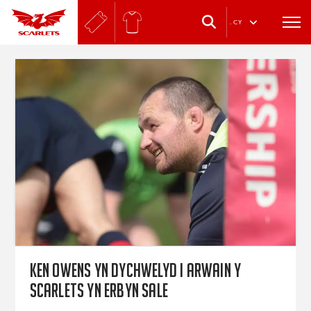
.
CY
Ken Owens yn dychwelyd i arwain y
Scarlets yn erbyn Sale