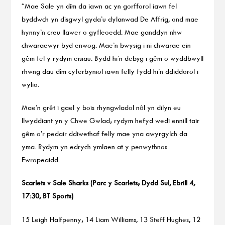
“Mae Sale yn dîm da iawn ac yn gorfforol iawn fel
byddwch yn disgwyl gyda’u dylanwad De Affrig, ond mae
hynny’n creu llawer o gyfleoedd. Mae ganddyn nhw
chwaraewyr byd enwog. Mae’n bwysig i ni chwarae ein
gêm fel y rydym eisiau. Bydd hi’n debyg i gêm o wyddbwyll
rhwng dau dîm cyferbyniol iawn felly fydd hi’n ddiddorol i
wylio.
Mae’n grêt i gael y bois rhyngwladol nôl yn dilyn eu
llwyddiant yn y Chwe Gwlad; rydym hefyd wedi ennill tair
gêm o’r pedair ddiwethaf felly mae yna awyrgylch da
yma. Rydym yn edrych ymlaen at y penwythnos
Ewropeaidd.
Scarlets v Sale Sharks (Parc y Scarlets; Dydd Sul, Ebrill 4,
17:30, BT Sports)
15 Leigh Halfpenny; 14 Liam Williams, 13 Steff Hughes, 12