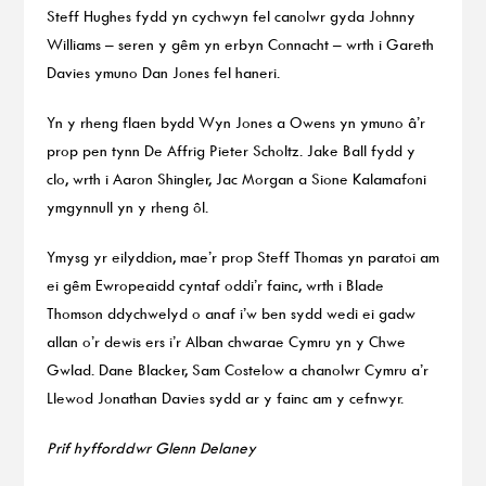
Steff Hughes fydd yn cychwyn fel canolwr gyda Johnny
Williams – seren y gêm yn erbyn Connacht – wrth i Gareth
Davies ymuno Dan Jones fel haneri.
Yn y rheng flaen bydd Wyn Jones a Owens yn ymuno â’r
prop pen tynn De Affrig Pieter Scholtz. Jake Ball fydd y
clo, wrth i Aaron Shingler, Jac Morgan a Sione Kalamafoni
ymgynnull yn y rheng ôl.
Ymysg yr eilyddion, mae’r prop Steff Thomas yn paratoi am
ei gêm Ewropeaidd cyntaf oddi’r fainc, wrth i Blade
Thomson ddychwelyd o anaf i’w ben sydd wedi ei gadw
allan o’r dewis ers i’r Alban chwarae Cymru yn y Chwe
Gwlad. Dane Blacker, Sam Costelow a chanolwr Cymru a’r
Llewod Jonathan Davies sydd ar y fainc am y cefnwyr.
Prif hyfforddwr Glenn Delaney