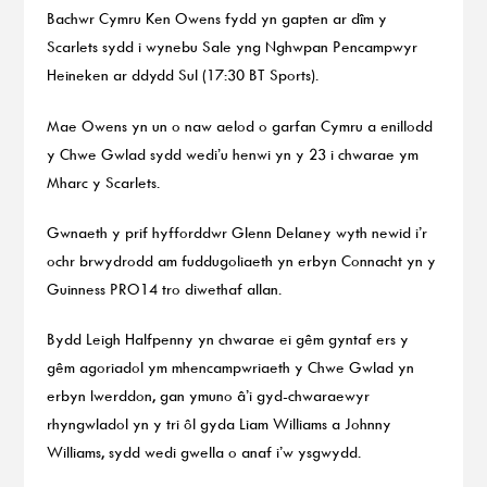
Bachwr Cymru Ken Owens fydd yn gapten ar dîm y
Scarlets sydd i wynebu Sale yng Nghwpan Pencampwyr
Heineken ar ddydd Sul (17:30 BT Sports).
Mae Owens yn un o naw aelod o garfan Cymru a enillodd
y Chwe Gwlad sydd wedi’u henwi yn y 23 i chwarae ym
Mharc y Scarlets.
Gwnaeth y prif hyfforddwr Glenn Delaney wyth newid i’r
ochr brwydrodd am fuddugoliaeth yn erbyn Connacht yn y
Guinness PRO14 tro diwethaf allan.
Bydd Leigh Halfpenny yn chwarae ei gêm gyntaf ers y
gêm agoriadol ym mhencampwriaeth y Chwe Gwlad yn
erbyn Iwerddon, gan ymuno â’i gyd-chwaraewyr
rhyngwladol yn y tri ôl gyda Liam Williams a Johnny
Williams, sydd wedi gwella o anaf i’w ysgwydd.