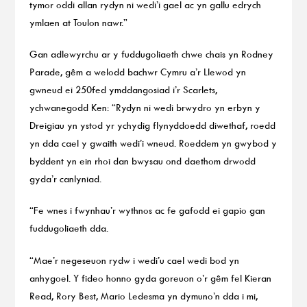
tymor oddi allan rydyn ni wedi’i gael ac yn gallu edrych
ymlaen at Toulon nawr.”
Gan adlewyrchu ar y fuddugoliaeth chwe chais yn Rodney
Parade, gêm a welodd bachwr Cymru a’r Llewod yn
gwneud ei 250fed ymddangosiad i’r Scarlets,
ychwanegodd Ken: “Rydyn ni wedi brwydro yn erbyn y
Dreigiau yn ystod yr ychydig flynyddoedd diwethaf, roedd
yn dda cael y gwaith wedi’i wneud. Roeddem yn gwybod y
byddent yn ein rhoi dan bwysau ond daethom drwodd
gyda’r canlyniad.
“Fe wnes i fwynhau’r wythnos ac fe gafodd ei gapio gan
fuddugoliaeth dda.
“Mae’r negeseuon rydw i wedi’u cael wedi bod yn
anhygoel. Y fideo honno gyda goreuon o’r gêm fel Kieran
Read, Rory Best, Mario Ledesma yn dymuno’n dda i mi,