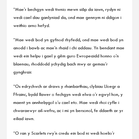
“Mae’r bechgyn wedi tiwnio mewn siâp da iawn, rydyn ni
wedi cael dau ganlyniad da, ond mae gennym ni ddigon i
weithio arno hefyd.
“Mae wedi bod yn gyfnod rhyfedd, ond mae wedi bod yn
anodd i bawb ac mae’n rhaid i chi addasu. Yn bendant mae
wedi ein helpu i gael y gêm guro Ewropeaidd honno o’n
blaenau; rhoddodd ychydig bach mwy ar gemau’r
gynghrair.
“Os edrychwch ar draws y rhanbarthau, clybiau Lloegr a
Ffrainc, bydd llawer o fechgyn wedi elwa o’r egwyl hon, y
maent yn annhebygol o’u cael eto. Mae wedi rhoi cyfle i
chwaraewyr ail-wefru, ac i mi yn bersonol, fe ddaeth ar yr
eiliad iawn.
“O ran y Scarlets rwy’n credu ein bod ni wedi hoelio’r