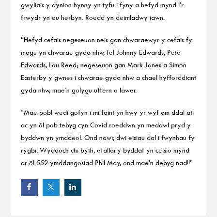
gwyliais y dynion hynny yn tyfu i fyny a hefyd mynd i’r
frwydr yn eu herbyn. Roedd yn deimladwy iawn.
“Hefyd cefais negeseuon neis gan chwaraewyr y cefais fy
magu yn chwarae gyda nhw, fel Johnny Edwards, Pete
Edwards, Lou Reed; negeseuon gan Mark Jones a Simon
Easterby y gwnes i chwarae gyda nhw a chael hyfforddiant
gyda nhw, mae’n golygu uffern o lawer.
“Mae pobl wedi gofyn i mi faint yn hwy yr wyf am ddal ati
ac yn ôl pob tebyg cyn Covid roeddwn yn meddwl pryd y
byddwn yn ymddeol. Ond nawr, dwi eisiau dal i fwynhau fy
rygbi. Wyddoch chi byth, efallai y byddaf yn ceisio mynd
ar ôl 552 ymddangosiad Phil May, ond mae’n debyg nad!!”