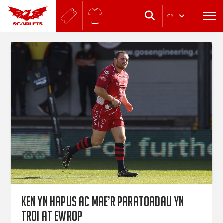
.
CY
Ken yn hapus ac mae’r paratoadau yn
troi at Ewrop