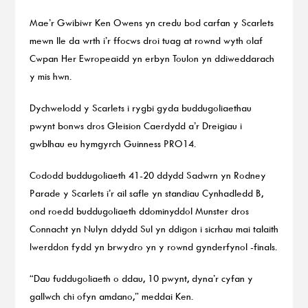
Mae’r Gwibiwr Ken Owens yn credu bod carfan y Scarlets
mewn lle da wrth i’r ffocws droi tuag at rownd wyth olaf
Cwpan Her Ewropeaidd yn erbyn Toulon yn ddiweddarach
y mis hwn.
Dychwelodd y Scarlets i rygbi gyda buddugoliaethau
pwynt bonws dros Gleision Caerdydd a’r Dreigiau i
gwblhau eu hymgyrch Guinness PRO14.
Cododd buddugoliaeth 41-20 ddydd Sadwrn yn Rodney
Parade y Scarlets i’r ail safle yn standiau Cynhadledd B,
ond roedd buddugoliaeth ddominyddol Munster dros
Connacht yn Nulyn ddydd Sul yn ddigon i sicrhau mai talaith
Iwerddon fydd yn brwydro yn y rownd gynderfynol -finals.
“Dau fuddugoliaeth o ddau, 10 pwynt, dyna’r cyfan y
gallwch chi ofyn amdano,” meddai Ken.