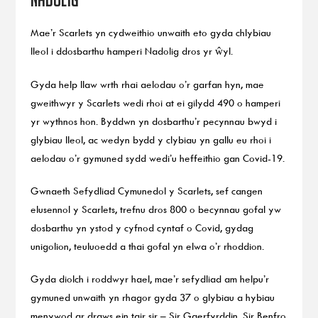
Mae’r Scarlets yn cydweithio unwaith eto gyda chlybiau
lleol i ddosbarthu hamperi Nadolig dros yr ŵyl.
Gyda help llaw wrth rhai aelodau o’r garfan hyn, mae
gweithwyr y Scarlets wedi rhoi at ei gilydd 490 o hamperi
yr wythnos hon. Byddwn yn dosbarthu’r pecynnau bwyd i
glybiau lleol, ac wedyn bydd y clybiau yn gallu eu rhoi i
aelodau o’r gymuned sydd wedi’u heffeithio gan Covid-19.
Gwnaeth Sefydliad Cymunedol y Scarlets, sef cangen
elusennol y Scarlets, trefnu dros 800 o becynnau gofal yw
dosbarthu yn ystod y cyfnod cyntaf o Covid, gydag
unigolion, teuluoedd a thai gofal yn elwa o’r rhoddion.
Gyda diolch i roddwyr hael, mae’r sefydliad am helpu’r
gymuned unwaith yn rhagor gyda 37 o glybiau a hybiau
menywod ar draws ein tair sir – Sir Gaerfyrddin, Sir Benfro