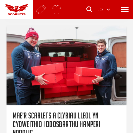
.
CY
Mae’r Scarlets a clybiau lleol yn
cydweithio i ddosbarthu hamperi
Nadolig