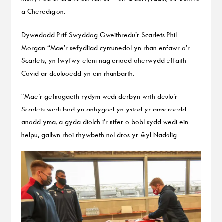
a Cheredigion.
Dywedodd Prif Swyddog Gweithredu’r Scarlets Phil
Morgan “Mae’r sefydliad cymunedol yn rhan enfawr o’r
Scarlets, yn fwyfwy eleni nag erioed oherwydd effaith
Covid ar deuluoedd yn ein rhanbarth.
“Mae’r gefnogaeth rydym wedi derbyn wrth deulu’r
Scarlets wedi bod yn anhygoel yn ystod yr amseroedd
anodd yma, a gyda diolch i’r nifer o bobl sydd wedi ein
helpu, gallwn rhoi rhywbeth nol dros yr ŵyl Nadolig.