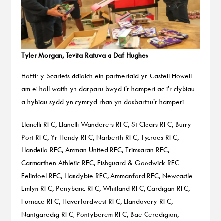
Tyler Morgan, Tevita Ratuva a Daf Hughes
Hoffir y Scarlets ddiolch ein partneriaid yn Castell Howell
am ei holl waith yn darparu bwyd i’r hamperi ac i’r clybiau
a hybiau sydd yn cymryd rhan yn dosbarthu’r hamperi.
Llanelli RFC, Llanelli Wanderers RFC, St Clears RFC, Burry
Port RFC, Yr Hendy RFC, Narberth RFC, Tycroes RFC,
Llandeilo RFC, Amman United RFC, Trimsaran RFC,
Carmarthen Athletic RFC, Fishguard & Goodwick RFC
Felinfoel RFC, Llandybie RFC, Ammanford RFC, Newcastle
Emlyn RFC, Penybanc RFC, Whitland RFC, Cardigan RFC,
Furnace RFC, Haverfordwest RFC, Llandovery RFC,
Nantgaredig RFC, Pontyberem RFC, Bae Ceredigion,