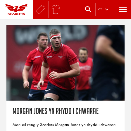
.
CY
Morgan Jones yn rhydd i chwarae
Mae ail reng y Scarlets Morgan Jones yn rhydd i chwarae