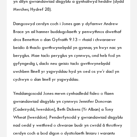
yn dilyn gwrandawiad disgyblu a gynhaliwyd heddiw (dydd
Mercher, Hydref 28).
Dangoswyd cerdyn coch i Jones gan y dyfarnwr Andrew
Brace yn ail hanner buddugoliaeth y penwythnos diwethaf
dros Benetton o dan Gyfraith 9.13 – rhaid i chwaraewr
beidio â thaclo gwrthwynebydd yn gynnar, yn hwyr nac yn
beryglus. Mae taclo peryglus yn cynnwys, ond heb fod yn
gyfyngedig i, daclo neu geisio taclo gwrthwynebydd
uwchben llinell yr ysgwyddau hyd yn oed os yw’r dacl yn
cychwyn o dan linell yr ysgwyddau.
Ymddangosodd Jones mewn cynhadledd fideo o flaen
gwrandawiad disgyblu yn cynnwys Jennifer Donovan
(Cadeirydd, Iwerddon), Beth Dickens (Yr Alban) a Tony
Wheat (Iwerddon). Penderfynodd y gwrandawiad disgyblu
nad oedd y weithred o chwarae budr yn cwrdd â throthwy
cerdyn coch a bod digon o dystiolaeth liniaru i warantu