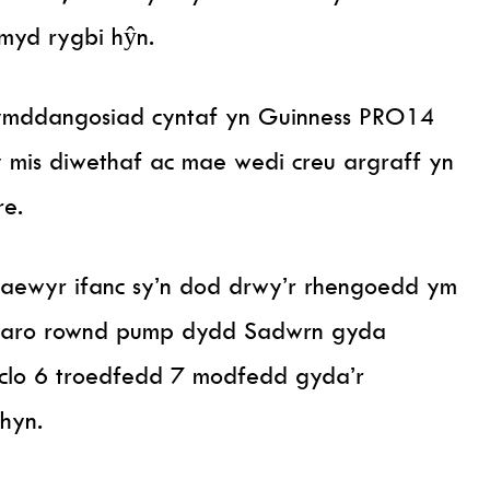
myd rygbi hŷn.
ymddangosiad cyntaf yn Guinness PRO14
y mis diwethaf ac mae wedi creu argraff yn
re.
aewyr ifanc sy’n dod drwy’r rhengoedd ym
thdaro rownd pump dydd Sadwrn gyda
clo 6 troedfedd 7 modfedd gyda’r
hyn.