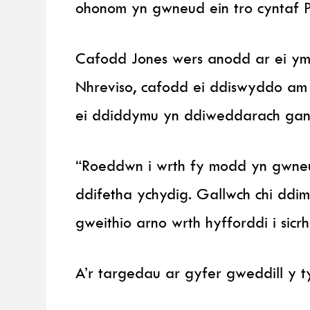
ohonom yn gwneud ein tro cyntaf 
Cafodd Jones wers anodd ar ei ym
Nhreviso, cafodd ei ddiswyddo am 
ei ddiddymu yn ddiweddarach gan 
“Roeddwn i wrth fy modd yn gwneud
ddifetha ychydig. Gallwch chi ddi
gweithio arno wrth hyfforddi i sic
A’r targedau ar gyfer gweddill y t