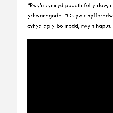
“Rwy’n cymryd popeth fel y daw, n
ychwanegodd. “Os yw’r hyfforddwyr
cyhyd ag y bo modd, rwy’n hapus.