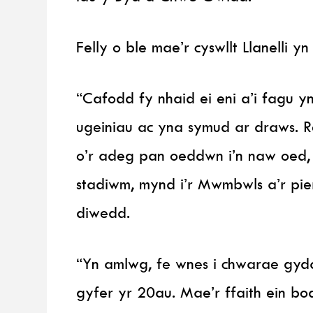
Felly o ble mae’r cyswllt Llanelli y
“Cafodd fy nhaid ei eni a’i fagu yn
ugeiniau ac yna symud ar draws. 
o’r adeg pan oeddwn i’n naw oed, 
stadiwm, mynd i’r Mwmbwls a’r pi
diwedd.
“Yn amlwg, fe wnes i chwarae gyda 
gyfer yr 20au. Mae’r ffaith ein b