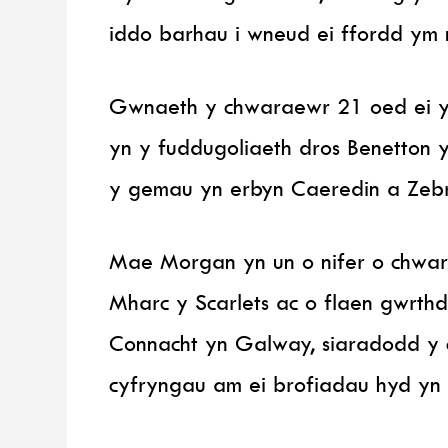
iddo barhau i wneud ei ffordd ym 
Gwnaeth y chwaraewr 21 oed ei 
yn y fuddugoliaeth dros Benetton 
y gemau yn erbyn Caeredin a Zeb
Mae Morgan yn un o nifer o chwar
Mharc y Scarlets ac o flaen gwr
Connacht yn Galway, siaradodd y 
cyfryngau am ei brofiadau hyd yn 