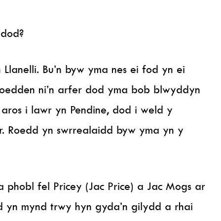
n dod?
 Llanelli. Bu’n byw yma nes ei fod yn ei
Roedden ni’n arfer dod yma bob blwyddyn
aros i lawr yn Pendine, dod i weld y
er. Roedd yn swrrealaidd byw yma yn y
phobl fel Pricey (Jac Price) a Jac Mogs ar
od yn mynd trwy hyn gyda’n gilydd a rhai