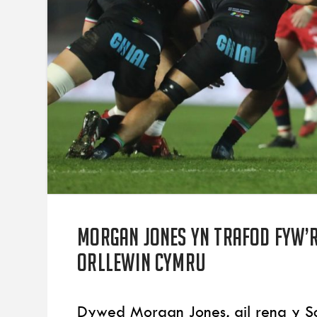
Morgan Jones yn trafod fyw’r
Orllewin Cymru
Dywed Morgan Jones, ail reng y Sc