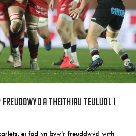
 freuddwyd a theithiau teuluol i
arlets, ei fod yn byw’r freuddwyd wrth