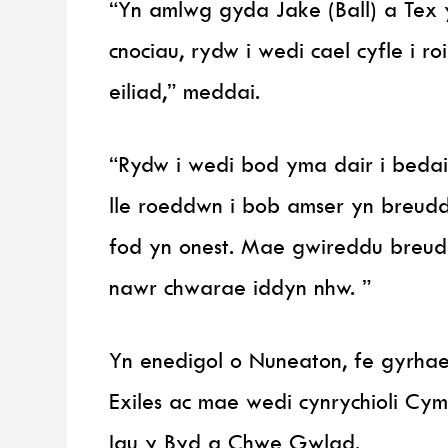
“Yn amlwg gyda Jake (Ball) a Tex
cnociau, rydw i wedi cael cyfle i r
eiliad,” meddai.
“Rydw i wedi bod yma dair i bedai
lle roeddwn i bob amser yn breudd
fod yn onest. Mae gwireddu breudd
nawr chwarae iddyn nhw. ”
Yn enedigol o Nuneaton, fe gyrha
Exiles ac mae wedi cynrychioli C
Iau y Byd a Chwe Gwlad.