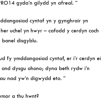
PRO14 gyda’n gilydd yn afreal. ”
ddangosiad cyntaf yn y gynghrair yn
her uchel yn hwyr – cafodd y cerdyn coch
banel disgyblu.
 fy ymddangosiad cyntaf, er i’r cerdyn ei
m ond dysgu ohono; dyna beth rydw i’n
rhau nad yw’n digwydd eto. ”
ymor a thu hwnt?