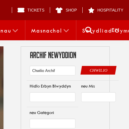
TICKETS
SHOP
HOSPITALITY
EN
nnau
Masnachol
Sefydliad Gym
ARCHIF NEWYDDION
CHWILIO
Hidlo Erbyn Blwyddyn
neu Mis
neu Gategori