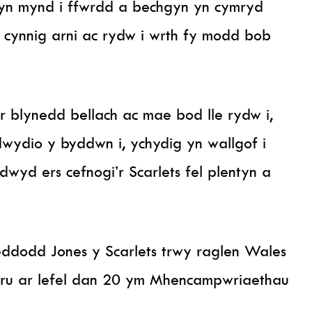
 yn mynd i ffwrdd a bechgyn yn cymryd
oi cynnig arni ac rydw i wrth fy modd bob
r blynedd bellach ac mae bod lle rydw i,
wydio y byddwn i, ychydig yn wallgof i
wyd ers cefnogi’r Scarlets fel plentyn a
eddodd Jones y Scarlets trwy raglen Wales
ymru ar lefel dan 20 ym Mhencampwriaethau