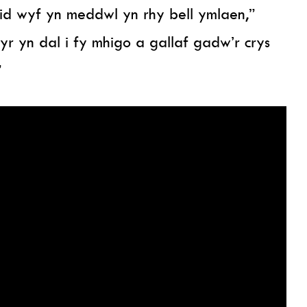
id wyf yn meddwl yn rhy bell ymlaen,”
 yn dal i fy mhigo a gallaf gadw’r crys
”