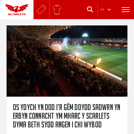
.
CY
Os ydych yn dod i’r gêm Ddydd Sadwrn yn
erbyn Connacht ym Mharc y Scarlets
dyma beth sydd angen i chi wybod