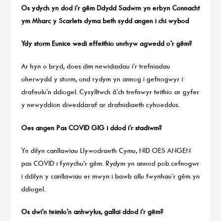
Os ydych yn dod i’r gêm Ddydd Sadwrn yn erbyn Connacht
ym Mharc y Scarlets dyma beth sydd angen i chi wybod
Ydy storm Eunice wedi effeithio unrhyw agwedd o’r gêm?
Ar hyn o bryd, does dim newidiadau i’r trefniadau
oherwydd y storm, ond rydym yn annog i gefnogwyr i
drafeulu’n ddiogel. Cysylltwch â’ch trefnwyr teithio ar gyfer
y newyddion diweddaraf ar drafnidiaeth cyhoeddus.
Oes angen Pas COVID GIG i ddod i’r stadiwm?
Yn dilyn canllawiau Llywodraeth Cymu, NID OES ANGEN
pas COVID i fynychu’r gêm. Rydym yn annod pob cefnogwr
i ddilyn y canllawiau er mwyn i bawb allu fwynhau’r gêm yn
ddiogel.
Os dwi’n teimlo’n anhwylus, gallai ddod i’r gêm?