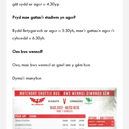
gât sydd ar agor o 4:30yp.
Pryd mae gatiau’r stadiwm yn agor?
Bydd lletygarwch ar agor o 5:30yh, mae’r gatiau’n agor i’r
cyhoedd o 6:30yh.
Oes bws wennol?
Oes, mae bws wennol ar gael am y gêm hon.
Dyma’r manylion