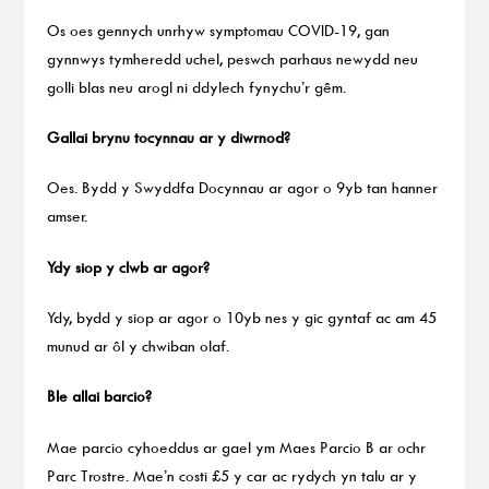
Os oes gennych unrhyw symptomau COVID-19, gan
gynnwys tymheredd uchel, peswch parhaus newydd neu
golli blas neu arogl ni ddylech fynychu’r gêm.
Gallai brynu tocynnau ar y diwrnod?
Oes. Bydd y Swyddfa Docynnau ar agor o 9yb tan hanner
amser.
Ydy siop y clwb ar agor?
Ydy, bydd y siop ar agor o 10yb nes y gic gyntaf ac am 45
munud ar ôl y chwiban olaf.
Ble allai barcio?
Mae parcio cyhoeddus ar gael ym Maes Parcio B ar ochr
Parc Trostre. Mae’n costi £5 y car ac rydych yn talu ar y