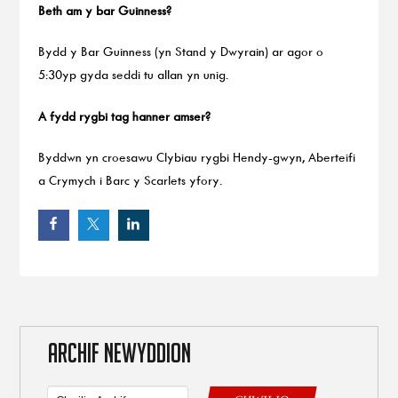
Beth am y bar Guinness?
Bydd y Bar Guinness (yn Stand y Dwyrain) ar agor o
5:30yp gyda seddi tu allan yn unig.
A fydd rygbi tag hanner amser?
Byddwn yn croesawu Clybiau rygbi Hendy-gwyn, Aberteifi
a Crymych i Barc y Scarlets yfory.
ARCHIF NEWYDDION