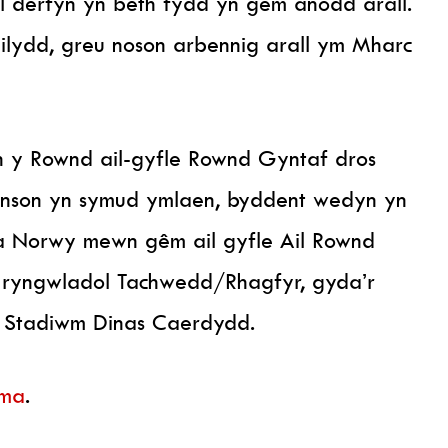
nell derfyn yn beth fydd yn gêm anodd arall.
gilydd, greu noson arbennig arall ym Mharc
 y Rownd ail-gyfle Rownd Gyntaf dros
kinson yn symud ymlaen, byddent wedyn yn
a Norwy mewn gêm ail gyfle Ail Rownd
r ryngwladol Tachwedd/Rhagfyr, gyda’r
n Stadiwm Dinas Caerdydd.
ma
.