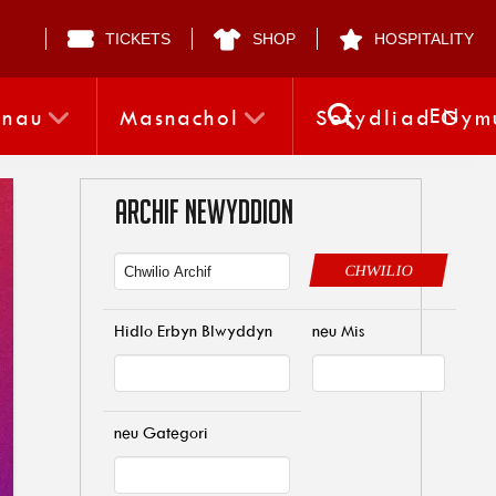
TICKETS
SHOP
HOSPITALITY
EN
nnau
Masnachol
Sefydliad Gym
ARCHIF NEWYDDION
CHWILIO
Hidlo Erbyn Blwyddyn
neu Mis
neu Gategori