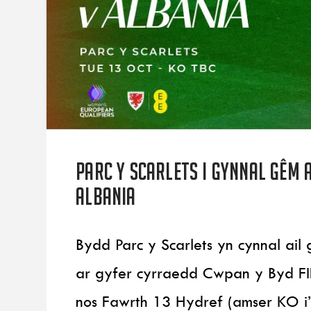
Parc y Scarlets i gynnal gêm 
Albania
Bydd Parc y Scarlets yn cynnal ai
ar gyfer cyrraedd Cwpan y Byd F
nos Fawrth 13 Hydref (amser KO i