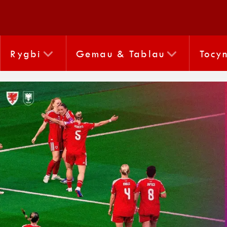
Rygbi
Gemau & Tablau
Tocy