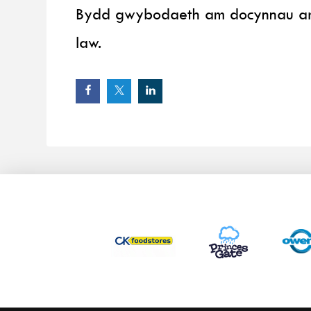
Bydd gwybodaeth am docynnau ar g
law.