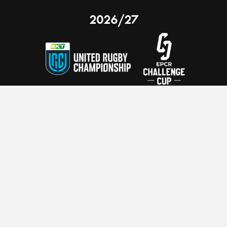
2026/27
 on our website.
Learn more
nal Limited
Email:
comments@scarlets.wales
,
Ticket Office: 01554 29 29 39
â
r, SA14 9UZ
General: 01554 78 39 00
Developed by