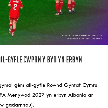
ail-gyfle Cwpan y Byd yn erbyn
l gymal gêm ail-gyfle Rownd Gyntaf Cymru
IFA Menywod 2027 yn erbyn Albania ar
’w gadarnhau).