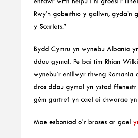
enfawr wrth helpu i ni groesi’r lli
Rwy’n gobeithio y gallwn, gyda’n 
y Scarlets.”
Bydd Cymru yn wynebu Albania yn
ddau gymal. Pe bai tîm Rhian Wil
wynebu’r enillwyr rhwng Romania 
dros ddau gymal yn ystod ffenest
gêm gartref yn cael ei chwarae y
Mae esboniad o’r broses ar gael
y