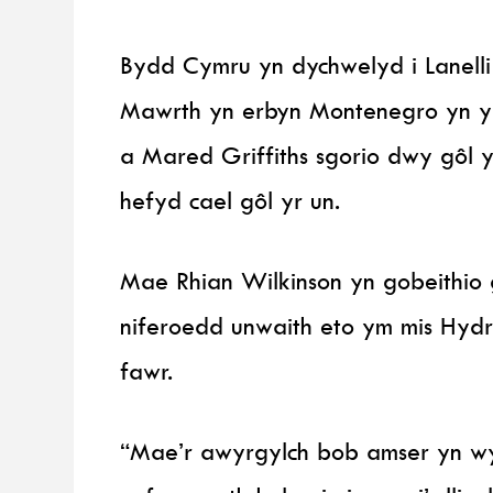
Bydd Cymru yn dychwelyd i Lanelli
Mawrth yn erbyn Montenegro yn y 
a Mared Griffiths sgorio dwy gôl 
hefyd cael gôl yr un.
Mae Rhian Wilkinson yn gobeithio 
niferoedd unwaith eto ym mis Hydr
fawr.
“Mae’r awyrgylch bob amser yn w