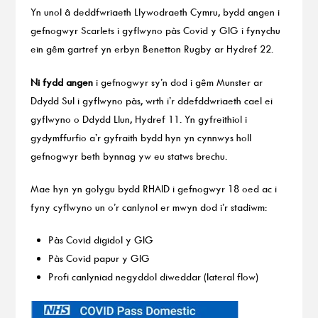
Yn unol â deddfwriaeth Llywodraeth Cymru, bydd angen i
gefnogwyr Scarlets i gyflwyno pàs Covid y GIG i fynychu
ein gêm gartref yn erbyn Benetton Rugby ar Hydref 22.
Ni fydd
angen
i gefnogwyr sy’n dod i gêm Munster ar
Ddydd Sul i gyflwyno pàs, wrth i’r ddefddwriaeth cael ei
gyflwyno o Ddydd Llun, Hydref 11. Yn gyfreithiol i
gydymffurfio a’r gyfraith bydd hyn yn cynnwys holl
gefnogwyr beth bynnag yw eu statws brechu.
Mae hyn yn golygu bydd RHAID i gefnogwyr 18 oed ac i
fyny cyflwyno un o’r canlynol er mwyn dod i’r stadiwm:
Pàs Covid digidol y GIG
Pàs Covid papur y GIG
Profi canlyniad negyddol diweddar (lateral flow)