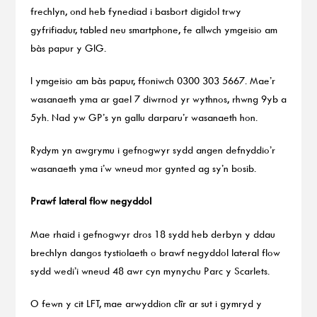
frechlyn, ond heb fynediad i basbort digidol trwy
gyfrifiadur, tabled neu smartphone, fe allwch ymgeisio am
bàs papur y GIG.
I ymgeisio am bàs papur, ffoniwch 0300 303 5667. Mae’r
wasanaeth yma ar gael 7 diwrnod yr wythnos, rhwng 9yb a
5yh. Nad yw GP’s yn gallu darparu’r wasanaeth hon.
Rydym yn awgrymu i gefnogwyr sydd angen defnyddio’r
wasanaeth yma i’w wneud mor gynted ag sy’n bosib.
Prawf lateral flow negyddol
Mae rhaid i gefnogwyr dros 18 sydd heb derbyn y ddau
brechlyn dangos tystiolaeth o brawf negyddol lateral flow
sydd wedi’i wneud 48 awr cyn mynychu Parc y Scarlets.
O fewn y cit LFT, mae arwyddion clîr ar sut i gymryd y