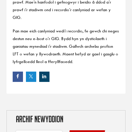
prawf. Mae’n hanfodol i gefnogwyr i beidio â ddod a’r
prawf i’r stadiwm ond i recordio’r canlyniad ar wefan y
GIG.
Pan mae eich canlyniad wedi’i recordio, fe gewch chi neges
destun neu e-bost o’r GIG. Bydd hyn yn dystiolaeth i
ganiatau mynediad i’r stadiwm. Gallwch archebu profion
LFT o wefan y llywodraeth. Maent hefyd ar gael i gasglu o
lyfrgelloedd lleol a fferyllfaoedd.
ARCHIF NEWYDDION