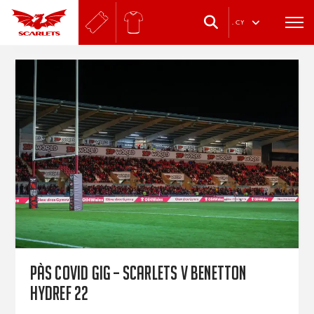
.
CY
PÀS COVID GIG – Scarlets v Benetton
Hydref 22