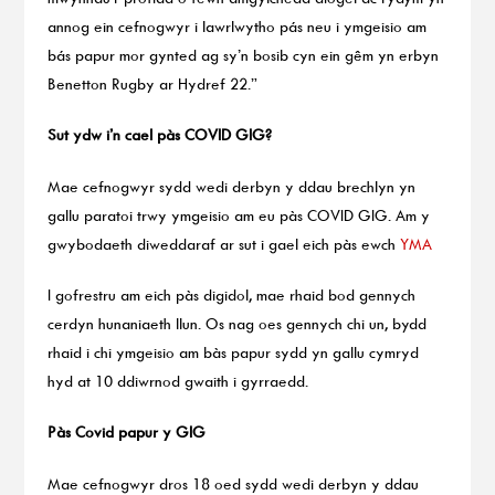
annog ein cefnogwyr i lawrlwytho pás neu i ymgeisio am
bás papur mor gynted ag sy’n bosib cyn ein gêm yn erbyn
Benetton Rugby ar Hydref 22.”
Sut ydw i’n cael pàs COVID GIG?
Mae cefnogwyr sydd wedi derbyn y ddau brechlyn yn
gallu paratoi trwy ymgeisio am eu pàs COVID GIG. Am y
gwybodaeth diweddaraf ar sut i gael eich pàs ewch
YMA
I gofrestru am eich pàs digidol, mae rhaid bod gennych
cerdyn hunaniaeth llun. Os nag oes gennych chi un, bydd
rhaid i chi ymgeisio am bàs papur sydd yn gallu cymryd
hyd at 10 ddiwrnod gwaith i gyrraedd.
Pàs Covid papur y GIG
Mae cefnogwyr dros 18 oed sydd wedi derbyn y ddau