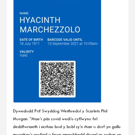
Dywedodd Prif Swyddog Weithredol y Scarlets Phil
Morgan: “Mae’r pàs covid wedi’u cyflwyno fel
deddfwriaeth i sicrhau bod y bobl sy’n rhan o dorf yn gallu
mwynhau’r profiad o fewn amgylchedd diogel ac rydym yn