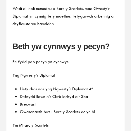
Wedi ei leoli munudau o Barc y Scarlets, mae Gwesty’r
Diplomat yn cynnig llety moethus, lletygarwch arbennig a
chyfleusterau hamdden.
Beth yw cynnwys y pecyn?
Fe fydd pob pecyn yn cynnwys:
Yng Ngwesty’r Diplomat
Llety dros nos yng Ngwesty’r Diplomat 4*
Defnydd llawn o’r Clwb Iechyd a’r Sba
Brecwast
Gwasanaeth bws i Barc y Scarlets ac yn ôl
Ym Mharc y Scarlets