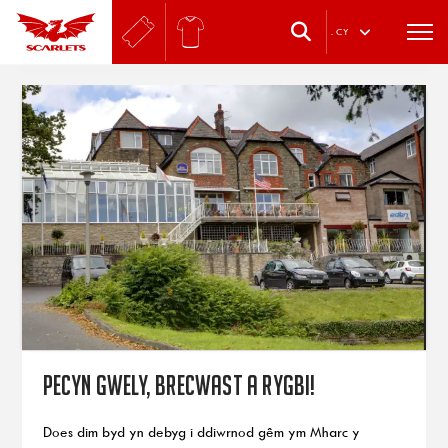
.
CY
Pecyn gwely, brecwast a rygbi!
Does dim byd yn debyg i ddiwrnod gêm ym Mharc y