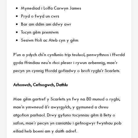
Mynediad i Lolfa Carwyn James
Pryd o fwyd un cwrs
Bar am ddim am ddwy awr
Tocyn gêm premiwm
Sesiwn Holi ac Ateb cyn y gêm
P’un a ydych chi’n cynllunio trip teuluol, penwythnos i ffwrdd
gyda ffrindiau neu’n rhoi pleser i rywun arbennig, mae’r
pecyn yn cynnig ffordd gofiadwy o brofi rygbi’r Scarlets.
Arhoswch, Cefnogwch, Dathlu
Mae gêm gartref y Scarlets yn fwy na 80 munud o rygbi,
mae’n ymwneud â’r awyrgylch, y gymuned a chreu
atgofion parhaol. Drwy gyfuno tocynnau gêm â llety o
safon, mae’r pecyn yn caniatáu i gefnogwyr fwynhau pob
eiliad heb boeni am y daith adref.