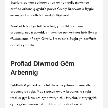
Scarlets, ac mae cefnogwyr yn awr yn gallu mwynhau
profiad arbennig gyda’n pecyn Gwely, Brecwast a Rygbi,
mewn partneriaeth â Gwesty’r Diplomat.
Boed eich bod yn teithio a bell, yn dathlu achlysur
arbennig, neu’n awyddus i fwynhau penwythnos heb ffws a
ffwdan, mae’r Pecyn Gwely, Brecwast a Rygbi yn berffaith
ar eich cyfer chi.
Profiad Diwrnod Gêm
Arbennig
Peidiwch â phoeni am y teithio a mwynhewch penwythnos
arbennig o rygbi. Mae’r pecyn gwely, brecwast a rygbi
wedi ei gynllunio i’ch cynorthwyo chi i fwynhau’r awyrgylch
cyn y gêm a noson cyfforddus ar ôl y chwiban olaf.