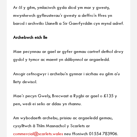
Ar ôl y gêm, ymlaciwch gyda diod ym mar y gwesty,
mwynhewch gyfleusterau’r gwesty a deffro’n ffres yn
barod i archwilio Llanelli a Sir Gaerfyrddin cyn mynd adref.
Archebwch eich lle
Mae pecynnau ar gael ar gyfer gemau cartref dethol drwy
gydol y tymor ac maent yn ddibynnol ar argaeledd.
Anogir cefnogwyr i archebu’n gynnar i sicrhau eu gêm a’u
llety dewisol.
Mae’r pecyn Gwely, Brecwast a Rygbi ar gael o £135 y
pen, wedi ei selio ar ddau yn rhannu.
Am wybodaeth archebu, prisiau ac argaeledd gemau,
cysylltwch â Thîm Masnachol y Scarlets ar
commercial@scarlets.wales
neu ffoniwch 01554 783906.