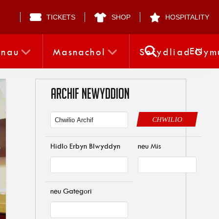
TICKETS
SHOP
HOSPITALITY
EN
nnau
Masnachol
Sefydliad Gym
ARCHIF NEWYDDION
CHWILIO
Hidlo Erbyn Blwyddyn
neu Mis
neu Gategori