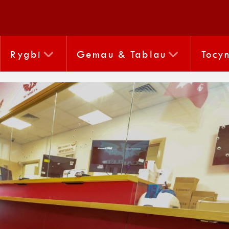
Rygbi
Gemau & Tablau
Tocy