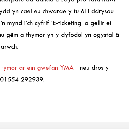
ydd yn cael eu chwarae y tu ôl i ddrysau
mynd i’ch cyfrif ‘E-ticketing’ a gellir ei
au gêm a thymor yn y dyfodol yn ogystal â
garwch.
u tymor ar ein gwefan YMA
neu dros y
r 01554 292939.