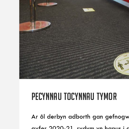
Pecynnau Tocynnau Tymor
Ar ôl derbyn adborth gan gefnogw
gyfer 2020-21, rydym yn hapus i 