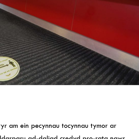
yr am ein pecynnau tocynnau tymor ar
ddarparu ad-daliad credyd pro-rata nawr