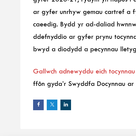
ar gyfer unrhyw gemau cartref a f
caeedig. Bydd yr ad-daliad hwnnw’n 
ddefnyddio ar gyfer prynu tocynn
bwyd a diodydd a pecynnau llety
Gallwch adnewyddu eich tocynna
ffôn gyda’r Swyddfa Docynnau a