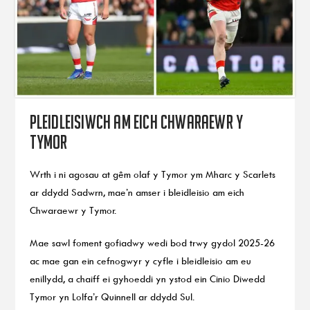
Pleidleisiwch am eich Chwaraewr y
Tymor
Wrth i ni agosau at gêm olaf y Tymor ym Mharc y Scarlets
ar ddydd Sadwrn, mae’n amser i bleidleisio am eich
Chwaraewr y Tymor.
Mae sawl foment gofiadwy wedi bod trwy gydol 2025-26
ac mae gan ein cefnogwyr y cyfle i bleidleisio am eu
enillydd, a chaiff ei gyhoeddi yn ystod ein Cinio Diwedd
Tymor yn Lolfa’r Quinnell ar ddydd Sul.