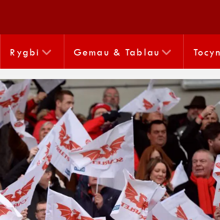
Rygbi
Gemau & Tablau
Tocy