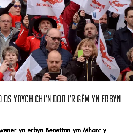
 os ydych chi’n dod i’r gêm yn erbyn
wener yn erbyn Benetton ym Mharc y