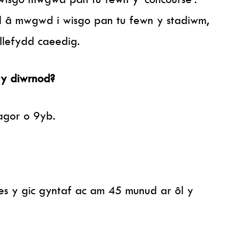
 â mwgwd i wisgo pan tu fewn y stadiwm,
llefydd caeedig.
 y diwrnod?
agor o 9yb.
es y gic gyntaf ac am 45 munud ar ôl y