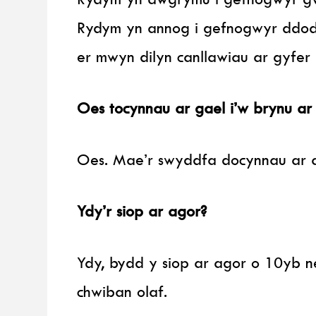
Rydym yn annog i gefnogwyr ddod
er mwyn dilyn canllawiau ar gyfer 
Oes tocynnau ar gael i’w brynu ar
Oes. Mae’r swyddfa docynnau ar 
Ydy’r siop ar agor?
Ydy, bydd y siop ar agor o 10yb n
chwiban olaf.