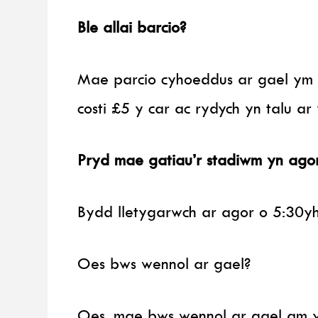
Ble allai barcio?
Mae parcio cyhoeddus ar gael ym M
costi £5 y car ac rydych yn talu a
Pryd mae gatiau’r stadiwm yn ago
Bydd lletygarwch ar agor o 5:30yh,
Oes bws wennol ar gael?
Oes, mae bws wennol ar gael am 