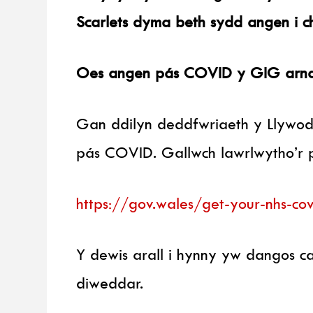
Scarlets dyma beth sydd angen i 
Oes angen pás COVID y GIG arnai
Gan ddilyn deddfwriaeth y Llywod
pás COVID. Gallwch lawrlwytho’r p
https://gov.wales/get-your-nhs-co
Y dewis arall i hynny yw dangos c
diweddar.