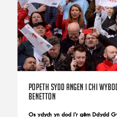
Popeth sydd angen i chi wybod
Benetton
Os ydych yn dod i’r gêm Ddydd G