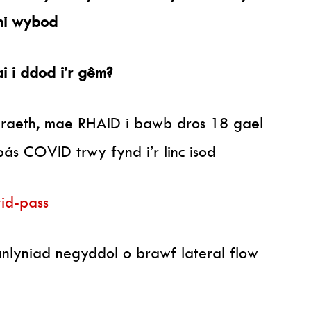
chi wybod
 i ddod i’r gêm?
raeth, mae RHAID i bawb dros 18 gael
ás COVID trwy fynd i’r linc isod
vid-pass
anlyniad negyddol o brawf lateral flow