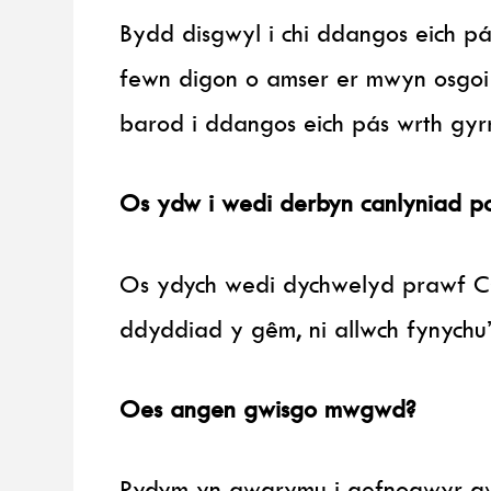
Bydd disgwyl i chi ddangos eich pá
fewn digon o amser er mwyn osgoi
barod i ddangos eich pás wrth gy
Os ydw i wedi derbyn canlyniad po
Os ydych wedi dychwelyd prawf CO
ddyddiad y gêm, ni allwch fynychu
Oes angen gwisgo mwgwd?
Rydym yn awgrymu i gefnogwyr gw