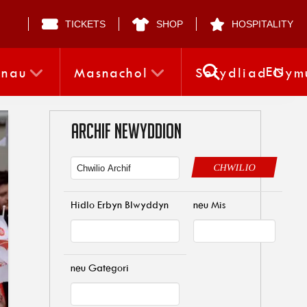
TICKETS
SHOP
HOSPITALITY
EN
nnau
Masnachol
Sefydliad Gym
ARCHIF NEWYDDION
CHWILIO
Hidlo Erbyn Blwyddyn
neu Mis
neu Gategori