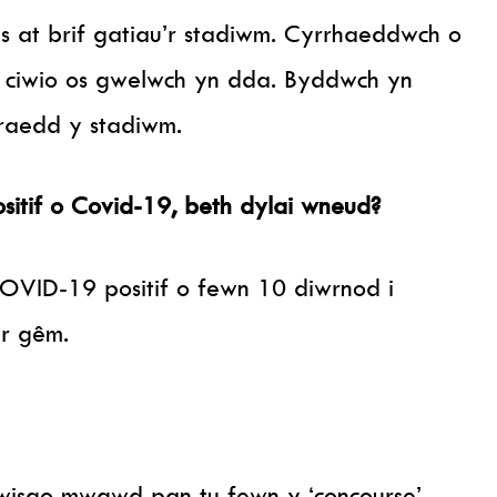
s at brif gatiau’r stadiwm. Cyrrhaeddwch o
 ciwio os gwelwch yn dda. Byddwch yn
rraedd y stadiwm.
sitif o Covid-19, beth dylai wneud?
VID-19 positif o fewn 10 diwrnod i
’r gêm.
isgo mwgwd pan tu fewn y ‘concourse’.