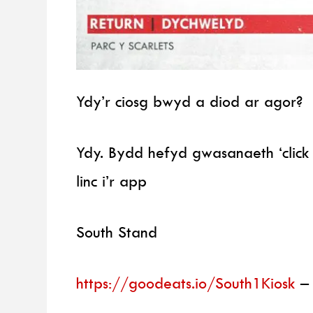
Ydy’r ciosg bwyd a diod ar agor?
Ydy. Bydd hefyd gwasanaeth ‘click
linc i’r app
South Stand
https://goodeats.io/South1Kiosk
– 