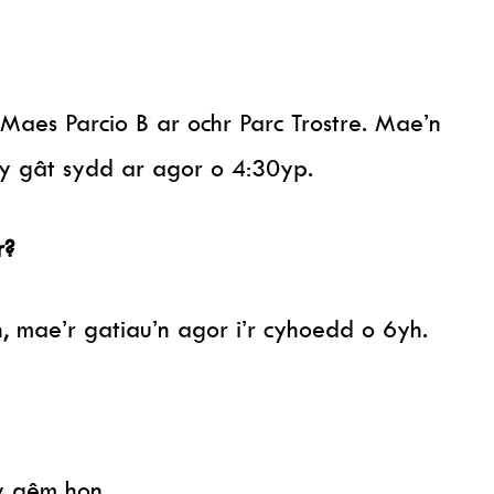
aes Parcio B ar ochr Parc Trostre. Mae’n
r y gât sydd ar agor o 4:30yp.
r?
 mae’r gatiau’n agor i’r cyhoedd o 6yh.
y gêm hon.