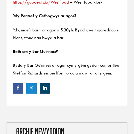
https://goodeats.io/WestFood
– West food kiosk
Ydy Pentref y Cefnogwyr ar agor?
Ydy, mae’r barn ar agor o 5:30yh. Bydd gweithgareddau i
blant, stondinau bwyd a bar.
Beth am y Bar Guinness?
Bydd y Bar Guinness ar agor cyn y gêm gyda’r cantor lleol
Steffan Richards yn perfformio ac am awr ar ôl y gêm.
ARCHIF NEWYDDION