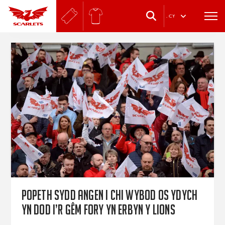
.
CY
Popeth sydd angen i chi wybod os ydych
yn dod i’r gêm fory yn erbyn y Lions