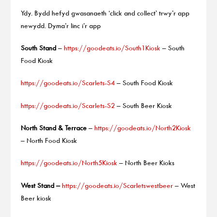
Ydy. Bydd hefyd gwasanaeth ‘click and collect’ trwy’r app
newydd. Dyma’r linc i’r app
South Stand
–
https://goodeats.io/South1Kiosk
– South
Food Kiosk
https://goodeats.io/Scarlets-S4
– South Food Kiosk
https://goodeats.io/Scarlets-S2
– South Beer Kiosk
North Stand & Terrace
–
https://goodeats.io/North2Kiosk
– North Food Kiosk
https://goodeats.io/North5Kiosk
– North Beer Kioks
West Stand –
https://goodeats.io/Scarletswestbeer
– West
Beer kiosk