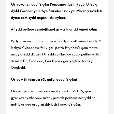
Os ydych yn dod i’r gêm Pencampwriaeth Rygbi Unedig
dydd Gwener yn erbyn Emirates Lions ym Mharc y Scarlets
dyma beth sydd angen i chi wybod.
A fydd pellhau cymdeithasol ar waith ar ddiwrnod gêm?
Rydym yn annog i gefnogwyr i ddilyn canllawiau Covid-19
Iechyd Cyhoeddus fel y gall pawb fwynhau’r gêm mewn
amgylchedd diogel. Ni fydd canllawiau cadw pellter wrth i
stand y De, Gogledd, Gorllewin agor ynghyd teras y
Gogledd.
Os ydw i’n teimlo’n sâl, gallai ddod i’r gêm?
Os oes gennych unrhyw symptomau COVID-19, gan
gynnwys tymheredd uchel, peswch parhaus newydd neu
golli blas neu arogl ni ddylech fynychu’r gêm.