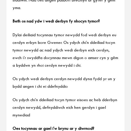
yma.
Beth os nad ydw i wedi derbyn fy nhocyn tymor?
Dylai deiliaid tocynnau tymor newydd fod wedi derbyn eu
cerdyn erbyn bore Gwener. Os ydych chi’n ddeiliad tocyn
tymor newydd ac nad ydych wedi derbyn eich cerdyn,
ewch i’r swyddfa docynnau mewn digon o amser cyn y gêm
a byddwn yn rhoi cerdyn newydd i chi.
Os ydych wedi derbyn cerdyn newydd dyna fydd yr un y
bydd angen i chi ei ddefnyddio
Os ydych chi’n ddeiliad tocyn tymor eisoes ac heb dderbyn
cerdyn newydd, defnyddiwch eich hen gerdyn i gael
mynediad
Oes tocynnau ar gael i’w brynu ar y diwrnod?