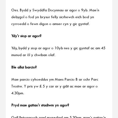
Oes. Bydd y Swyddfa Docynnau ar agor o 9yb. Mae’n
debygol o fod yn brysur felly sicrhewch eich bod yn
cyrroedd o fewn digon o amser cyn y gic gyntaf.
Ydy’r siop ar agor?
Ydy, bydd y siop ar agor o 10yb nes y gic gyntaf ac am 45
munud ar ôl y chwiban olaf.
Ble allai barcio?
Mae parcio cyhoeddus ym Maes Parcio B ar ochr Parc
Trostre. Y pris yw £ 5 y car ar y giât ac mae ar agor o
4.30pm.
Pryd mae gatiau’r stadiwm yn agor?
Gall lletygarwch gael mynediad am 5.30pm, mae’r gatiau’n