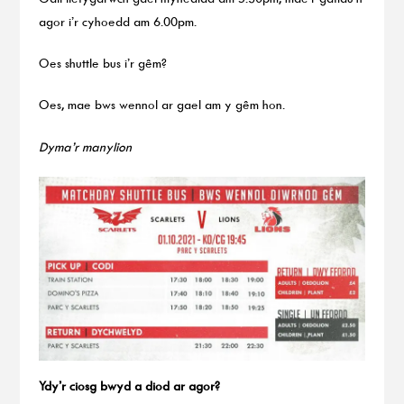
agor i’r cyhoedd am 6.00pm.
Oes shuttle bus i’r gêm?
Oes, mae bws wennol ar gael am y gêm hon.
Dyma’r manylion
Ydy’r ciosg bwyd a diod ar agor?