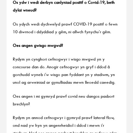
Os ydw i wedi derbyn canlyniad positif o Covid-19, beth
dylai wneud?
Os ydych wedi dychwelyd prawf COVID-19 positif o fewn
10 diwrnod i ddyddiad y gêm, ni allwch fynychu’r gêm.
Oes angen gwisgo mwgwd?
Rydym yn cynghori cefnogwyr i wisgo mwgwd yn y
concourse dan do. Anogir cefnogwyr yn gryf i ddod â
gorchudd wyneb i’w wisgo pan fyddant yn y stadiwm, yn
unol ag arweiniad ar gynulliadau mewn lleoedd caeedig.
Oes angen i mi gymryd prawf covid neu dangos pasbort
brechlyn?
Rydym yn annod cefnogwyr i gymryd prawf lateral flow,
ond nad yw hyn yn angenrheidiol i ddod i mewn i’r
stadiwm. Nad oes angen pasbort brechlyn ar gyfer y gêm