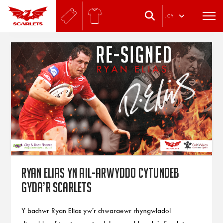
.
CY
Ryan Elias yn ail-arwyddo cytundeb
gyda’r Scarlets
Y bachwr Ryan Elias yw’r chwaraewr rhyngwladol