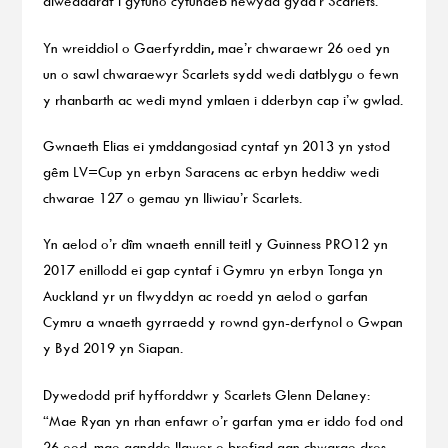
diweddaraf i gytuno cytundeb newydd gyda’r Scarlets.
Yn wreiddiol o Gaerfyrddin, mae’r chwaraewr 26 oed yn
un o sawl chwaraewyr Scarlets sydd wedi datblygu o fewn
y rhanbarth ac wedi mynd ymlaen i dderbyn cap i’w gwlad.
Gwnaeth Elias ei ymddangosiad cyntaf yn 2013 yn ystod
gêm LV=Cup yn erbyn Saracens ac erbyn heddiw wedi
chwarae 127 o gemau yn lliwiau’r Scarlets.
Yn aelod o’r dîm wnaeth ennill teitl y Guinness PRO12 yn
2017 enillodd ei gap cyntaf i Gymru yn erbyn Tonga yn
Auckland yr un flwyddyn ac roedd yn aelod o garfan
Cymru a wnaeth gyrraedd y rownd gyn-derfynol o Gwpan
y Byd 2019 yn Siapan.
Dywedodd prif hyfforddwr y Scarlets Glenn Delaney:
“Mae Ryan yn rhan enfawr o’r garfan yma er iddo fod ond
26 oed, mae ganddo llawer o brofiad gan chwarae dros