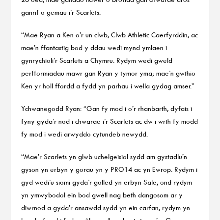
ganrif o gemau i’r Scarlets.
“Mae Ryan a Ken o’r un clwb, Clwb Athletic Caerfyrddin, ac
mae’n ffantastig bod y ddau wedi mynd ymlaen i
gynrychioli’r Scarlets a Chymru. Rydym wedi gweld
perfformiadau mawr gan Ryan y tymor yma; mae’n gwthio
Ken yr holl ffordd a fydd yn parhau i wella gydag amser.”
Ychwanegodd Ryan: “Gan fy mod i o’r rhanbarth, dyfais i
fyny gyda’r nod i chwarae i’r Scarlets ac dw i wrth fy modd
fy mod i wedi arwyddo cytundeb newydd.
“Mae’r Scarlets yn glwb uchelgeisiol sydd am gystadlu’n
gyson yn erbyn y gorau yn y PRO14 ac yn Ewrop. Rydym i
gyd wedi’u siomi gyda’r golled yn erbyn Sale, ond rydym
yn ymwybodol ein bod gwell nag beth dangosom ar y
diwrnod a gyda’r ansawdd sydd yn ein carfan, rydym yn