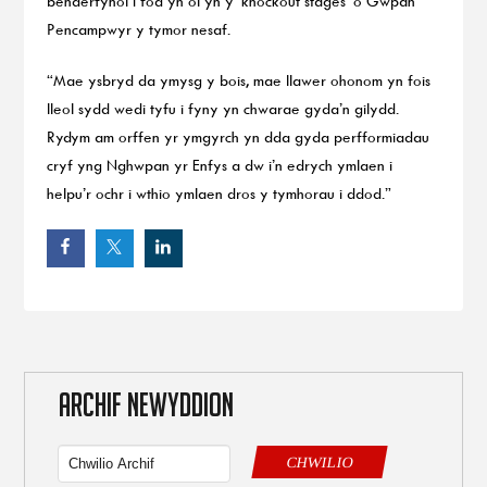
benderfynol i fod yn ôl yn y ‘knockout stages’ o Gwpan
Pencampwyr y tymor nesaf.
“Mae ysbryd da ymysg y bois, mae llawer ohonom yn fois
lleol sydd wedi tyfu i fyny yn chwarae gyda’n gilydd.
Rydym am orffen yr ymgyrch yn dda gyda perfformiadau
cryf yng Nghwpan yr Enfys a dw i’n edrych ymlaen i
helpu’r ochr i wthio ymlaen dros y tymhorau i ddod.”
ARCHIF NEWYDDION
CHWILIO