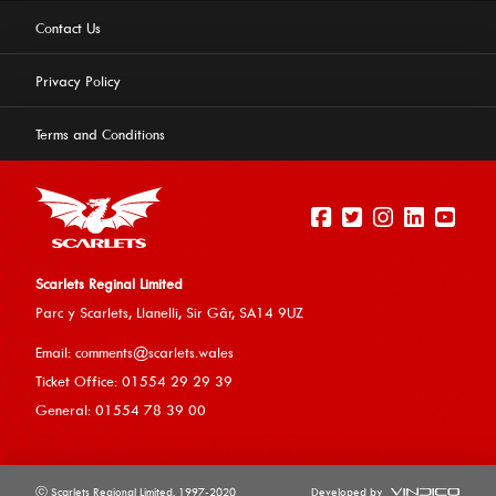
Contact Us
Privacy Policy
Terms and Conditions
Scarlets Reginal Limited
Parc y Scarlets, Llanelli, Sir G
âr, SA14 9UZ
This website uses cookies to ensure you get the best
Email:
comments@scarlets.wales
experience on our website.
Learn more
Ticket Office: 01554 29 29 39
General: 01554 78 39 00
Allow cookies
ⓒ Scarlets Regional Limited. 1997-2020
Developed by