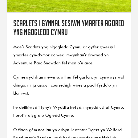
Scarlets i gynnal sesiwn ymarfer agored
yng Ngogledd Cymru
Mae’r Scarlets yng Ngogledd Cymru ar gyfer gwersyll
ymarfer cyn-dymor ac wedi mwynhau’r diwrnod yn
Adventure Parc Snowdon fel rhan o’u aros.
Cymerwyd rhan mewn sawl her fel garfan, yn cynwwys wal
dringo, ninja assault course,high wires a padl-fyrddio yn
Llanrwst.
Fe deithiwyd i fyny’r Wyddfa hefyd, mynydd uchaf Cymru,
i brofi’r olygfa o Ogledd Cymru.
O flaen gêm nos Iau yn erbyn Leicester Tigers yn Welford
Road, mae’r Scarlets wedi bod yn ymarfer yng Nghlwb