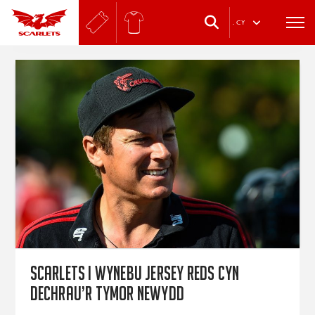
.
CY
Scarlets i wynebu Jersey Reds cyn
dechrau’r tymor newydd