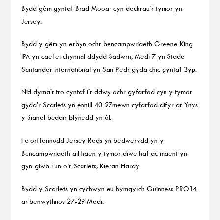
Bydd gêm gyntaf Brad Mooar cyn dechrau’r tymor yn
Jersey.
Bydd y gêm yn erbyn ochr bencampwriaeth Greene King
IPA yn cael ei chynnal ddydd Sadwrn, Medi 7 yn Stade
Santander International yn San Pedr gyda chic gyntaf 3yp.
Nid dyma’r tro cyntaf i’r ddwy ochr gyfarfod cyn y tymor
gyda’r Scarlets yn ennill 40-27mewn cyfarfod difyr ar Ynys
y Sianel bedair blynedd yn ôl.
Fe orffennodd Jersey Reds yn bedwerydd yn y
Bencampwriaeth ail haen y tymor diwethaf ac maent yn
gyn-glwb i un o’r Scarlets, Kieran Hardy.
Bydd y Scarlets yn cychwyn eu hymgyrch Guinness PRO14
ar benwythnos 27-29 Medi.