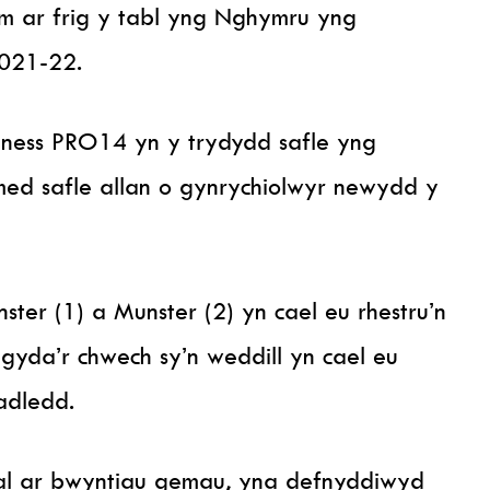
tîm ar frig y tabl yng Nghymru yng
021-22.
nness PRO14 yn y trydydd safle yng
d safle allan o gynrychiolwyr newydd y
ster (1) a Munster (2) yn cael eu rhestru’n
gyda’r chwech sy’n weddill yn cael eu
adledd.
fal ar bwyntiau gemau, yna defnyddiwyd