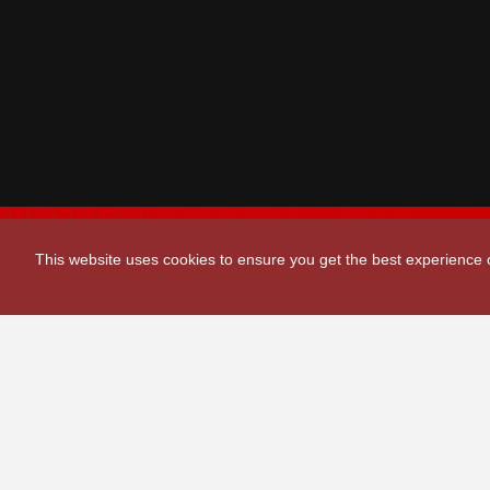
This website uses cookies to ensure you get the best experience
Scarlets Regio
Parc y Scarlets
Llanelli, Sir G
Contact Us
|
Privacy Policy
|
Terms and Conditions