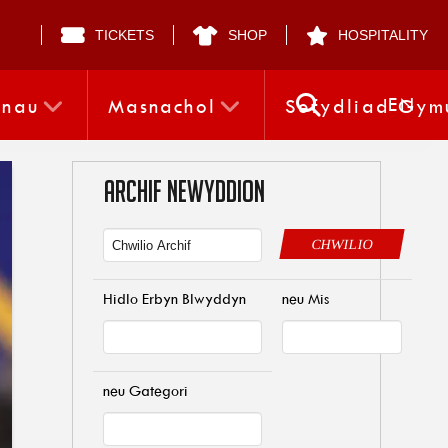
TICKETS
SHOP
HOSPITALITY
EN
nnau
Masnachol
Sefydliad Gym
ARCHIF NEWYDDION
CHWILIO
Hidlo Erbyn Blwyddyn
neu Mis
neu Gategori