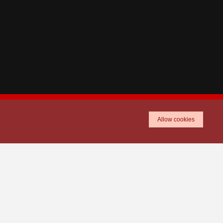
Allow cookies
TICKETS
SHOP
ⓒ Scarlets Regional Limited. 1997-2023