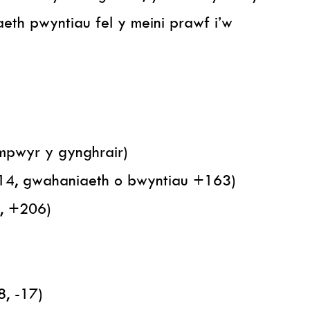
th pwyntiau fel y meini prawf i’w
mpwyr y gynghrair)
l 14, gwahaniaeth o bwyntiau +163)
4, +206)
8, -17)