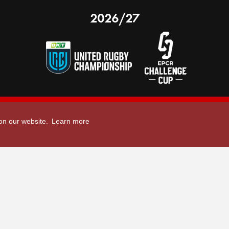
2026/27
 on our website.
Learn more
nal Limited
Email:
comments@scarlets.wales
,
Ticket Office: 01554 29 29 39
â
r, SA14 9UZ
General: 01554 78 39 00
Developed by