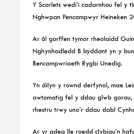
Y Scarlets wedi’i cadarnhau fel y 
Nghwpan Pencampwyr Heineken 2
Ar ôl gorffen tymor rheolaidd Gui
Nghynhadledd B byddant yn y bume
Bencampwriaeth Rygbi Unedig.
Yn dilyn y rownd derfynol, mae Lein
awtomatig fel y ddau glwb gorau, 
rhestru trwy uno’r ddau dabl Cynh
Ar yr adeg lle roedd clybiau’n ha