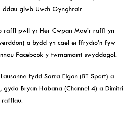
u ddau glwb Uwch Gynghrair
raffl pwll yr Her Cwpan Mae’r raffl yn
erddon) a bydd yn cael ei ffrydio’n fyw
ennau Facebook y twrnamaint swyddogol.
Lausanne fydd Sarra Elgan (BT Sport) a
s), gyda Bryan Habana (Channel 4) a Dimitri
rafflau.