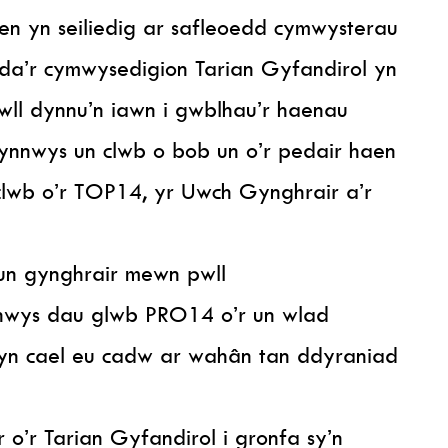
en yn seiliedig ar safleoedd cymwysterau
yda’r cymwysedigion Tarian Gyfandirol yn
 pwll dynnu’n iawn i gwblhau’r haenau
ynnwys un clwb o bob un o’r pedair haen
clwb o’r TOP14, yr Uwch Gynghrair a’r
un gynghrair mewn pwll
nwys dau glwb PRO14 o’r un wlad
 yn cael eu cadw ar wahân tan ddyraniad
 o’r Tarian Gyfandirol i gronfa sy’n