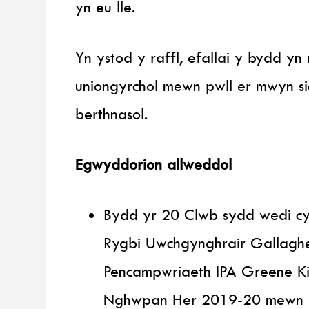
yn eu lle.
Yn ystod y raffl, efallai y bydd yn
uniongyrchol mewn pwll er mwyn s
berthnasol.
Egwyddorion allweddol
Bydd yr 20 Clwb sydd wedi cy
Rygbi Uwchgynghrair Gallagh
Pencampwriaeth IPA Greene Kin
Nghwpan Her 2019-20 mewn p