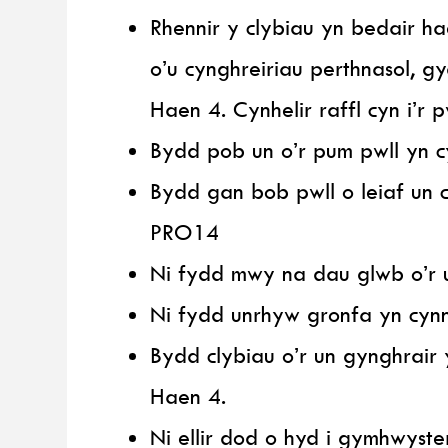
Rhennir y clybiau yn bedair ha
o’u cynghreiriau perthnasol, g
Haen 4. Cynhelir raffl cyn i’r
Bydd pob un o’r pum pwll yn c
Bydd gan bob pwll o leiaf un 
PRO14
Ni fydd mwy na dau glwb o’r 
Ni fydd unrhyw gronfa yn cyn
Bydd clybiau o’r un gynghrair
Haen 4.
Ni ellir dod o hyd i gymhwyster