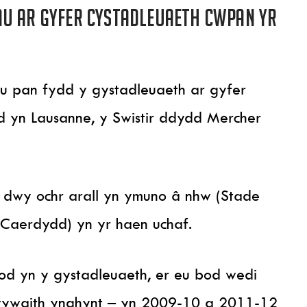
au ar gyfer cystadleuaeth Cwpan yr
dau pan fydd y gystadleuaeth ar gyfer
 yn Lausanne, y Swistir ddydd Mercher
dwy ochr arall yn ymuno â nhw (Stade
n Caerdydd) yn yr haen uchaf.
 fod yn y gystadleuaeth, er eu bod wedi
wywaith ynghynt – yn 2009-10 a 2011-12