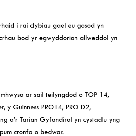
 rhaid i rai clybiau gael eu gosod yn
icrhau bod yr egwyddorion allweddol yn
mhwyso ar sail teilyngdod o TOP 14,
er, y Guinness PRO14, PRO D2,
g a’r Tarian Gyfandirol yn cystadlu yng
um cronfa o bedwar.