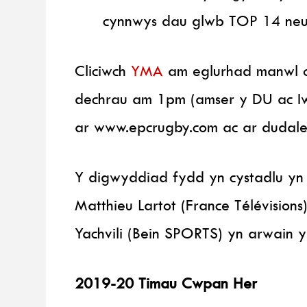
cynnwys dau glwb TOP 14 ne
Cliciwch
YMA
am eglurhad manwl o 
dechrau am 1pm (amser y DU ac Iw
ar www.epcrugby.com ac ar dudal
Y digwyddiad fydd yn cystadlu yn 
Matthieu Lartot (France Télévision
Yachvili (Bein SPORTS) yn arwain y 
2019-20 Timau Cwpan Her