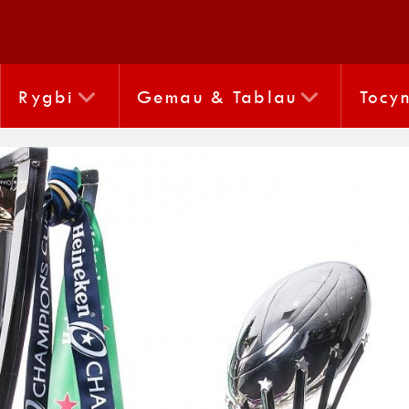
Rygbi
Gemau & Tablau
Tocy