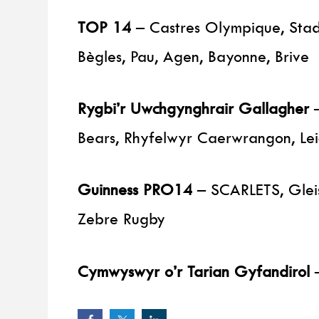
TOP 14
– Castres Olympique, Stade
Bègles, Pau, Agen, Bayonne, Brive
Rygbi’r Uwchgynghrair Gallagher
–
Bears, Rhyfelwyr Caerwrangon, Leic
Guinness PRO14
– SCARLETS, Gleis
Zebre Rugby
Cymwyswyr o’r Tarian Gyfandirol
–