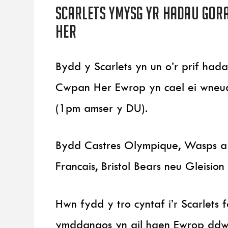
Scarlets ymysg yr hadau gor
Her
Bydd y Scarlets yn un o’r prif ha
Cwpan Her Ewrop yn cael ei wneud
(1pm amser y DU).
Bydd Castres Olympique, Wasps a 
Francais, Bristol Bears neu Gleisio
Hwn fydd y tro cyntaf i’r Scarlets
ymddangos yn ail haen Ewrop dd