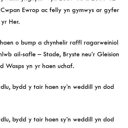
l Cwpan Ewrop ac felly yn gymwys ar gyfer
yr Her.
 haen o bump a chynhelir raffl ragarweiniol
hlwb ail-safle – Stade, Bryste neu’r Gleision
and Wasps yn yr haen uchaf.
dlu, bydd y tair haen sy’n weddill yn dod
dlu, bydd y tair haen sy’n weddill yn dod