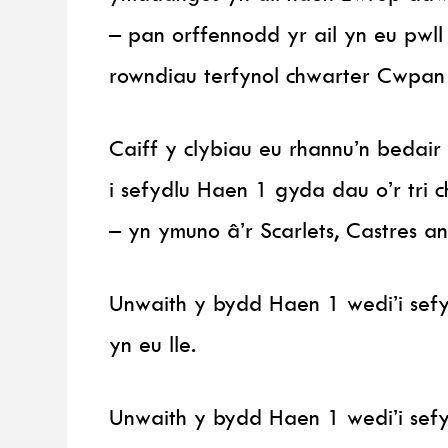
– pan orffennodd yr ail yn eu pwl
rowndiau terfynol chwarter Cwpan 
Caiff y clybiau eu rhannu’n bedair
i sefydlu Haen 1 gyda dau o’r tri c
– yn ymuno â’r Scarlets, Castres 
Unwaith y bydd Haen 1 wedi’i sefy
yn eu lle.
Unwaith y bydd Haen 1 wedi’i sefy