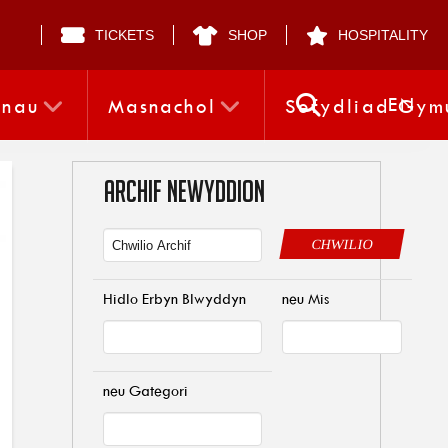
TICKETS
SHOP
HOSPITALITY
EN
nnau
Masnachol
Sefydliad Gym
ARCHIF NEWYDDION
CHWILIO
Hidlo Erbyn Blwyddyn
neu Mis
neu Gategori