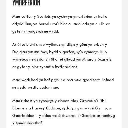
ymarferion
Mae carfan y Scarlets yn cychwyn ymarferion yr haf o
ddydd Llun, yn barod i roi’r blociau adeiladu yn eu lle ar
gyfer yr ymgyrch newydd.
Ar ôl seibiant chwe wythnos yn dilyn y gêm yn erbyn y
Dreigiau ym mis Mai, bydd y garfan, sy’n cynnwys llu o
wynebau newydd, yn ôl at ei gilydd ym Mharc y Scarlets
ar gyfer y bloc cyntaf o hyfforddiant.
Mae wedi bod yn haf prysur o recriwtio gyda saith llofnod
newydd wedi’u cadarnhau.
Mae’r rhain yn cynnwys y cloeon Alex Groves o’r DHL
Stormers a Harvey Cuckson, sydd yn gymwys ii Gymru, o
Gaerfaddon – y ddau wedi chwarae i’r Scarlets ar fenthyg
y tymor diwethaf.