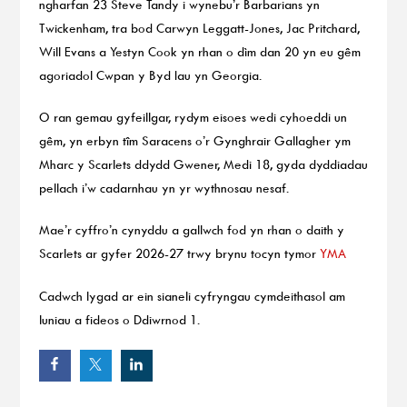
ngharfan 23 Steve Tandy i wynebu’r Barbarians yn
Twickenham, tra bod Carwyn Leggatt-Jones, Jac Pritchard,
Will Evans a Yestyn Cook yn rhan o dìm dan 20 yn eu gêm
agoriadol Cwpan y Byd Iau yn Georgia.
O ran gemau gyfeillgar, rydym eisoes wedi cyhoeddi un
gêm, yn erbyn tîm Saracens o’r Gynghrair Gallagher ym
Mharc y Scarlets ddydd Gwener, Medi 18, gyda dyddiadau
pellach i’w cadarnhau yn yr wythnosau nesaf.
Mae’r cyffro’n cynyddu a gallwch fod yn rhan o daith y
Scarlets ar gyfer 2026-27 trwy brynu tocyn tymor
YMA
Cadwch lygad ar ein sianeli cyfryngau cymdeithasol am
luniau a fideos o Ddiwrnod 1.