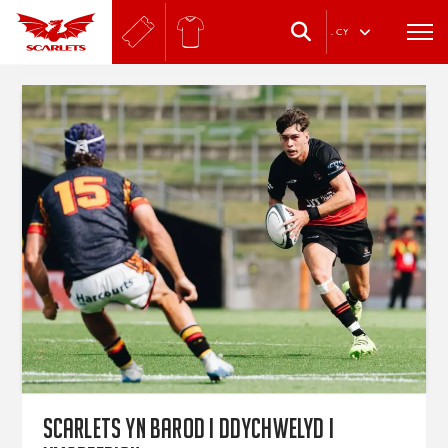
.
CY
Scarlets yn barod i ddychwelyd i