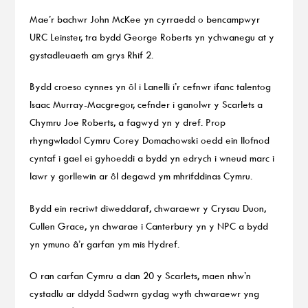
Mae’r bachwr John McKee yn cyrraedd o bencampwyr
URC Leinster, tra bydd George Roberts yn ychwanegu at y
gystadleuaeth am grys Rhif 2.
Bydd croeso cynnes yn ôl i Lanelli i’r cefnwr ifanc talentog
Isaac Murray-Macgregor, cefnder i ganolwr y Scarlets a
Chymru Joe Roberts, a fagwyd yn y dref. Prop
rhyngwladol Cymru Corey Domachowski oedd ein llofnod
cyntaf i gael ei gyhoeddi a bydd yn edrych i wneud marc i
lawr y gorllewin ar ôl degawd ym mhrifddinas Cymru.
Bydd ein recriwt diweddaraf, chwaraewr y Crysau Duon,
Cullen Grace, yn chwarae i Canterbury yn y NPC a bydd
yn ymuno â’r garfan ym mis Hydref.
O ran carfan Cymru a dan 20 y Scarlets, maen nhw’n
cystadlu ar ddydd Sadwrn gydag wyth chwaraewr yng