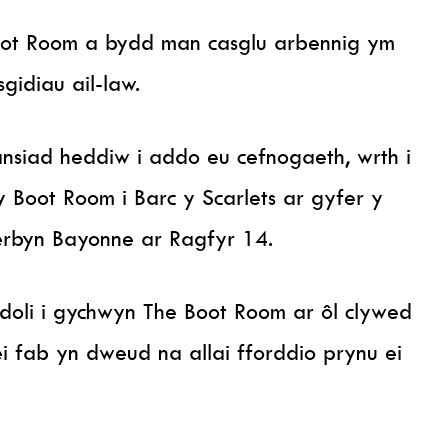
oot Room a bydd man casglu arbennig ym
gidiau ail-law.
nsiad heddiw i addo eu cefnogaeth, wrth i
 Boot Room i Barc y Scarlets ar gyfer y
rbyn Bayonne ar Ragfyr 14.
doli i gychwyn The Boot Room ar ôl clywed
ei fab yn dweud na allai fforddio prynu ei