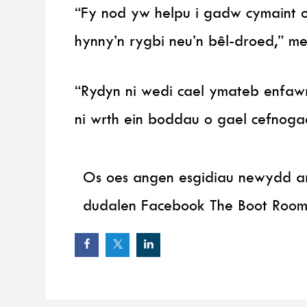
“Fy nod yw helpu i gadw cymaint 
hynny’n rygbi neu’n bêl-droed,” m
“Rydyn ni wedi cael ymateb enfawr i
ni wrth ein boddau o gael cefnogae
Os oes angen esgidiau newydd arn
dudalen Facebook The Boot Roo