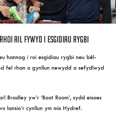
rhoi ail fywyd i esgidiau rygbi
u hannog i roi esgidiau rygbi neu bêl-
ed fel rhan o gynllun newydd a sefydlwyd
rl Bradley yw’r ‘Boot Room’, sydd eisoes
 lansio’r cynllun ym mis Hydref.