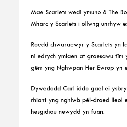
Mae Scarlets wedi ymuno â The B
Mharc y Scarlets i ollwng unrhyw es
Roedd chwaraewyr y Scarlets yn la
ni edrych ymlaen at groesawu tîm y
gêm yng Nghwpan Her Ewrop yn e
Dywedodd Carl iddo gael ei ysbry
rhiant yng nghlwb pêl-droed lleol 
hesgidiau newydd yn fuan.