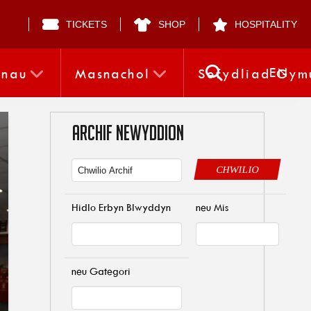
TICKETS
SHOP
HOSPITALITY
EN
nnau
Masnachol
Sefydliad Gym
ARCHIF NEWYDDION
CHWILIO
Hidlo Erbyn Blwyddyn
neu Mis
neu Gategori