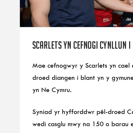
Scarlets yn cefnogi cynllun i 
Mae cefnogwyr y Scarlets yn cael e
droed diangen i blant yn y gymun
yn Ne Cymru.
Syniad yr hyfforddwr pêl-droed Ca
wedi casglu mwy na 150 o barau ers