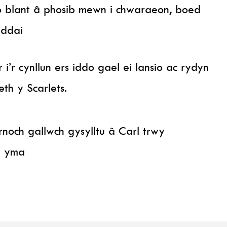
o blant â phosib mewn i chwaraeon, boed
eddai
’r cynllun ers iddo gael ei lansio ac rydyn
th y Scarlets.
och gallwch gysylltu â Carl trwy
m yma