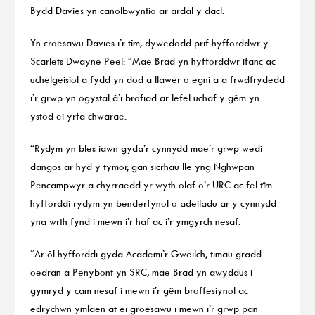
Bydd Davies yn canolbwyntio ar ardal y dacl.
Yn croesawu Davies i’r tîm, dywedodd prif hyfforddwr y
Scarlets Dwayne Peel: “Mae Brad yn hyfforddwr ifanc ac
uchelgeisiol a fydd yn dod a llawer o egni a a frwdfrydedd
i’r grwp yn ogystal â’i brofiad ar lefel uchaf y gêm yn
ystod ei yrfa chwarae.
“Rydym yn bles iawn gyda’r cynnydd mae’r grwp wedi
dangos ar hyd y tymor, gan sicrhau lle yng Nghwpan
Pencampwyr a chyrraedd yr wyth olaf o’r URC ac fel tîm
hyfforddi rydym yn benderfynol o adeiladu ar y cynnydd
yna wrth fynd i mewn i’r haf ac i’r ymgyrch nesaf.
“Ar ôl hyfforddi gyda Academi’r Gweilch, timau gradd
oedran a Penybont yn SRC, mae Brad yn awyddus i
gymryd y cam nesaf i mewn i’r gêm broffesiynol ac
edrychwn ymlaen at ei groesawu i mewn i’r grwp pan