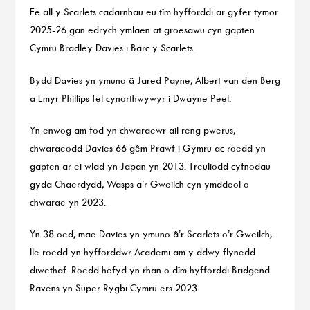
Fe all y Scarlets cadarnhau eu tîm hyfforddi ar gyfer tymor
2025-26 gan edrych ymlaen at groesawu cyn gapten
Cymru Bradley Davies i Barc y Scarlets.
Bydd Davies yn ymuno â Jared Payne, Albert van den Berg
a Emyr Phillips fel cynorthwywyr i Dwayne Peel.
Yn enwog am fod yn chwaraewr ail reng pwerus,
chwaraeodd Davies 66 gêm Prawf i Gymru ac roedd yn
gapten ar ei wlad yn Japan yn 2013. Treuliodd cyfnodau
gyda Chaerdydd, Wasps a’r Gweilch cyn ymddeol o
chwarae yn 2023.
Yn 38 oed, mae Davies yn ymuno â’r Scarlets o’r Gweilch,
lle roedd yn hyfforddwr Academi am y ddwy flynedd
diwethaf. Roedd hefyd yn rhan o dîm hyfforddi Bridgend
Ravens yn Super Rygbi Cymru ers 2023.