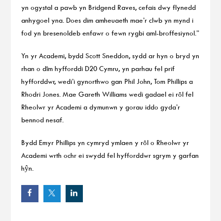
yn ogystal a pawb yn Bridgend Raves, cefais dwy flynedd
anhygoel yna. Does dim amheuaeth mae’r clwb yn mynd i
fod yn bresenoldeb enfawr o fewn rygbi aml-broffesiynol.”
Yn yr Academi, bydd Scott Sneddon, sydd ar hyn o bryd yn
rhan o dîm hyfforddi D20 Cymru, yn parhau fel prif
hyfforddwr, wedi’i gynorthwo gan Phil John, Tom Phillips a
Rhodri Jones. Mae Gareth Williams wedi gadael ei rôl fel
Rheolwr yr Academi a dymunwn y gorau iddo gyda’r
bennod nesaf.
Bydd Emyr Phillips yn cymryd ymlaen y rôl o Rheolwr yr
Academi wrth ochr ei swydd fel hyfforddwr sgrym y garfan
hŷn.