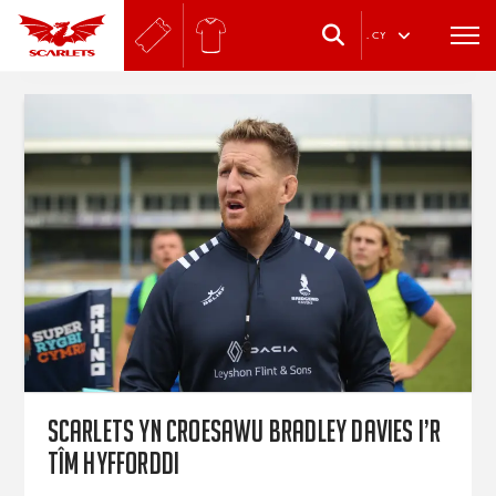
.
CY
Scarlets yn croesawu Bradley Davies i’r
tîm hyfforddi