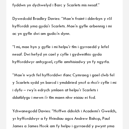
fyddwn yn dychwelyd i Barc y Scarlets mis nesaf.”
Dywedodd Bradley Davies: “Mae’n fraint i dderbyn y rôl
hyfforddi yma gyda’r Scarlets. Mae’n gyfle arbennig i mi
ac yn gyfle dwi am gudio’n dynn.
“I mi, mae hyn y gyfle i mi helpu’r tîm i gyrraedd y lefel
nesaf. Dwi hefyd yn cael y cyfle i gydweithio gyda
hyfforddwyr anhygoel, cyfle amrhisiadwy yn fy ngyrfa.
“Mae’n wych fel hyfforddwr ifanc Cymraeg i gael clwb fel
y Scarlets sydd yn barod i ymddiried ynof a rhoi’r cyfle i mi
i dyfu – rwy’n edrych ymlaen at helpu’r Scarlets i
ddatblygu i mewn i’r tîm maen nhw eisiau ei fod.
Ychwanegodd Davies: “Hoffwn ddiolch i Academi’r Gweilch,
yr hyfforddwyr a fy ffrindiau agos Andrew Bishop, Paul
James a James Hook am fy helpu i gyrraedd y pwynt yma