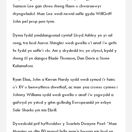
Samson Lee gan chreu rheng flaen o chwaraewyr
rhyngwladol. Mae Lee wedi newid safle gyda WillGriff
John pel prop pen tynn.
Dyma fydd ymddangosiad cyntaf Lloyd Ashley yn yr ail
reng, tra bod Aaron Shingler wedi gwella o’i anaf i’w gefn
fe fydd yn safle’r clo. Am y drydedd tro yn olynol, bydd y
rheng ôl yn dangos Blade Thomson, Dan Davis a Sione
Kalamafoni.
Ryan Elias, John a Kieran Hardy sydd wedi symud i’r fainc
o’r XV o benwythnos diwethaf, ac mae yna croeso cynnes i
Johnny Williams sydd wedi gwella o anaf i’w ysgwydd a
gafwyd yn ystod y gêm golledig Ewropeaidd yn erbyn
Sale Sharks ym mis Ebrill.
Dywedodd prif hyfforddwr y Scarlets Dwayne Peel: “Mae
Munster yn dîm 80 munud felly mae’n bwysig ein bod yn