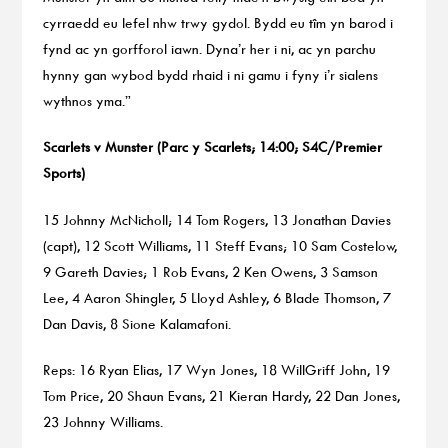
cyrraedd eu lefel nhw trwy gydol. Bydd eu tîm yn barod i
fynd ac yn gorfforol iawn. Dyna’r her i ni, ac yn parchu
hynny gan wybod bydd rhaid i ni gamu i fyny i’r sialens
wythnos yma.”
Scarlets v Munster (Parc y Scarlets; 14:00; S4C/Premier
Sports)
15 Johnny McNicholl; 14 Tom Rogers, 13 Jonathan Davies
(capt), 12 Scott Williams, 11 Steff Evans; 10 Sam Costelow,
9 Gareth Davies; 1 Rob Evans, 2 Ken Owens, 3 Samson
Lee, 4 Aaron Shingler, 5 Lloyd Ashley, 6 Blade Thomson, 7
Dan Davis, 8 Sione Kalamafoni.
Reps: 16 Ryan Elias, 17 Wyn Jones, 18 WillGriff John, 19
Tom Price, 20 Shaun Evans, 21 Kieran Hardy, 22 Dan Jones,
23 Johnny Williams.