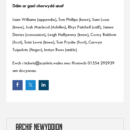
Ddim ar gael oherwydd anaf
Liam Williams (appendix), Tom Phillips (knee), Sam Lousi
(knee), Josh Macleod (Achilles), Rhys Patchell (calf), James
Davies (concussion), Leigh Halfpenny (knee), Corey Baldwin
(foot), Tomi Lewis (knee), Tom Prydie (foot), Carwyn
Tuipulotu (finger), Iestyn Rees (ankle).
Ewch i
tickets@scarlets.wales
neu ffoniwch 01554 292939
am docynnau.
ARCHIF NEWYDDION