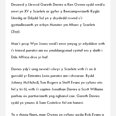
Deuawd y Llewod Gareth Davies a Ken Owens sydd wedi’u
enwi yn XV y Scarlets ar gyfer y Bencampwriaeth Rygbi
Unedig ar Ddydd Sul yn y drydedd rownd o’r
gystadleuaeth yn erbyn Munster ym Mharc y Scarlets
(2yp).
Mae’r prop Wyn Jones wedi’i enwi ymysg yr eilyddion wrth
i’r triawd paratoi am eu ymddangosiad cyntaf ers y daith i
Dde Affrica dros yr haf.
Davies ydy’r unig newid i olwyr y Scarlets wrth i’r un â
gurodd yr Emirates Lions paratoi am i chwarae. Bydd
Johnny McNicholl, Tom Rogers a Steff Evans yn cyfuno eto
fel y tri ôl, wrth i’r capten Jonathan Davies a Scott Williams
parhau eu partneriaeth yng nghanol cae. Gareth Davies
sydd yn ymuno â Sam Costelow fel ein haneri.
Yn y rheng flaen, mae Owens yn cyfuno gyda Rob Evans a