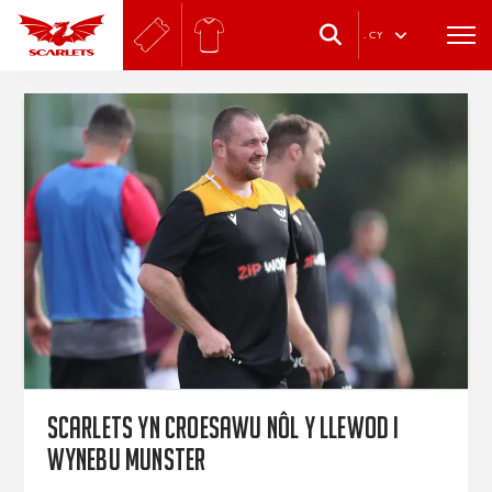
.
CY
Scarlets yn croesawu nôl y Llewod i
wynebu Munster