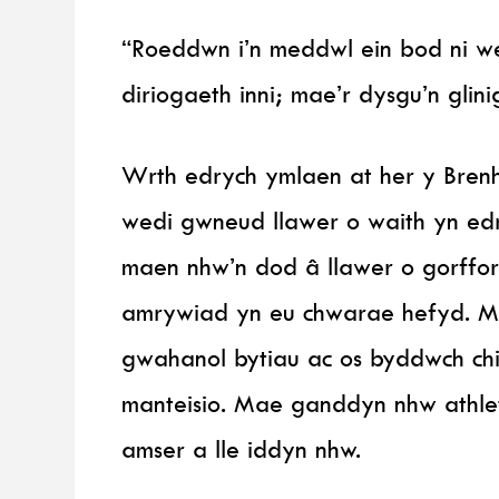
“Roeddwn i’n meddwl ein bod ni we
diriogaeth inni; mae’r dysgu’n glin
Wrth edrych ymlaen at her y Bren
wedi gwneud llawer o waith yn ed
maen nhw’n dod â llawer o gorffo
amrywiad yn eu chwarae hefyd. M
gwahanol bytiau ac os byddwch chi
manteisio. Mae ganddyn nhw athletw
amser a lle iddyn nhw.