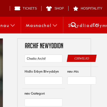
TICKETS
SHOP
HOSPITALITY
EN
nnau
Masnachol
Sefydliad Gym
ARCHIF NEWYDDION
CHWILIO
Hidlo Erbyn Blwyddyn
neu Mis
neu Gategori