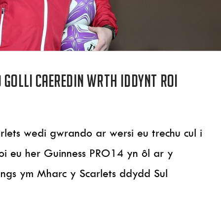
 golli Caeredin wrth iddynt roi
ets wedi gwrando ar wersi eu trechu cul i
oi eu her Guinness PRO14 yn ôl ar y
ings ym Mharc y Scarlets ddydd Sul