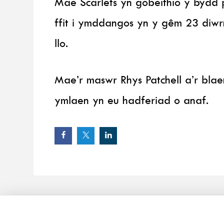
Mae Scarlets yn gobeithio y bydd
ffit i ymddangos yn y gêm 23 diw
llo.
Mae’r maswr Rhys Patchell a’r bla
ymlaen yn eu hadferiad o anaf.