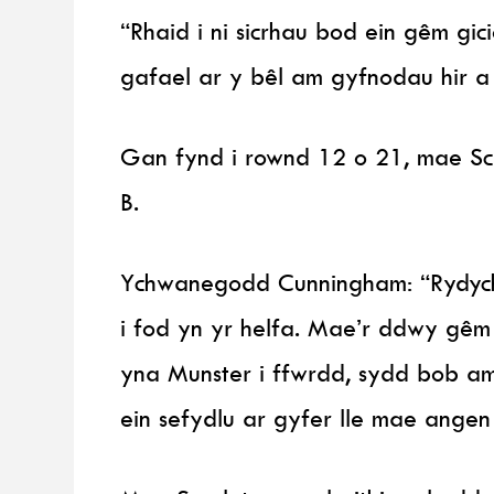
“Rhaid i ni sicrhau bod ein gêm gic
gafael ar y bêl am gyfnodau hir a
Gan fynd i rownd 12 o 21, mae Sc
B.
Ychwanegodd Cunningham: “Rydych 
i fod yn yr helfa. Mae’r ddwy gêm
yna Munster i ffwrdd, sydd bob a
ein sefydlu ar gyfer lle mae angen 