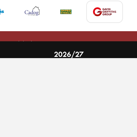
 on our website.
Learn more
2026/27
nal Limited
Email:
comments@scarlets.wales