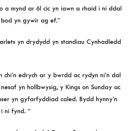
io a mynd ar ôl cic yn iawn a rhaid i ni ddal
 bod yn gywir ag ef.”
arlets yn drydydd yn standiau Cynhadledd
chi’n edrych ar y bwrdd ac rydyn ni’n dal
 nesaf yn hollbwysig, y Kings on Sunday ac
mser yn gyfarfyddiad caled. Bydd hynny’n
i ni fynd. “