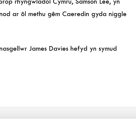
 prop rhyngwladol Cymru, Samson Lee, yn
rnod ar ôl methu gêm Caeredin gyda niggle
enasgellwr James Davies hefyd yn symud