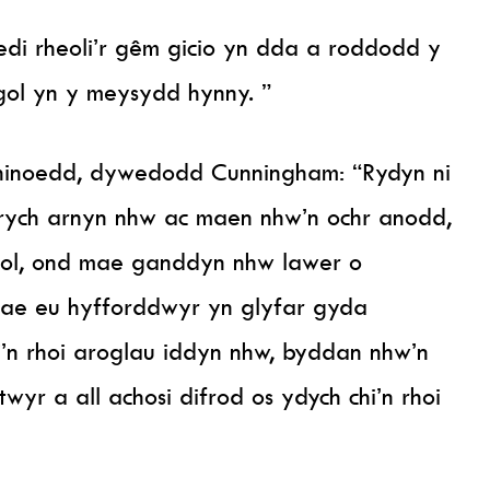
di rheoli’r gêm gicio yn dda a roddodd y
igol yn y meysydd hynny. ”
hinoedd, dywedodd Cunningham: “Rydyn ni
rych arnyn nhw ac maen nhw’n ochr anodd,
rol, ond mae ganddyn nhw lawer o
ae eu hyfforddwyr yn glyfar gyda
’n rhoi aroglau iddyn nhw, byddan nhw’n
yr a all achosi difrod os ydych chi’n rhoi