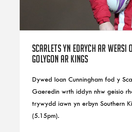
Scarlets yn edrych ar wersi o
golygon ar Kings
Dywed Ioan Cunningham fod y Scarl
Gaeredin wrth iddyn nhw geisio rh
trywydd iawn yn erbyn Southern K
(5.15pm).