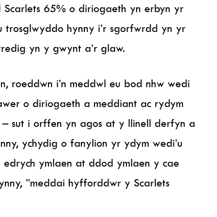
carlets 65% o diriogaeth yn erbyn yr
 trosglwyddo hynny i’r sgorfwrdd yn yr
redig yn y gwynt a’r glaw.
edin, roeddwn i’n meddwl eu bod nhw wedi
wer o diriogaeth a meddiant ac rydym
 sut i orffen yn agos at y llinell derfyn a
nny, ychydig o fanylion yr ydym wedi’u
n edrych ymlaen at ddod ymlaen y cae
ynny, ”meddai hyfforddwr y Scarlets