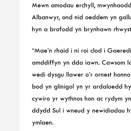
Mewn amodau erchyll, mwynhaodd S
Albanwyr, ond nid oeddem yn gallu
hyn a brofodd yn brynhawn rhwyst
“Mae’n rhaid i ni roi clod i Gaer
amddiffyn yn dda iawn. Cawsom la
wedi dysgu llawer o’r ornest honno –
bod yn glinigol yn yr ardaloedd hy
cywiro yr wythnos hon ac rydym y
ddydd Sul i wneud y newidiadau h
ymlaen.