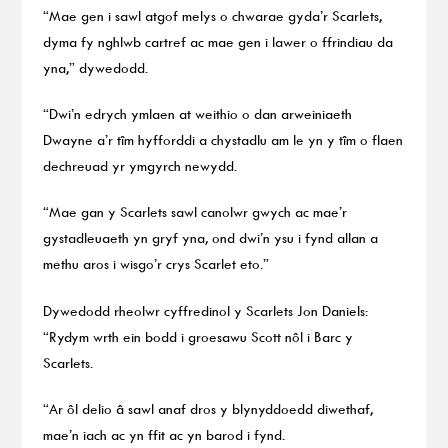
“Mae gen i sawl atgof melys o chwarae gyda’r Scarlets,
dyma fy nghlwb cartref ac mae gen i lawer o ffrindiau da
yna,” dywedodd.
“Dwi’n edrych ymlaen at weithio o dan arweiniaeth
Dwayne a’r tîm hyfforddi a chystadlu am le yn y tîm o flaen
dechreuad yr ymgyrch newydd.
“Mae gan y Scarlets sawl canolwr gwych ac mae’r
gystadleuaeth yn gryf yna, ond dwi’n ysu i fynd allan a
methu aros i wisgo’r crys Scarlet eto.”
Dywedodd rheolwr cyffredinol y Scarlets Jon Daniels:
“Rydym wrth ein bodd i groesawu Scott nôl i Barc y
Scarlets.
“Ar ôl delio â sawl anaf dros y blynyddoedd diwethaf,
mae’n iach ac yn ffit ac yn barod i fynd.