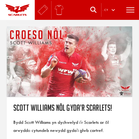
.
CY
Scott Williams nôl gyda’r Scarlets!
Bydd Scott Williams yn dychwelyd i’r Scarlets ar ôl
arwyddo cytundeb newydd gyda’i glwb cartref.