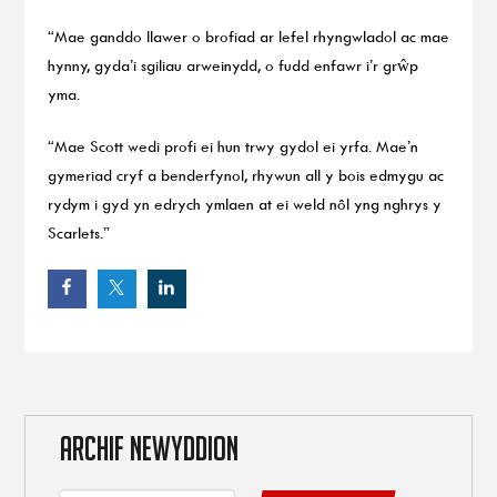
“Mae ganddo llawer o brofiad ar lefel rhyngwladol ac mae
hynny, gyda’i sgiliau arweinydd, o fudd enfawr i’r grŵp
yma.
“Mae Scott wedi profi ei hun trwy gydol ei yrfa. Mae’n
gymeriad cryf a benderfynol, rhywun all y bois edmygu ac
rydym i gyd yn edrych ymlaen at ei weld nôl yng nghrys y
Scarlets.”
ARCHIF NEWYDDION