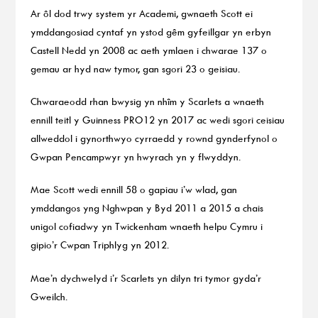
Ar ôl dod trwy system yr Academi, gwnaeth Scott ei
ymddangosiad cyntaf yn ystod gêm gyfeillgar yn erbyn
Castell Nedd yn 2008 ac aeth ymlaen i chwarae 137 o
gemau ar hyd naw tymor, gan sgori 23 o geisiau.
Chwaraeodd rhan bwysig yn nhîm y Scarlets a wnaeth
ennill teitl y Guinness PRO12 yn 2017 ac wedi sgori ceisiau
allweddol i gynorthwyo cyrraedd y rownd gynderfynol o
Gwpan Pencampwyr yn hwyrach yn y flwyddyn.
Mae Scott wedi ennill 58 o gapiau i’w wlad, gan
ymddangos yng Nghwpan y Byd 2011 a 2015 a chais
unigol cofiadwy yn Twickenham wnaeth helpu Cymru i
gipio’r Cwpan Triphlyg yn 2012.
Mae’n dychwelyd i’r Scarlets yn dilyn tri tymor gyda’r
Gweilch.