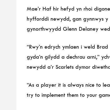
Mae’r Haf hir hefyd yn rhoi digon
hyfforddi newydd, gan gynnwys y 
gynorthwyydd Glenn Delaney wedi
“Rwy’n edrych ymlaen i weld Brad 
gyda’n gilydd a dechrau arni,” 
newydd a’r Scarlets dymor diwetha
“As a player it is always nice to l
try to implement them to your gam