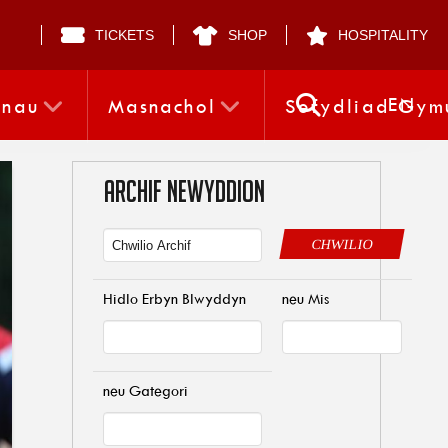
TICKETS
SHOP
HOSPITALITY
EN
nnau
Masnachol
Sefydliad Gym
ARCHIF NEWYDDION
CHWILIO
Hidlo Erbyn Blwyddyn
neu Mis
neu Gategori