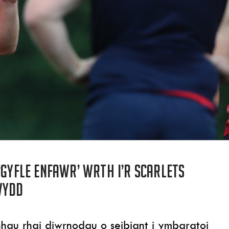
‘gyfle enfawr’ wrth i’r Scarlets
wydd
hau rhai diwrnodau o seibiant i ymbaratoi