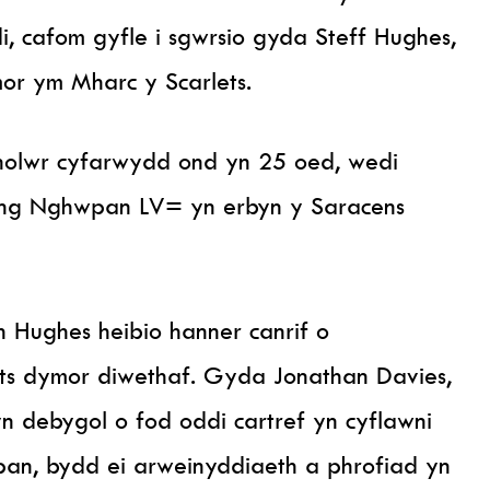
i, cafom gyfle i sgwrsio gyda Steff Hughes,
mor ym Mharc y Scarlets.
nolwr cyfarwydd ond yn 25 oed, wedi
ng Nghwpan LV= yn erbyn y Saracens
 Hughes heibio hanner canrif o
ts dymor diwethaf. Gyda Jonathan Davies,
n debygol o fod oddi cartref yn cyflawni
n, bydd ei arweinyddiaeth a phrofiad yn