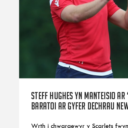
Steff Hughes yn manteisio ar 
baratoi ar gyfer dechrau ne
Wrth i chwaraewyr y Scarlets fwyn