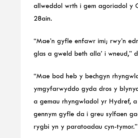
allweddol wrth i gem agoriadol y
28ain.
“Mae’n gyfle enfawr imi; rwy’n ed
glas a gweld beth alla’ i wneud,”
“Mae bod heb y bechgyn rhyngwla
ymgyfarwyddo gyda dros y blyny
a gemau rhyngwladol yr Hydref, a
gennym gyfle da i greu sylfaen gad
rygbi yn y paratoadau cyn-tymor.”