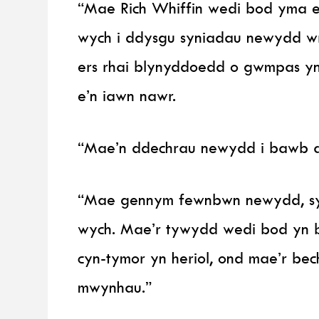
“Mae Rich Whiffin wedi bod yma e
wych i ddysgu syniadau newydd w
ers rhai blynyddoedd o gwmpas yn
e’n iawn nawr.
“Mae’n ddechrau newydd i bawb a
“Mae gennym fewnbwn newydd, sy
wych. Mae’r tywydd wedi bod yn 
cyn-tymor yn heriol, ond mae’r bec
mwynhau.”