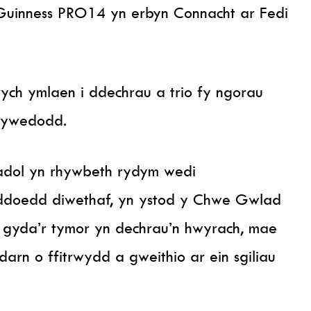
 Guinness PRO14 yn erbyn Connacht ar Fedi
rych ymlaen i ddechrau a trio fy ngorau
 dywedodd.
dol yn rhywbeth rydym wedi
ddoedd diwethaf, yn ystod y Chwe Gwlad
 gyda’r tymor yn dechrau’n hwyrach, mae
arn o ffitrwydd a gweithio ar ein sgiliau