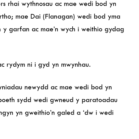
rs rhai wythnosau ac mae wedi bod yn
rtho; mae Dai (Flanagan) wedi bod yma
 y garfan ac mae’n wych i weithio gydag
c rydym ni i gyd yn mwynhau.
niadau newydd ac mae wedi bod yn
boeth sydd wedi gwneud y paratoadau
hgyn yn gweithio’n galed a ‘dw i wedi