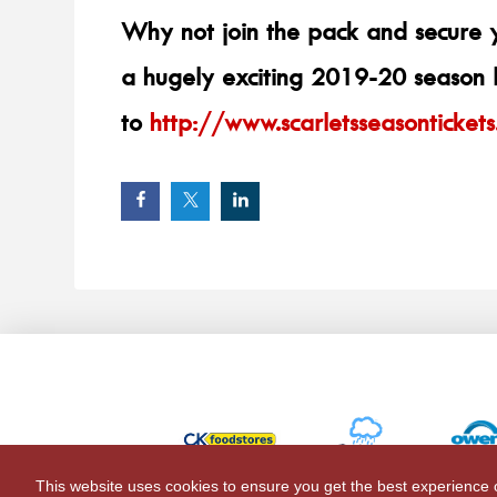
Why not join the pack and secure y
a hugely exciting 2019-20 season 
to
http://www.scarletsseasontickets
This website uses cookies to ensure you get the best experience