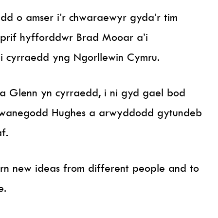
edd o amser i’r chwaraewyr gyda’r tim
prif hyfforddwr Brad Mooar a’i
 cyrraedd yng Ngorllewin Cymru.
a Glenn yn cyrraedd, i ni gyd gael bod
ychwanegodd Hughes a arwyddodd gytundeb
f.
earn new ideas from different people and to
e.