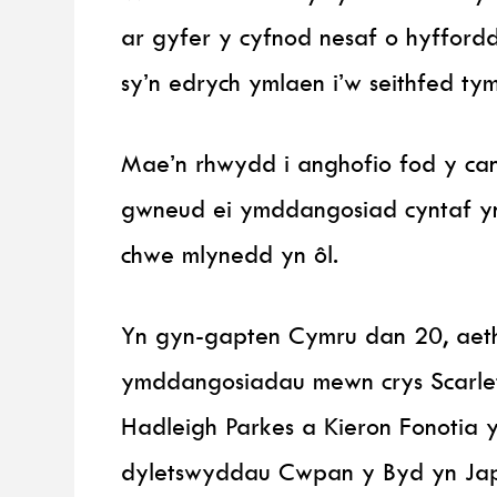
ar gyfer y cyfnod nesaf o hyffordd
sy’n edrych ymlaen i’w seithfed ty
Mae’n rhwydd i anghofio fod y ca
gwneud ei ymddangosiad cyntaf y
chwe mlynedd yn ôl.
Yn gyn-gapten Cymru dan 20, aeth
ymddangosiadau mewn crys Scarle
Hadleigh Parkes a Kieron Fonotia y
dyletswyddau Cwpan y Byd yn Japa