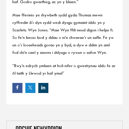
haf. Godro gwartheg, ac yn y blaen.”
Mae ffermio yn rhywbeth sydd gyda Thomas mewn
cyffredin â’r dyn sydd wedi dysgu gymaint iddo yn y
Scarlets: Wyn Jones. “Mae Wyn ffili neud digon i helpu fi.
So fe’n becso bod y ddau o ni’n chwarae’r un safle. Fe yw
un o’r looseheads gorau yn y byd, a dyw e ddim yn aml
fod chi’n cael y siawns i ddysgu o rywun o safon Wyn.
“Rwy’n edrych ymlaen at holi nifer o gwestiynau iddo fe ar
ôl taith y Llewod yr haf yma!”