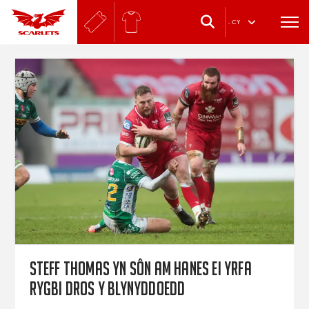
.
CY
Steff Thomas yn sôn am hanes ei yrfa
rygbi dros y blynyddoedd