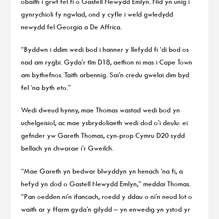
obaith i grwt fel fi o Gastell Newydd Emlyn. Nid yn unig i
gynrychioli fy ngwlad, ond y cyfle i weld gwledydd
newydd fel Georgia a De Affrica.
“Byddwn i ddim wedi bod i hanner y llefydd fi ‘di bod os
nad am rygbi. Gyda’r tîm D18, aethon ni mas i Cape Town
am bythefnos. Taith arbennig. Sai’n credu gwelai dim byd
fel ‘na byth eto.”
Wedi dweud hynny, mae Thomas wastad wedi bod yn
uchelgeisiol, ac mae ysbrydoliaeth wedi dod o’i deulu: ei
gefnder yw Gareth Thomas, cyn-prop Cymru D20 sydd
bellach yn chwarae i’r Gweilch.
“Mae Gareth yn bedwar blwyddyn yn henach ‘na fi, a
hefyd yn dod o Gastell Newydd Emlyn,” meddai Thomas.
“Pan oedden ni’n ifancach, roedd y ddau o ni’n neud lot o
waith ar y ffarm gyda’n gilydd – yn enwedig yn ystod yr