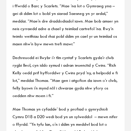
i ffwrdd o Barc y Scarlets. “Mae ‘na lot o Gymraeg yna –
gei di ddim lot o bobl yn siarad Saesneg yn yr ardal,”
meddai. “Mae’n dre draddodiadol iawn. Mae bob amser yn
neis cyrraedd adre a chael y teimlad cartrefol ‘na. Rwy’n
teimlo weithiau bod rhai pobl ddim yn cael yr un teimlad os
maen nhw’n byw mewn trefi mawr.”
Dechreuodd ei llwybr i’r tîm cyntaf y Scarlets gyda’r clwb
rygbi lleol, cyn iddo symud i adran ieuenctid y Cwins. “Rich
Kelly oedd prif hyfforddwr y Cwins pryd ‘ny, a helpodd e fi
lot,” meddai Thomas. “Mae gen i atgofion da iawn o’r clwb,
felly byswn i’n mynd nôl i chwarae gyda nhw yfory os
oedden nhw moen i fi.”
Mae Thomas yn cyfadde’ bod y profiad o gynrychioli
Cymru D18 a D20 wedi bod yn un sylweddol – mewn nifer
o ffyrdd. “Yn tyfu lan, o’n i ddim yn meddwl bod lot o