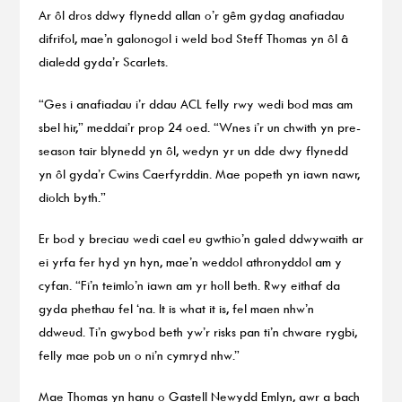
Ar ôl dros ddwy flynedd allan o’r gêm gydag anafiadau
difrifol, mae’n galonogol i weld bod Steff Thomas yn ôl â
dialedd gyda’r Scarlets.
“Ges i anafiadau i’r ddau ACL felly rwy wedi bod mas am
sbel hir,” meddai’r prop 24 oed. “Wnes i’r un chwith yn pre-
season tair blynedd yn ôl, wedyn yr un dde dwy flynedd
yn ôl gyda’r Cwins Caerfyrddin. Mae popeth yn iawn nawr,
diolch byth.”
Er bod y breciau wedi cael eu gwthio’n galed ddwywaith ar
ei yrfa fer hyd yn hyn, mae’n weddol athronyddol am y
cyfan. “Fi’n teimlo’n iawn am yr holl beth. Rwy eithaf da
gyda phethau fel ‘na. It is what it is, fel maen nhw’n
ddweud. Ti’n gwybod beth yw’r risks pan ti’n chware rygbi,
felly mae pob un o ni’n cymryd nhw.”
Mae Thomas yn hanu o Gastell Newydd Emlyn, awr a bach