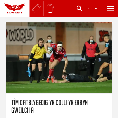
.
CY
Tîm datblygedig yn colli yn erbyn
Gweilch A