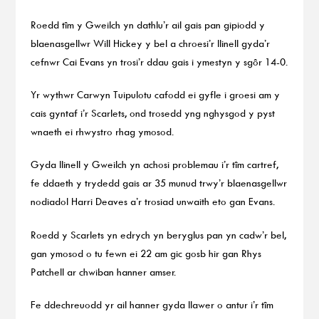
Roedd tîm y Gweilch yn dathlu’r ail gais pan gipiodd y
blaenasgellwr Will Hickey y bel a chroesi’r llinell gyda’r
cefnwr Cai Evans yn trosi’r ddau gais i ymestyn y sgôr 14-0.
Yr wythwr Carwyn Tuipulotu cafodd ei gyfle i groesi am y
cais gyntaf i’r Scarlets, ond trosedd yng nghysgod y pyst
wnaeth ei rhwystro rhag ymosod.
Gyda llinell y Gweilch yn achosi problemau i’r tîm cartref,
fe ddaeth y trydedd gais ar 35 munud trwy’r blaenasgellwr
nodiadol Harri Deaves a’r trosiad unwaith eto gan Evans.
Roedd y Scarlets yn edrych yn beryglus pan yn cadw’r bel,
gan ymosod o tu fewn ei 22 am gic gosb hir gan Rhys
Patchell ar chwiban hanner amser.
Fe ddechreuodd yr ail hanner gyda llawer o antur i’r tîm