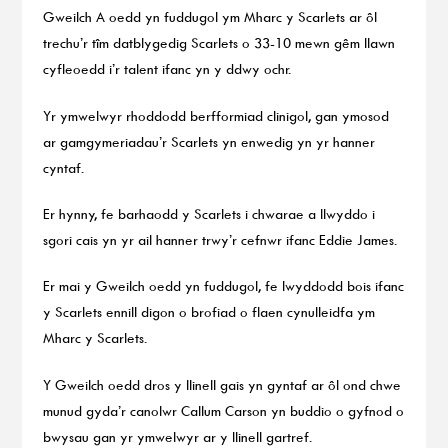
Gweilch A oedd yn fuddugol ym Mharc y Scarlets ar ôl
trechu’r tîm datblygedig Scarlets o 33-10 mewn gêm llawn
cyfleoedd i’r talent ifanc yn y ddwy ochr.
Yr ymwelwyr rhoddodd berfformiad clinigol, gan ymosod
ar gamgymeriadau’r Scarlets yn enwedig yn yr hanner
cyntaf.
Er hynny, fe barhaodd y Scarlets i chwarae a llwyddo i
sgori cais yn yr ail hanner trwy’r cefnwr ifanc Eddie James.
Er mai y Gweilch oedd yn fuddugol, fe lwyddodd bois ifanc
y Scarlets ennill digon o brofiad o flaen cynulleidfa ym
Mharc y Scarlets.
Y Gweilch oedd dros y llinell gais yn gyntaf ar ôl ond chwe
munud gyda’r canolwr Callum Carson yn buddio o gyfnod o
bwysau gan yr ymwelwyr ar y llinell gartref.