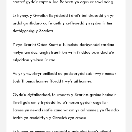
cartref gyda’r capten Joe Roberts yn agos ar sawl adeg.
Er hynny, y Gweilch llwyddodd i droi’r bel drosodd yn yr
ardal gwrthdaro ac fe aeth y cyfleoedd yn sydyn i’r tîm
datblygedig y Scarlets.
Y cyn Scarlet Osian Knott a Tuipulotu derbynodd cardiau
melyn am dacl anghyfraethlon wrth i’r ddau ochr dod a’u
eilyddion ymlaen i’r cae.
Ac yr ymwelwyr enillodd eu pedwerydd cais trwy’r maswr
Josh Thomas hanner ffordd trwy’r ail hanner.
Gyda’u dyfalbarhad, fe wnaeth y Scarlets gwibio heibio’r
llinell gais am y trydedd tro o’r noson gyda’r asgellwr
James yn newid i safle canolwr am yr ail hanner, yn ffeindio
bwlch yn amddiffyn y Gweilch cyn croesi.
Er hynny, yr ymwelwyr cafodd y gair olaf trwy’r eilydd