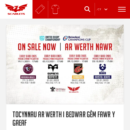
.
CY
Tocynnau ar werth i bedwar gêm fawr y
Gaeaf