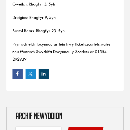
Gweilch: Rhagfyr 3, 5yh
Dreigiau: Rhagfyr 9, 5yh
Bristol Bears: Rhagfyr 23. 5yh
Prynwch eich tocynnau ar-lein trwy tickets.scarlets.wales
neu ffoniwch Swyddfa Docynnau y Scarlets ar 01554
292939
ARCHIF NEWYDDION