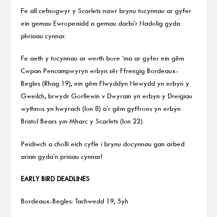
Fe all cefnogwyr y Scarlets nawr brynu tocynnau ar gyfer
ein gemau Ewropeaidd a gemau darbi’r Nadolig gyda
phrisiau cynnar.
Fe aeth y tocynnau ar werth bore ‘ma ar gyfer ein gêm
Cwpan Pencampwyryn erbyn sêr Ffrengig Bordeaux-
Begles (Rhag 19), ein gêm Flwyddyn Newydd yn erbyn y
Gweilch, brwydr Gorllewin v Dwyrain yn erbyn y Dreigiau
wythnos yn hwyrach (Ion 8) a’r gêm gyffroes yn erbyn
Bristol Bears ym Mharc y Scarlets (Ion 22).
Peidiwch a cholli eich cyfle i brynu docynnau gan arbed
arian gyda’n prisiau cynnar!
EARLY BIRD DEADLINES
Bordeaux-Begles: Tachwedd 19, 5yh